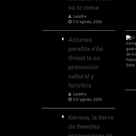
na to mesa
Lasidra
5 D'agostu, 2026
Asturies
perafita n’An
Oriant la so
promoción
cultural y
turística
Lasidra
3 D'agostu, 2026
Kernow, la tierra
de lleendes
protagonista de