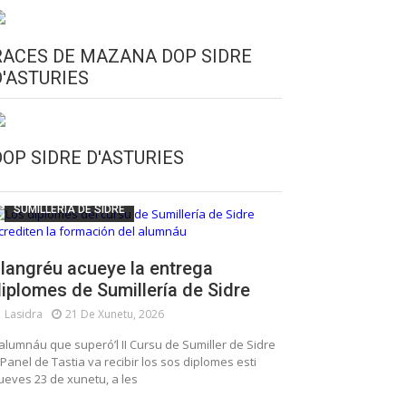
RACES DE MAZANA DOP SIDRE
D'ASTURIES
CULTURA SIDRERA
ESCUELA DE SUMILLERÍA DE LA SIDRE
DOP SIDRE D'ASTURIES
FUNDACIÓN ASTURIES XXI
LLANGRÉU
SUMILLERÍA DE SIDRE
langréu acueye la entrega
iplomes de Sumillería de Sidre
Lasidra
21 De Xunetu, 2026
’alumnáu que superó’l II Cursu de Sumiller de Sidre
 Panel de Tastia va recibir los sos diplomes esti
ueves 23 de xunetu, a les