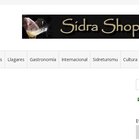
es
Llagares
Gastronomía
Internacional
Sidreturismu
Cultura 
G
E