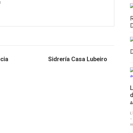
t
icia
Sidrería Casa Lubeiro
L
d
L
–
x