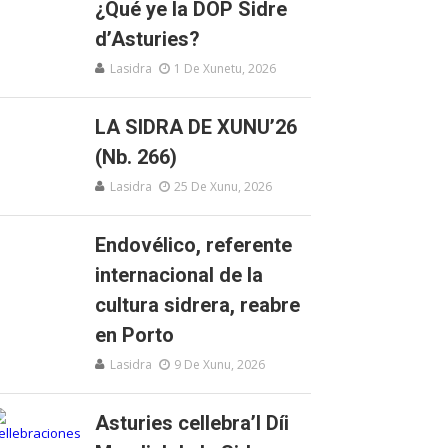
¿Qué ye la DOP Sidre
d’Asturies?
Lasidra
1 De Xunetu, 2026
LA SIDRA DE XUNU’26
(Nb. 266)
Lasidra
25 De Xunu, 2026
Endovélico, referente
internacional de la
cultura sidrera, reabre
en Porto
Lasidra
9 De Xunu, 2026
Asturies cellebra’l Díi