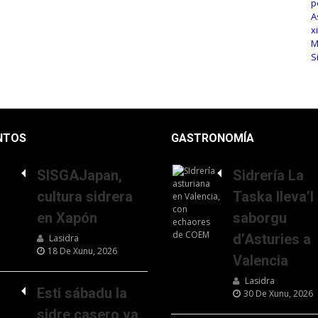
NTOS
GASTRONOMÍA
SISGAJapan,
Sidrería La
cultura sidrera
Taska lleva’l
en Xapón
saborgu
d’Asturies a
Lasidra
18 De Xunu, 2026
Valencia
Lasidra
Esti sábadu la
30 De Xunu, 2026
sidre casero va