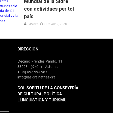
Mundial de la Sidre
con actividaes per tol
país
Lasidra
1 De Xunu, 2026
DIRECCIÓN
Decano Prendes Pando, 11
33208 - (Xixón) - Asturies
+[34] 652 594 983
info@lasidra.net/lasidra
COL SOFITU DE LA CONSEYERÍA
DE CULTURA, POLÍTICA
LLINGÜÍSTICA Y TURISMU