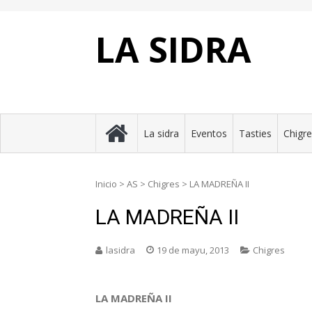
Skip
to
content
LA SIDRA
La sidra
Eventos
Tasties
Chigr
Inicio
>
AS
>
Chigres
>
LA MADREÑA II
LA MADREÑA II
lasidra
19 de mayu, 2013
Chigres
LA MADREÑA II