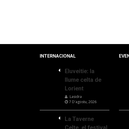
INTERNACIONAL
EVE
Eluveitie: la
llume celta de
Lorient
Lasidra
7 D'agostu, 2026
La Taverne
Celte, el festival