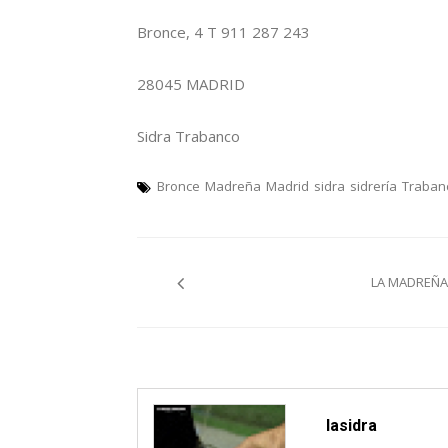
Bronce, 4 T 911 287 243
28045 MADRID
Sidra Trabanco
Bronce
Madreña
Madrid
sidra
sidrería
Traban
Navegación
LA MADREÑA 
pelos
artículos
lasidra