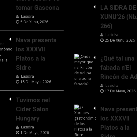
tomar Gascona
LA SIDRA DE
XUNU’26 (Nb
Lasidra
5 De Xunu, 2026
266)
Lasidra
Nava presenta
25 De Xunu, 2026
los XXXVII
Platos a la
¿Qué tal una
Sidre
fabada n’El
Rincón de Ad
Lasidra
15 De Mayu, 2026
Lasidra
17 De Mayu, 2026
Tuvimos nel
Cider Salon
Nava presen
Hungary
los XXXVII
Platos a la
Lasidra
1 De Mayu, 2026
Sidre