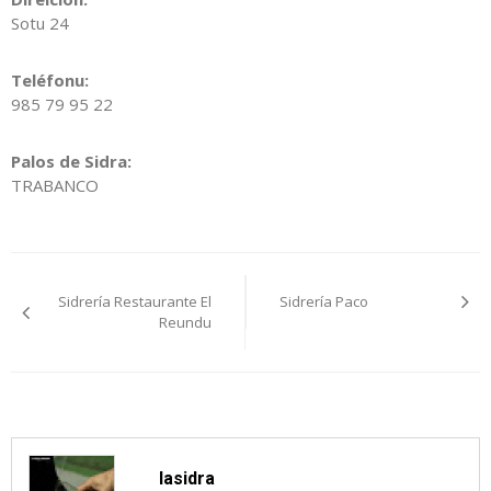
Sotu 24
Teléfonu:
985 79 95 22
Palos de Sidra:
TRABANCO
Navegación
Sidrería Restaurante El
Sidrería Paco
pelos
Reundu
artículos
lasidra