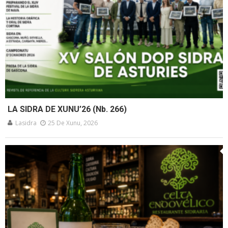
LA SIDRA DE XUNU’26 (Nb. 266)
Lasidra
25 De Xunu, 2026