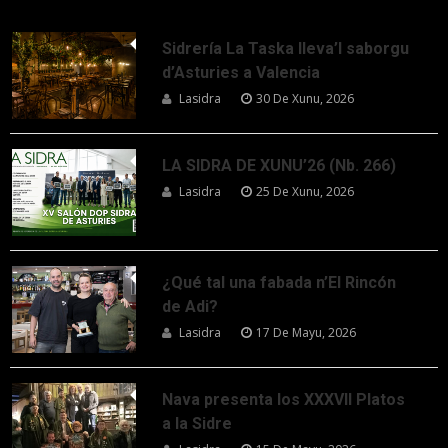
Sidrería La Taska lleva’l saborgu
d’Asturies a Valencia
Lasidra
30 De Xunu, 2026
LA SIDRA DE XUNU’26 (Nb. 266)
Lasidra
25 De Xunu, 2026
¿Qué tal una fabada n’El Rincón
de Adi?
Lasidra
17 De Mayu, 2026
Nava presenta los XXXVII Platos
a la Sidre