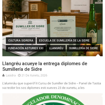
CULTURA SIDRERA
ESCUELA DE SUMILLERÍA DE LA SIDRE
FUNDACIÓN ASTURIES XXI
LLANGRÉU
SUMILLERÍA DE SIDRE
Llangréu acueye la entrega diplomes de
Sumillería de Sidre
Lasidra
21 De Xunetu, 2026
L’alumnáu que superó’l II Cursu de Sumiller de Sidre – Panel de Tastia
va recibir los sos diplomes esti xueves 23 de xunetu, a les