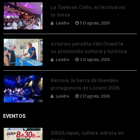
La Taverne Celte, el festival na
to mesa
Lasidra
5 D'agostu, 2026
Asturies perafita n’An Oriant la
so promoción cultural y turística
Lasidra
3 D'agostu, 2026
Kernow, la tierra de lleendes
protagonista de Lorient 2026
Lasidra
2 D'agostu, 2026
EVENTOS
SISGAJapan, cultura sidrera en