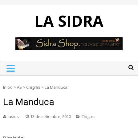
Skip
to
LA SIDRA
content
Inicio
>
AS
>
Chigres
>
La Manduca
La Manduca
lasidra
13 de setiembre, 2010
Chigres
Direición: