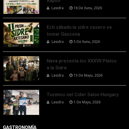
Xapón
Lasidra
18 De Xunu, 2026
Esti sábadu la sidre casero va
tomar Gascona
Lasidra
5 De Xunu, 2026
Nava presenta los XXXVII Platos
a la Sidre
Lasidra
15 De Mayu, 2026
Tuvimos nel Cider Salon Hungary
Lasidra
1 De Mayu, 2026
GASTRONOMÍA