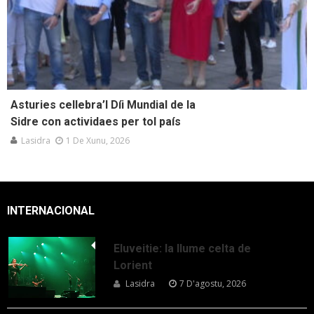
Asturies cellebra’l Díi Mundial de la
Sidre con actividaes per tol país
Lasidra
1 De Xunu, 2026
INTERNACIONAL
Eluveitie: la llume celta de
Lorient
Lasidra
7 D'agostu, 2026