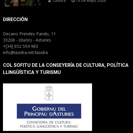
Lasidra
15 De Mayu, 2026
DIRECCIÓN
Decano Prendes Pando, 11
33208 - (Xixón) - Asturies
+[34] 652 594 983
info@lasidra.net/lasidra
COL SOFITU DE LA CONSEYERÍA DE CULTURA, POLÍTICA
LLINGÜÍSTICA Y TURISMU