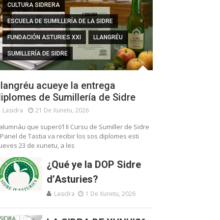
CULTURA SIDRERA
ESCUELA DE SUMILLERÍA DE LA SIDRE
FUNDACIÓN ASTURIES XXI
LLANGRÉU
SUMILLERÍA DE SIDRE
langréu acueye la entrega
iplomes de Sumillería de Sidre
Lasidra
21 De Xunetu, 2026
’alumnáu que superó’l II Cursu de Sumiller de Sidre
 Panel de Tastia va recibir los sos diplomes esti
ueves 23 de xunetu, a les
¿Qué ye la DOP Sidre
d’Asturies?
Lasidra
1 De Xunetu, 2026