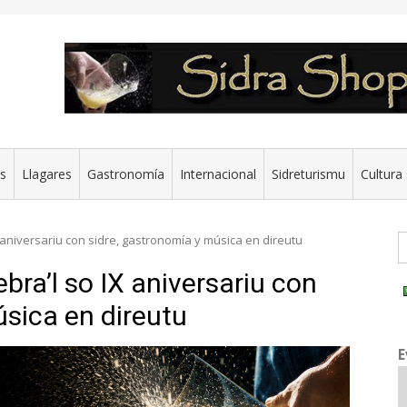
es
Llagares
Gastronomía
Internacional
Sidreturismu
Cultura 
G
 aniversariu con sidre, gastronomía y música en direutu
bra’l so IX aniversariu con
úsica en direutu
E