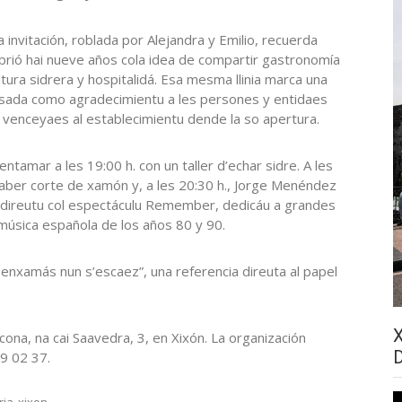
 invitación, roblada por Alejandra y Emilio, recuerda
 abrió hai nueve años cola idea de compartir gastronomía
ltura sidrera y hospitalidá. Esa mesma llinia marca una
sada como agradecimientu a les persones y entidaes
 venceyaes al establecimientu dende la so apertura.
 entamar a les 19:00 h. con un taller d’echar sidre. A les
haber corte de xamón y, a les 20:30 h., Jorge Menéndez
 direutu col espectáculu Remember, dedicáu a grandes
 música española de los años 80 y 90.
da enxamás nun s’escaez”, una referencia direuta al papel
cona, na cai Saavedra, 3, en Xixón. La organización
19 02 37.
ria
xixon