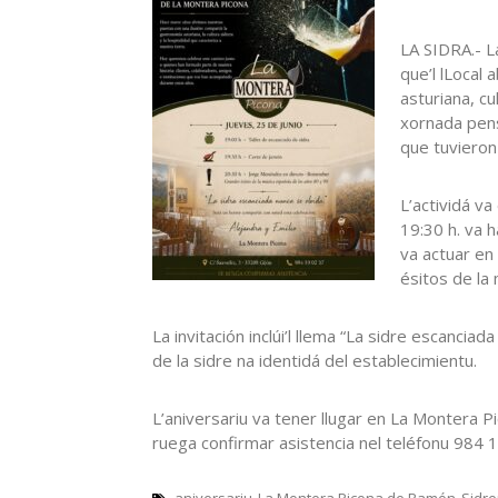
LA SIDRA.- La
que’l lLocal
asturiana, cu
xornada pen
que tuvieron
L’actividá va
19:30 h. va 
va actuar en
ésitos de la
La invitación inclúi’l llema “La sidre escancia
de la sidre na identidá del establecimientu.
L’aniversariu va tener llugar en La Montera Pi
ruega confirmar asistencia nel teléfonu 984 
aniversariu
La Montera Picona de Ramón
Sidre