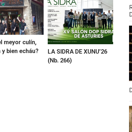
l meyor culín,
n y bien echáu?
LA SIDRA DE XUNU’26
(Nb. 266)