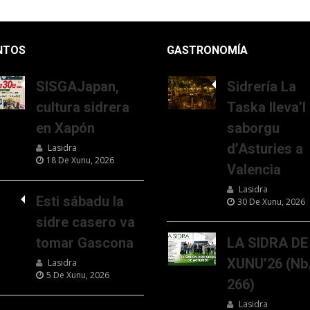
NTOS
GASTRONOMÍA
SISGAJapan,
Sidrería La
cultura sidrera
Taska lleva’l
en Xapón
saborgu
d’Asturies a
Lasidra
18 De Xunu, 2026
Valencia
Lasidra
Esti sábadu la
30 De Xunu, 2026
sidre casero va
tomar Gascona
LA SIDRA DE
XUNU’26 (Nb
Lasidra
5 De Xunu, 2026
266)
Lasidra