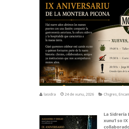
lasidra
24 de xunu, 2026
Chigres
,
Encam
La Sidrería
xunu’l so I
collaborado