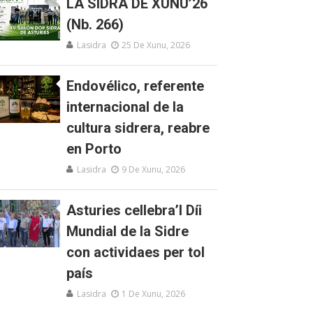
LA SIDRA DE XUNU’26
(Nb. 266)
Lasidra
25 De Xunu, 2026
Endovélico, referente
internacional de la
cultura sidrera, reabre
en Porto
Lasidra
9 De Xunu, 2026
Asturies cellebra’l Díi
Mundial de la Sidre
con actividaes per tol
país
Lasidra
1 De Xunu, 2026