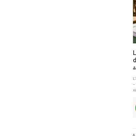
L
d
L
–
x