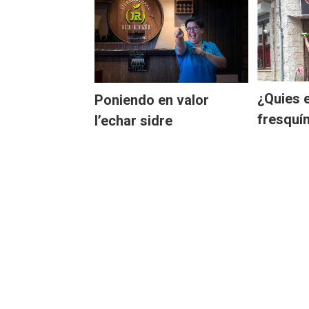
¿Quies e
Poniendo en valor
fresquí
l’echar sidre