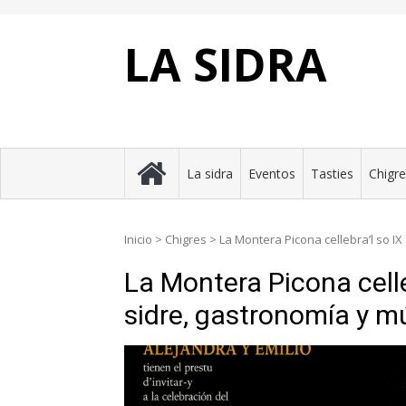
Skip
to
content
LA SIDRA
La sidra
Eventos
Tasties
Chigr
Inicio
>
Chigres
>
La Montera Picona cellebra’l so IX
La Montera Picona celle
sidre, gastronomía y m