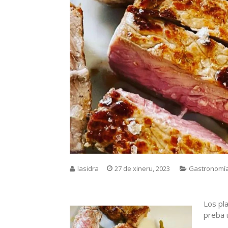
lasidra
27 de xineru, 2023
Gastronomí
Los pl
preba 