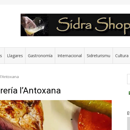
es
Llagares
Gastronomía
Internacional
Sidreturismu
Cultura 
G
 l’Antoxana
drería l’Antoxana
E