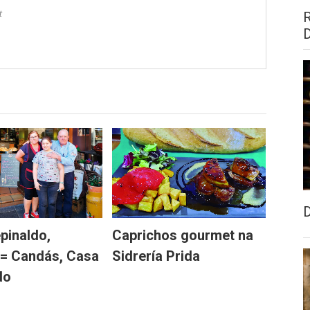
t
pinaldo,
Caprichos gourmet na
= Candás, Casa
Sidrería Prida
do