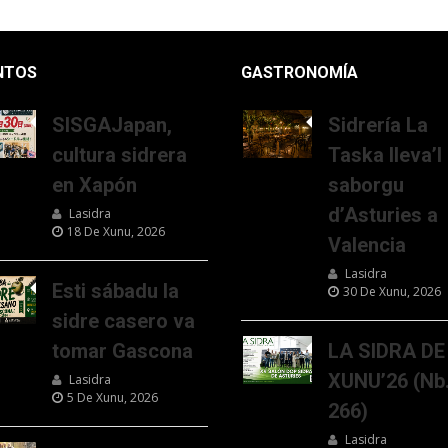
NTOS
GASTRONOMÍA
SISGAJapan,
Sidrería La
cultura sidrera
Taska lleva’l
en Xapón
saborgu
d’Asturies a
Lasidra
18 De Xunu, 2026
Valencia
Lasidra
Esti sábadu la
30 De Xunu, 2026
sidre casero va
tomar Gascona
LA SIDRA DE
XUNU’26 (Nb
Lasidra
5 De Xunu, 2026
266)
Lasidra