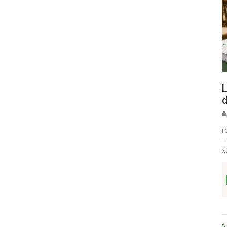
L
d
L
–
x