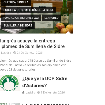
CULTURA SIDRERA
ESCUELA DE SUMILLERÍA DE LA SIDRE
FUNDACIÓN ASTURIES XXI
LLANGRÉU
SUMILLERÍA DE SIDRE
langréu acueye la entrega
iplomes de Sumillería de Sidre
Lasidra
21 De Xunetu, 2026
’alumnáu que superó’l II Cursu de Sumiller de Sidre
 Panel de Tastia va recibir los sos diplomes esti
ueves 23 de xunetu, a les
¿Qué ye la DOP Sidre
d’Asturies?
Lasidra
1 De Xunetu, 2026