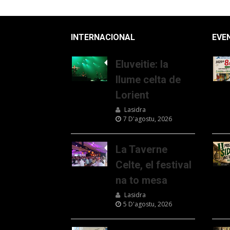
INTERNACIONAL
EVE
Eluveitie: la
llume celta de
Lorient
Lasidra
7 D'agostu, 2026
La Taverne
Celte, el festival
na to mesa
Lasidra
5 D'agostu, 2026