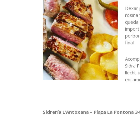
Dexar 
rosina 
queda t
import
perbona
final.
Acompa
Sidra
F
llechi,
encame
Sidrería L’Antoxana – Plaza La Pontona 34.