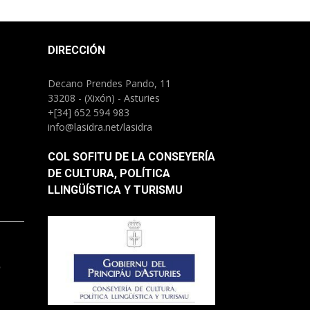
DIRECCIÓN
Decano Prendes Pando, 11
33208 - (Xixón) - Asturies
+[34] 652 594 983
info@lasidra.net/lasidra
COL SOFITU DE LA CONSEYERÍA
DE CULTURA, POLÍTICA
LLINGÜÍSTICA Y TURISMU
.