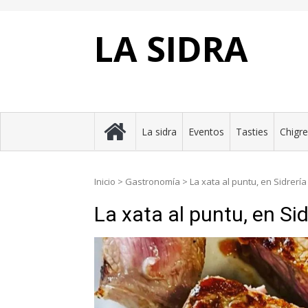
Skip
to
content
LA SIDRA
La sidra
Eventos
Tasties
Chigr
Inicio
>
Gastronomía
>
La xata al puntu, en Sidrería
La xata al puntu, en Si