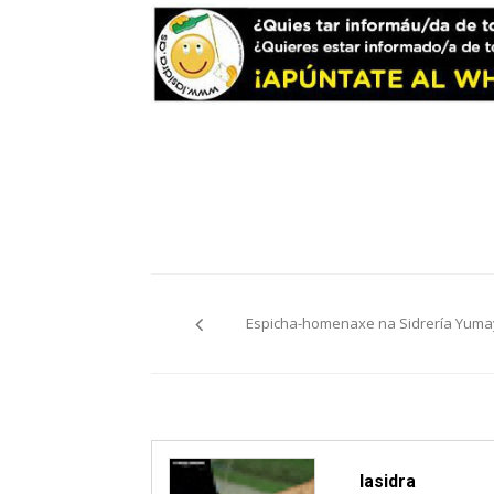
Navegación
Espicha-homenaxe na Sidrería Yuma
pelos
artículos
lasidra