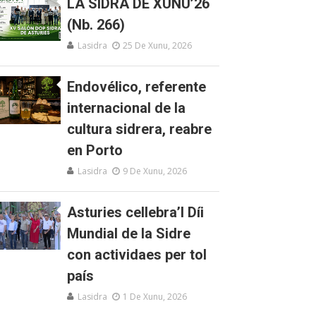
LA SIDRA DE XUNU’26
(Nb. 266)
Lasidra
25 De Xunu, 2026
Endovélico, referente
internacional de la
cultura sidrera, reabre
en Porto
Lasidra
9 De Xunu, 2026
Asturies cellebra’l Díi
Mundial de la Sidre
con actividaes per tol
país
Lasidra
1 De Xunu, 2026