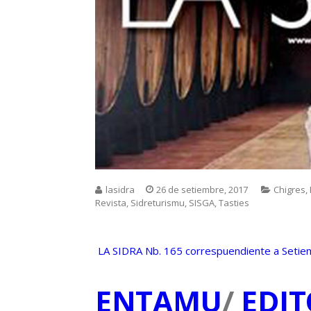
lasidra
26 de setiembre, 2017
Chigres
,
Revista
,
Sidreturismu
,
SISGA
,
Tasties
LA SIDRA Nb. 165 correspuendiente a Seti
ENTAMU
/
EDIT