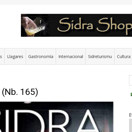
es
Llagares
Gastronomía
Internacional
Sidreturismu
Cultura 
G
 (Nb. 165)
E