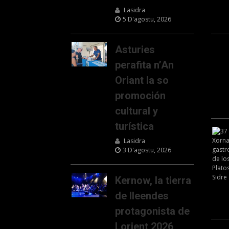
Lasidra
5 D'agostu, 2026
Asturies
perafita n’An
Oriant la so
promoción
cultural y
turística
Lasidra
3 D'agostu, 2026
Kernow, la tierra
de lleendes
protagonista de
Lorient 2026