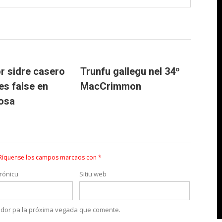
r sidre casero
Trunfu gallegu nel 34º
es faise en
MacCrimmon
iosa
Ríquense los campos marcaos con
*
rónicu
Sitiu web
lador pa la próxima vegada que comente.