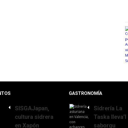
NTOS
GASTRONOMÍA
SISGAJapan,
Sidrería La
cultura sidrera
Taska lleva’l
en Xapón
saborgu