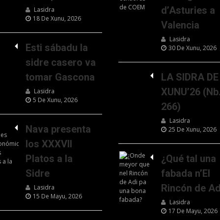
d’Asturies a
Lasidra
18 De Xunu, 2026
Valencia
Lasidra
Esti sábadu la
30 De Xunu, 2026
sidre casero va
tomar Gascona
LA SIDRA DE
XUNU’26 (Nb
Lasidra
5 De Xunu, 2026
266)
Lasidra
Nava presenta
25 De Xunu, 2026
los XXXVII
Platos a la
¿Qué tal una
Sidre
fabada n’El
Rincón de Ad
Lasidra
15 De Mayu, 2026
Lasidra
17 De Mayu, 2026