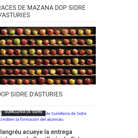
RACES DE MAZANA DOP SIDRE
D'ASTURIES
CULTURA SIDRERA
ESCUELA DE SUMILLERÍA DE LA SIDRE
DOP SIDRE D'ASTURIES
FUNDACIÓN ASTURIES XXI
LLANGRÉU
SUMILLERÍA DE SIDRE
langréu acueye la entrega