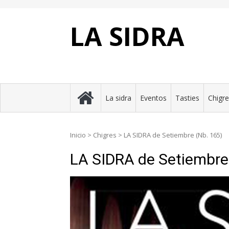
Skip
to
content
LA SIDRA
La sidra
Eventos
Tasties
Chigr
Inicio
>
Chigres
>
LA SIDRA de Setiembre (Nb. 165)
LA SIDRA de Setiembre