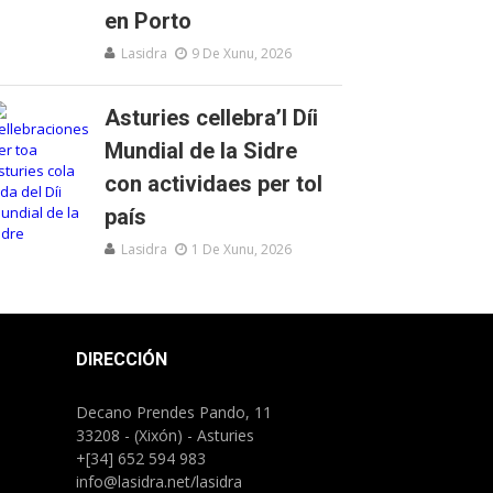
en Porto
Lasidra
9 De Xunu, 2026
Asturies cellebra’l Díi
Mundial de la Sidre
con actividaes per tol
país
Lasidra
1 De Xunu, 2026
DIRECCIÓN
Decano Prendes Pando, 11
33208 - (Xixón) - Asturies
+[34] 652 594 983
info@lasidra.net/lasidra