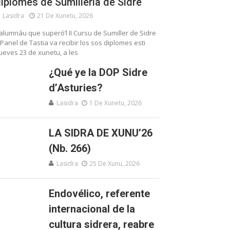
iplomes de Sumillería de Sidre
Lasidra
21 De Xunetu, 2026
’alumnáu que superó’l II Cursu de Sumiller de Sidre
 Panel de Tastia va recibir los sos diplomes esti
ueves 23 de xunetu, a les
¿Qué ye la DOP Sidre
d’Asturies?
Lasidra
1 De Xunetu, 2026
LA SIDRA DE XUNU’26
(Nb. 266)
Lasidra
25 De Xunu, 2026
Endovélico, referente
internacional de la
cultura sidrera, reabre