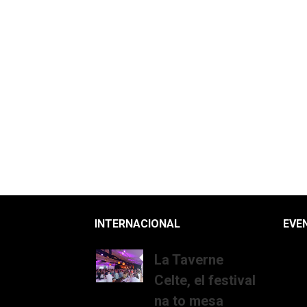
INTERNACIONAL
EVE
La Taverne
Celte, el festival
na to mesa