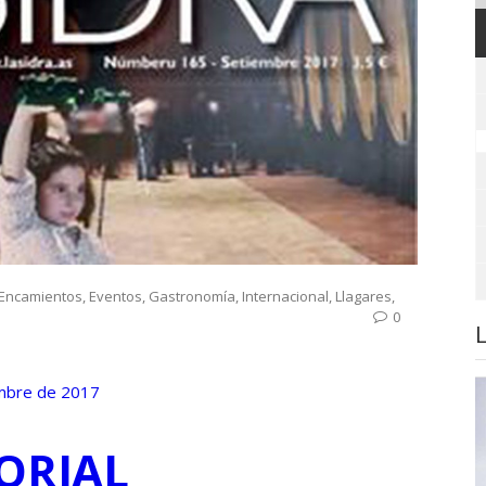
Encamientos
,
Eventos
,
Gastronomía
,
Internacional
,
Llagares
,
0
embre de 2017
ORIAL