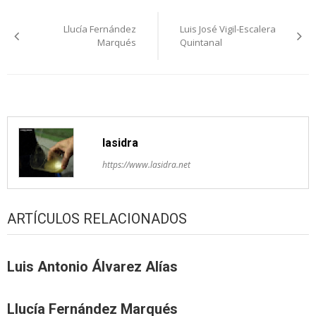
Navegación
Llucía Fernández
Luis José Vigil-Escalera
pelos
Marqués
Quintanal
artículos
lasidra
https://www.lasidra.net
ARTÍCULOS RELACIONADOS
Luis Antonio Álvarez Alías
Llucía Fernández Marqués