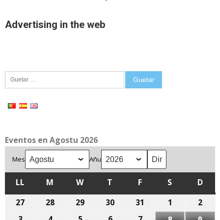
Advertising in the web
Guetar:
Eventos en Agostu 2026
Mes
Añu
LL
LLUNES
M
MARTES
W
MIÉRCOLES
T
XUEVES
F
VIENRES
S
SÁBADU
D
DOM
27
27
28
28
29
29
30
30
31
31
1
1
2
2
de
de
de
de
de
d'agostu,
d'ag
3
3
4
4
5
5
6
6
7
7
8
8
9
9