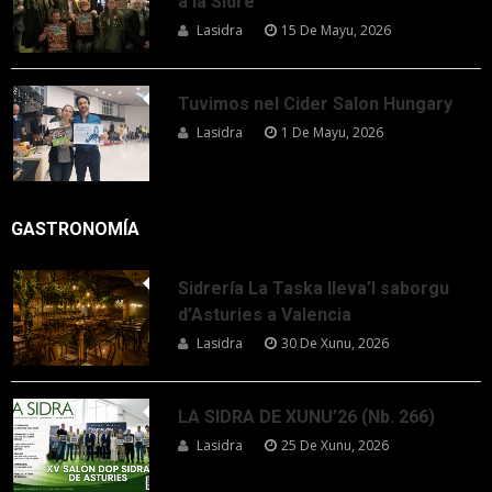
a la Sidre
Lasidra
15 De Mayu, 2026
Tuvimos nel Cider Salon Hungary
Lasidra
1 De Mayu, 2026
GASTRONOMÍA
Sidrería La Taska lleva’l saborgu
d’Asturies a Valencia
Lasidra
30 De Xunu, 2026
LA SIDRA DE XUNU’26 (Nb. 266)
Lasidra
25 De Xunu, 2026