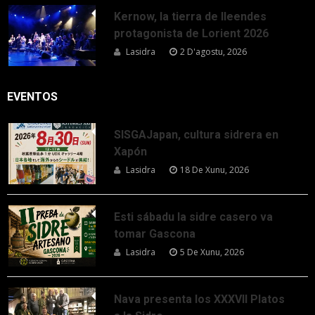
Kernow, la tierra de lleendes
protagonista de Lorient 2026
Lasidra
2 D'agostu, 2026
EVENTOS
SISGAJapan, cultura sidrera en
Xapón
Lasidra
18 De Xunu, 2026
Esti sábadu la sidre casero va
tomar Gascona
Lasidra
5 De Xunu, 2026
Nava presenta los XXXVII Platos