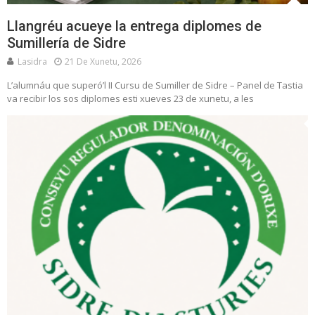
Llangréu acueye la entrega diplomes de
Sumillería de Sidre
Lasidra
21 De Xunetu, 2026
L’alumnáu que superó’l II Cursu de Sumiller de Sidre – Panel de Tastia
va recibir los sos diplomes esti xueves 23 de xunetu, a les