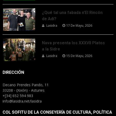
¿Qué tal una fabada n’El Rincón
de Adi?
Lasidra
17 De Mayu, 2026
Nava presenta los XXXVII Platos
a la Sidre
Lasidra
15 De Mayu, 2026
DIRECCIÓN
Decano Prendes Pando, 11
33208 - (Xixón) - Asturies
+[34] 652 594 983
info@lasidra.net/lasidra
COL SOFITU DE LA CONSEYERÍA DE CULTURA, POLÍTICA