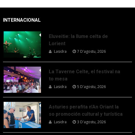
INTERNACIONAL
Eluveitie: la llume celta de
Lorient
Lasidra
7 D'agostu, 2026
La Taverne Celte, el festival na
to mesa
Lasidra
5 D'agostu, 2026
Asturies perafita n’An Oriant la
so promoción cultural y turística
Lasidra
3 D'agostu, 2026