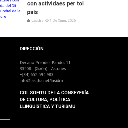
con actividaes per tol
país
Lasidra
1 De Xunu, 2026
DIRECCIÓN
Decano Prendes Pando, 11
33208 - (Xixón) - Asturies
+[34] 652 594 983
info@lasidra.net/lasidra
COL SOFITU DE LA CONSEYERÍA
DE CULTURA, POLÍTICA
LLINGÜÍSTICA Y TURISMU