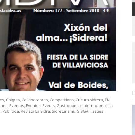
res
,
Chigres
,
Collaboraores
,
Competitions
,
Cultura sidrera
,
EN
,
ones
,
Eventos
,
Eventos
,
Events
,
Gastronomía
,
Internacional
,
La
n
,
Publicidá
,
Revista La Sidra
,
Sidreturismu
,
SISGA
,
Tasties
,