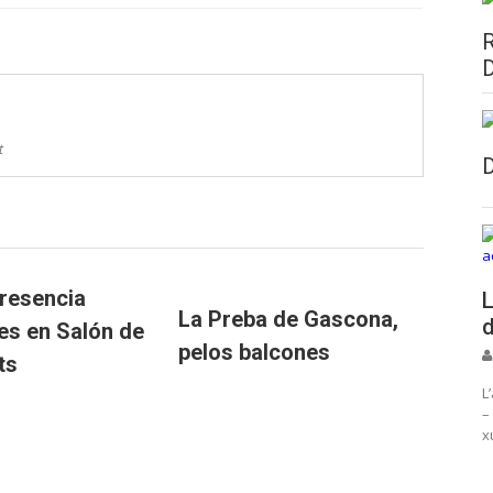
t
resencia
L
La Preba de Gascona,
d
ies en Salón de
pelos balcones
ts
L
–
x