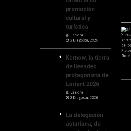
Oriant la so
promoción
cultural y
turística
Lasidra
3 D'agostu, 2026
Kernow, la tierra
de lleendes
protagonista de
Lorient 2026
Lasidra
2 D'agostu, 2026
La delegación
asturiana, de