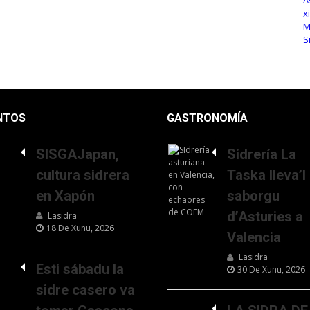
NTOS
GASTRONOMÍA
SISGAJapan,
Sidrería La
cultura sidrera
Taska lleva’l
en Xapón
saborgu
d’Asturies a
Lasidra
18 De Xunu, 2026
Valencia
Lasidra
Esti sábadu la
30 De Xunu, 2026
sidre casero va