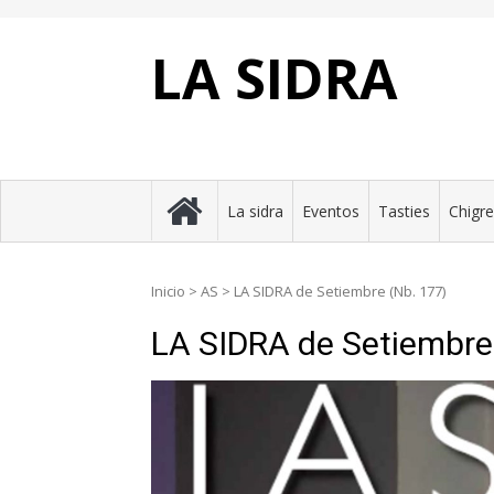
Skip
to
content
LA SIDRA
La sidra
Eventos
Tasties
Chigr
Inicio
>
AS
>
LA SIDRA de Setiembre (Nb. 177)
LA SIDRA de Setiembre