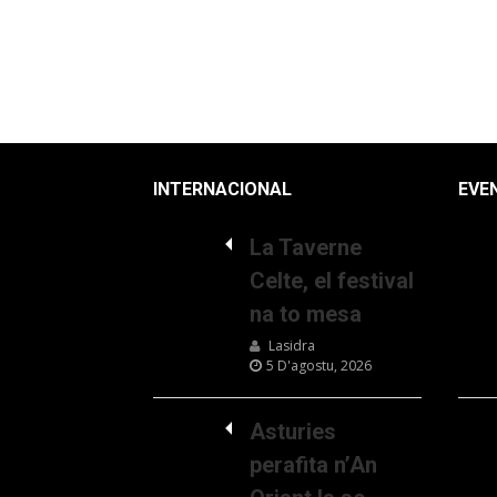
INTERNACIONAL
EVE
La Taverne
Celte, el festival
na to mesa
Lasidra
5 D'agostu, 2026
Asturies
perafita n’An