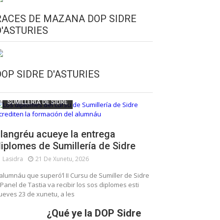
RACES DE MAZANA DOP SIDRE
D'ASTURIES
CULTURA SIDRERA
ESCUELA DE SUMILLERÍA DE LA SIDRE
DOP SIDRE D'ASTURIES
FUNDACIÓN ASTURIES XXI
LLANGRÉU
SUMILLERÍA DE SIDRE
langréu acueye la entrega
iplomes de Sumillería de Sidre
Lasidra
21 De Xunetu, 2026
’alumnáu que superó’l II Cursu de Sumiller de Sidre
 Panel de Tastia va recibir los sos diplomes esti
ueves 23 de xunetu, a les
¿Qué ye la DOP Sidre