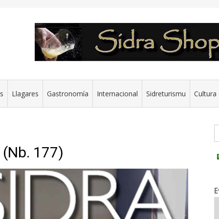
es
Llagares
Gastronomía
Internacional
Sidreturismu
Cultura 
G
 (Nb. 177)
E