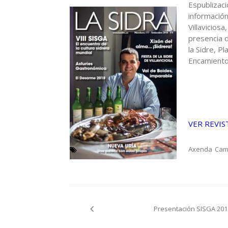
Espublizac
información
Villaviciosa
presencia 
la Sidre, P
Encamiento
VER REVIS
Axenda
Cam
Navegación
Presentación SISGA 201
pelos