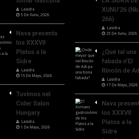
tomar Gascona
LA SIDRA DE
XUNU’26 (Nb
Lasidra
5 De Xunu, 2026
266)
Lasidra
Nava presenta
25 De Xunu, 2026
los XXXVII
Platos a la
¿Qué tal una
Sidre
fabada n’El
Rincón de Ad
Lasidra
15 De Mayu, 2026
Lasidra
17 De Mayu, 2026
Tuvimos nel
Cider Salon
Nava presen
Hungary
los XXXVII
Platos a la
Lasidra
1 De Mayu, 2026
Sidre