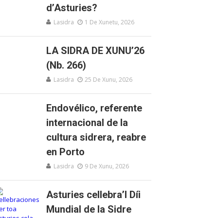
d’Asturies?
Lasidra
1 De Xunetu, 2026
LA SIDRA DE XUNU’26
(Nb. 266)
Lasidra
25 De Xunu, 2026
Endovélico, referente
internacional de la
cultura sidrera, reabre
en Porto
Lasidra
9 De Xunu, 2026
Asturies cellebra’l Díi
Mundial de la Sidre