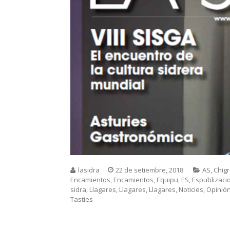
lasidra
22 de setiembre, 2018
AS
,
Chig
Encamientos
,
Encamientos
,
Equipu
,
ES
,
Espublizaci
sidra
,
Llagares
,
Llagares
,
Llagares
,
Noticies
,
Opinió
Tasties