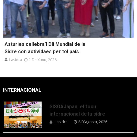
Asturies cellebra’l Díi Mundial de la
Sidre con actividaes per tol país
Lasidra
1 De Xunu, 2026
INTERNACIONAL
SISGAJapan, el focu
internacional de la sidre
Lasidra
8 D'agostu, 2026