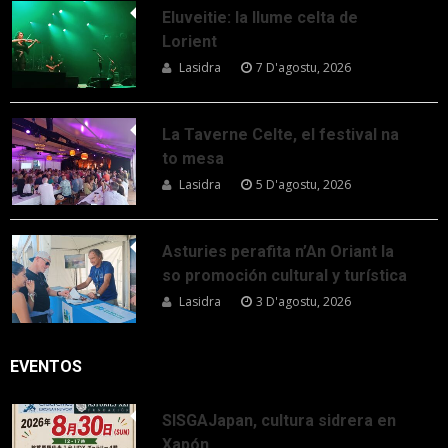
Eluveitie: la llume celta de
Lorient
Lasidra
7 D'agostu, 2026
La Taverne Celte, el festival na
to mesa
Lasidra
5 D'agostu, 2026
Asturies perafita n’An Oriant la
so promoción cultural y turística
Lasidra
3 D'agostu, 2026
EVENTOS
SISGAJapan, cultura sidrera en
Xapón