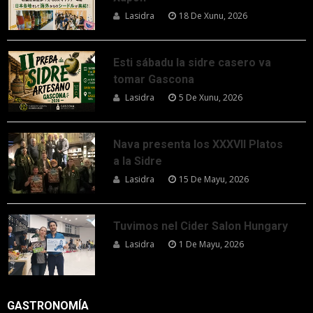
Lasidra
18 De Xunu, 2026
Esti sábadu la sidre casero va
tomar Gascona
Lasidra
5 De Xunu, 2026
Nava presenta los XXXVII Platos
a la Sidre
Lasidra
15 De Mayu, 2026
Tuvimos nel Cider Salon Hungary
Lasidra
1 De Mayu, 2026
GASTRONOMÍA