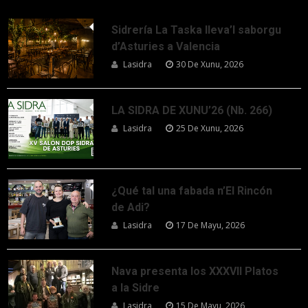
Sidrería La Taska lleva’l saborgu
d’Asturies a Valencia
Lasidra
30 De Xunu, 2026
LA SIDRA DE XUNU’26 (Nb. 266)
Lasidra
25 De Xunu, 2026
¿Qué tal una fabada n’El Rincón
de Adi?
Lasidra
17 De Mayu, 2026
Nava presenta los XXXVII Platos
a la Sidre
Lasidra
15 De Mayu, 2026