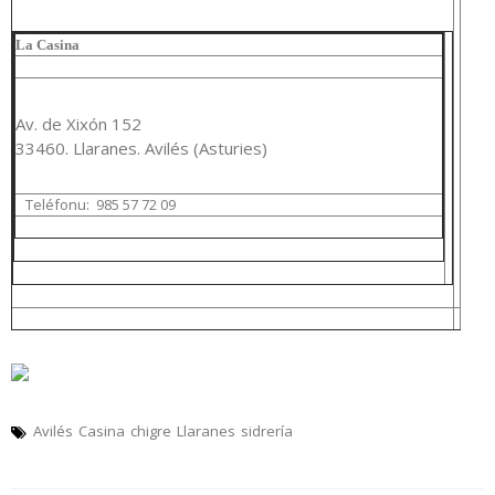
La Casina
Av. de Xixón 152
33460. Llaranes. Avilés (Asturies)
Teléfonu:
985 57 72 09
Avilés
Casina
chigre
Llaranes
sidrería