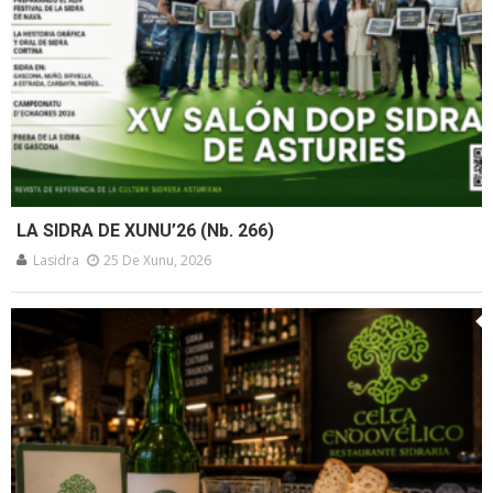
LA SIDRA DE XUNU’26 (Nb. 266)
Lasidra
25 De Xunu, 2026