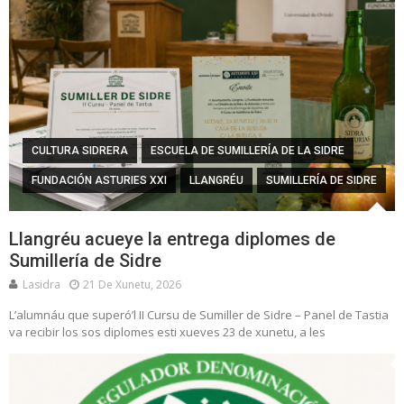
CULTURA SIDRERA
ESCUELA DE SUMILLERÍA DE LA SIDRE
FUNDACIÓN ASTURIES XXI
LLANGRÉU
SUMILLERÍA DE SIDRE
Llangréu acueye la entrega diplomes de
Sumillería de Sidre
Lasidra
21 De Xunetu, 2026
L’alumnáu que superó’l II Cursu de Sumiller de Sidre – Panel de Tastia
va recibir los sos diplomes esti xueves 23 de xunetu, a les