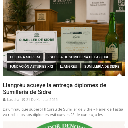
CULTURA SIDRERA
ESCUELA DE SUMILLERÍA DE LA SIDRE
FUNDACIÓN ASTURIES XXI
LLANGRÉU
SUMILLERÍA DE SIDRE
Llangréu acueye la entrega diplomes de
Sumillería de Sidre
Lasidra
21 De Xunetu, 2026
L’alumnáu que superó’l II Cursu de Sumiller de Sidre – Panel de Tastia
va recibir los sos diplomes esti xueves 23 de xunetu, a les