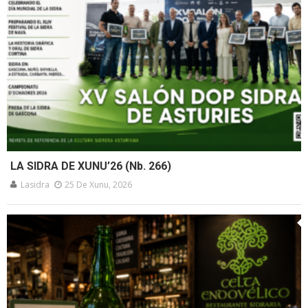
LA SIDRA DE XUNU’26 (Nb. 266)
Lasidra
25 De Xunu, 2026