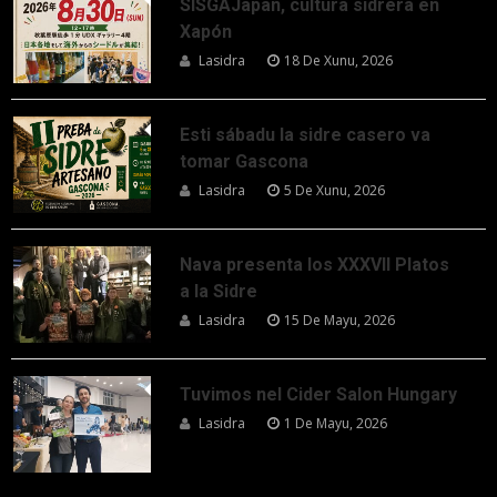
SISGAJapan, cultura sidrera en
Xapón
Lasidra
18 De Xunu, 2026
Esti sábadu la sidre casero va
tomar Gascona
Lasidra
5 De Xunu, 2026
Nava presenta los XXXVII Platos
a la Sidre
Lasidra
15 De Mayu, 2026
Tuvimos nel Cider Salon Hungary
Lasidra
1 De Mayu, 2026