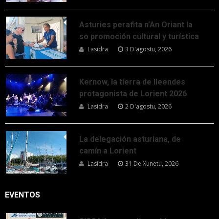
Asturies perafita n’An Oriant la
so promoción cultural y turística
Lasidra
3 D'agostu, 2026
Kernow, la tierra de lleendes
protagonista de Lorient 2026
Lasidra
2 D'agostu, 2026
La delegación asturiana, de
camín a Lorient
Lasidra
31 De Xunetu, 2026
EVENTOS