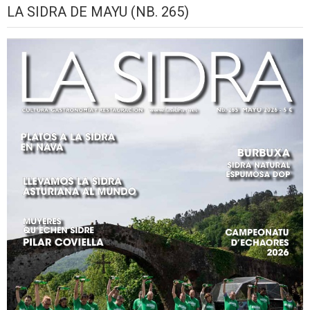
LA SIDRA DE MAYU (NB. 265)
2026
setiembre,
setiembre,
setiembre,
setiembre,
setiembre,
seti
2026
2026
2026
2026
2026
2026