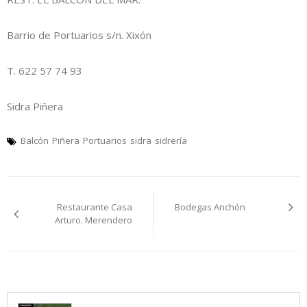
Barrio de Portuarios s/n. Xixón
T. 622 57 74 93
Sidra Piñera
Balcón
Piñera
Portuarios
sidra
sidrería
Navegación
Restaurante Casa
Bodegas Anchón
pelos
Arturo. Merendero
artículos