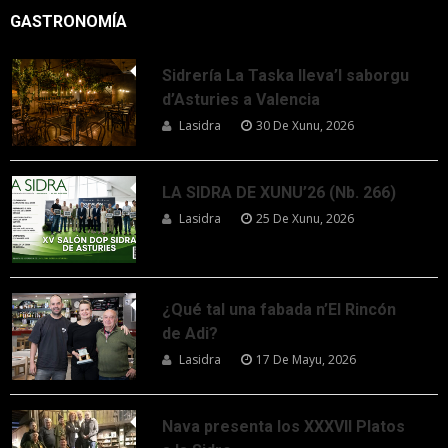
GASTRONOMÍA
Sidrería La Taska lleva’l saborgu
d’Asturies a Valencia
Lasidra
30 De Xunu, 2026
LA SIDRA DE XUNU’26 (Nb. 266)
Lasidra
25 De Xunu, 2026
¿Qué tal una fabada n’El Rincón
de Adi?
Lasidra
17 De Mayu, 2026
Nava presenta los XXXVII Platos