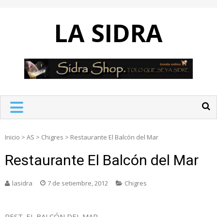
Skip
to
LA SIDRA
content
Inicio
>
AS
>
Chigres
>
Restaurante El Balcón del Mar
Restaurante El Balcón del Mar
lasidra
7 de setiembre, 2012
Chigres
REST. EL BALCÓN DEL MAR.