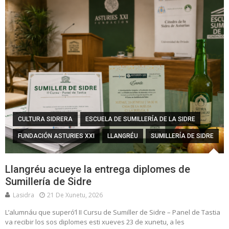
CULTURA SIDRERA
ESCUELA DE SUMILLERÍA DE LA SIDRE
FUNDACIÓN ASTURIES XXI
LLANGRÉU
SUMILLERÍA DE SIDRE
Llangréu acueye la entrega diplomes de
Sumillería de Sidre
Lasidra
21 De Xunetu, 2026
L’alumnáu que superó’l II Cursu de Sumiller de Sidre – Panel de Tastia
va recibir los sos diplomes esti xueves 23 de xunetu, a les