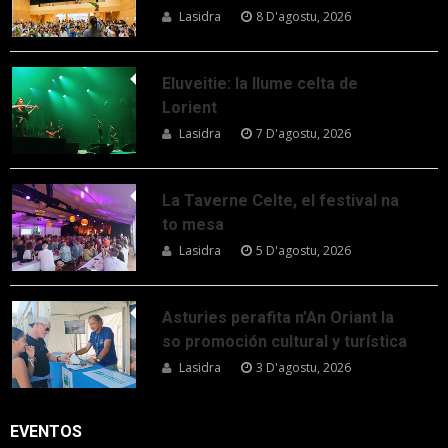
Lasidra
8 D'agostu, 2026
Eluveitie: la llume celta de
Lorient
Lasidra
7 D'agostu, 2026
La Taverne Celte, el festival na
to mesa
Lasidra
5 D'agostu, 2026
Asturies perafita n’An Oriant la
so promoción cultural y turística
Lasidra
3 D'agostu, 2026
EVENTOS