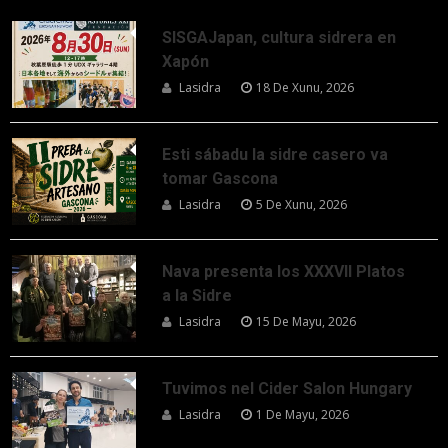
SISGAJapan, cultura sidrera en
Xapón
Lasidra
18 De Xunu, 2026
Esti sábadu la sidre casero va
tomar Gascona
Lasidra
5 De Xunu, 2026
Nava presenta los XXXVII Platos
a la Sidre
Lasidra
15 De Mayu, 2026
Tuvimos nel Cider Salon Hungary
Lasidra
1 De Mayu, 2026