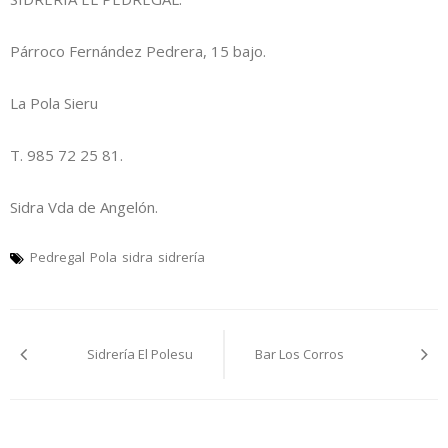
Párroco Fernández Pedrera, 15 bajo.
La Pola Sieru
T. 985 72 25 81.
Sidra Vda de Angelón.
Pedregal
Pola
sidra
sidrería
Navegación
Sidrería El Polesu
Bar Los Corros
pelos
artículos