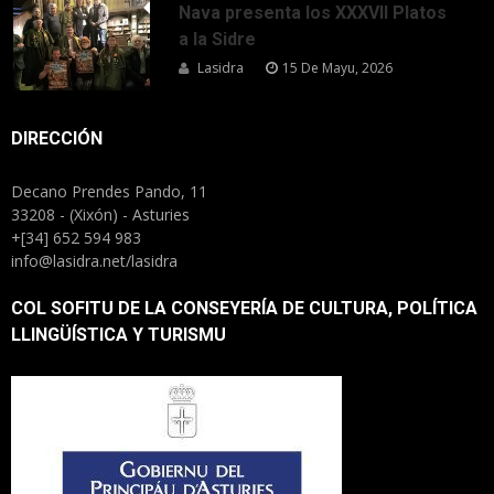
Nava presenta los XXXVII Platos
a la Sidre
Lasidra
15 De Mayu, 2026
DIRECCIÓN
Decano Prendes Pando, 11
33208 - (Xixón) - Asturies
+[34] 652 594 983
info@lasidra.net/lasidra
COL SOFITU DE LA CONSEYERÍA DE CULTURA, POLÍTICA
LLINGÜÍSTICA Y TURISMU