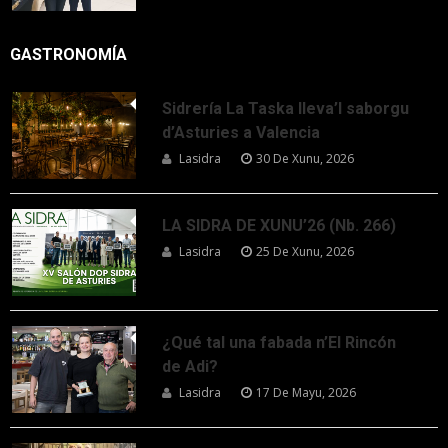
GASTRONOMÍA
Sidrería La Taska lleva’l saborgu
d’Asturies a Valencia
Lasidra
30 De Xunu, 2026
LA SIDRA DE XUNU’26 (Nb. 266)
Lasidra
25 De Xunu, 2026
¿Qué tal una fabada n’El Rincón
de Adi?
Lasidra
17 De Mayu, 2026