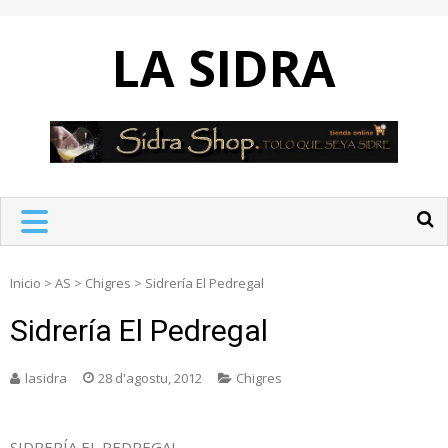
Skip
to
LA SIDRA
content
Inicio
>
AS
>
Chigres
>
Sidrería El Pedregal
Sidrería El Pedregal
lasidra
28 d'agostu, 2012
Chigres
SIDRERÍA EL PEDREGAL.