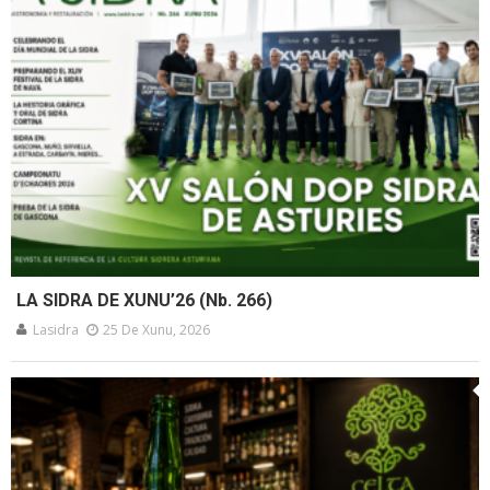
LA SIDRA DE XUNU’26 (Nb. 266)
Lasidra
25 De Xunu, 2026