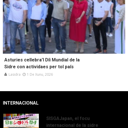
Asturies cellebra’l Díi Mundial de la
Sidre con actividaes per tol país
Lasidra
1 De Xunu, 2026
INTERNACIONAL
SISGAJapan, el focu
internacional de la sidre