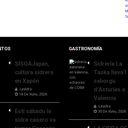
NTOS
GASTRONOMÍA
SISGAJapan,
Sidrería La
cultura sidrera
Taska lleva’l
en Xapón
saborgu
d’Asturies a
Lasidra
18 De Xunu, 2026
Valencia
Lasidra
Esti sábadu la
30 De Xunu, 2026
sidre casero va