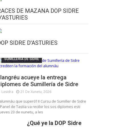
RACES DE MAZANA DOP SIDRE
D'ASTURIES
CULTURA SIDRERA
ESCUELA DE SUMILLERÍA DE LA SIDRE
DOP SIDRE D'ASTURIES
FUNDACIÓN ASTURIES XXI
LLANGRÉU
SUMILLERÍA DE SIDRE
langréu acueye la entrega
iplomes de Sumillería de Sidre
Lasidra
21 De Xunetu, 2026
’alumnáu que superó’l II Cursu de Sumiller de Sidre
 Panel de Tastia va recibir los sos diplomes esti
ueves 23 de xunetu, a les
¿Qué ye la DOP Sidre