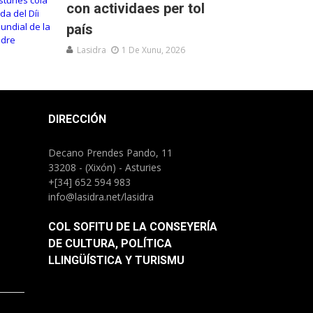
con actividaes per tol
país
Lasidra
1 De Xunu, 2026
DIRECCIÓN
Decano Prendes Pando, 11
33208 - (Xixón) - Asturies
+[34] 652 594 983
info@lasidra.net/lasidra
COL SOFITU DE LA CONSEYERÍA
DE CULTURA, POLÍTICA
LLINGÜÍSTICA Y TURISMU