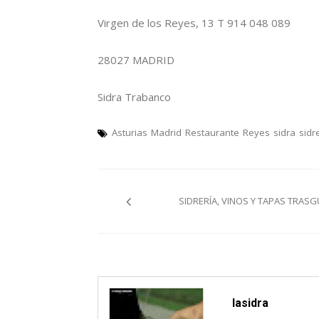
Virgen de los Reyes, 13 T 914 048 089
28027 MADRID
Sidra Trabanco
Asturias
Madrid
Restaurante
Reyes
sidra
sidr
Navegación
SIDRERÍA, VINOS Y TAPAS TRASG
pelos
artículos
lasidra