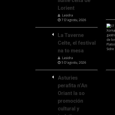
llume celta de
Lorient
Lasidra
7 D'agostu, 2026
La Taverne
Celte, el festival
na to mesa
Lasidra
5 D'agostu, 2026
Asturies
perafita n’An
Oriant la so
promoción
cultural y