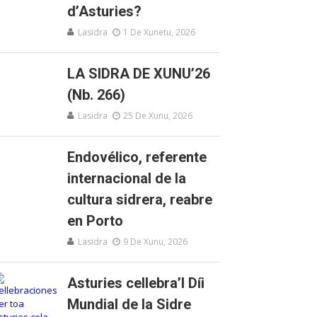
d’Asturies?
Lasidra
1 De Xunetu, 2026
LA SIDRA DE XUNU’26
(Nb. 266)
Lasidra
25 De Xunu, 2026
Endovélico, referente
internacional de la
cultura sidrera, reabre
en Porto
Lasidra
9 De Xunu, 2026
Asturies cellebra’l Díi
Mundial de la Sidre