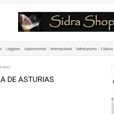
es
Llagares
Gastronomía
Internacional
Sidreturismu
Cultura 
G
STURIAS
A DE ASTURIAS
E