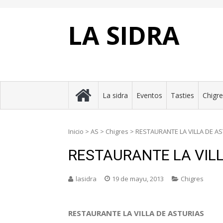
Skip
to
content
LA SIDRA
La sidra
Eventos
Tasties
Chigr
Inicio
>
AS
>
Chigres
>
RESTAURANTE LA VILLA DE A
RESTAURANTE LA VILL
lasidra
19 de mayu, 2013
Chigres
RESTAURANTE LA VILLA DE ASTURIAS