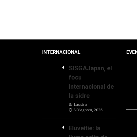
INTERNACIONAL
EVE
SISGAJapan, el
focu
internacional de
la sidre
Lasidra
8 D'agostu, 2026
Eluveitie: la