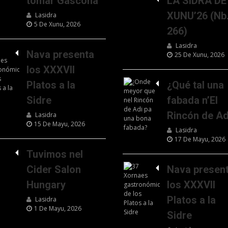
tomar Gascona
LA SIDRA DE
XUNU’26 (Nb
Lasidra
5 De Xunu, 2026
266)
Lasidra
Nava presenta
25 De Xunu, 2026
los XXXVII
Platos a la
¿Qué tal una
Sidre
fabada n’El
Rincón de Ad
Lasidra
15 De Mayu, 2026
Lasidra
17 De Mayu, 2026
Tuvimos nel
Cider Salon
Nava presen
Hungary
los XXXVII
Platos a la
Lasidra
1 De Mayu, 2026
Sidre