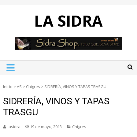
Skip
to
LA SIDRA
content
Inicio
>
AS
>
Chigres
>
SIDRERÍA, VINOS Y TAPAS TRASGU
SIDRERÍA, VINOS Y TAPAS
TRASGU
lasidra
19 de mayu, 2013
Chigres