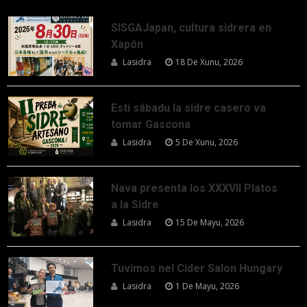
SISGAJapan, cultura sidrera en
Xapón
Lasidra
18 De Xunu, 2026
Esti sábadu la sidre casero va
tomar Gascona
Lasidra
5 De Xunu, 2026
Nava presenta los XXXVII Platos
a la Sidre
Lasidra
15 De Mayu, 2026
Tuvimos nel Cider Salon Hungary
Lasidra
1 De Mayu, 2026