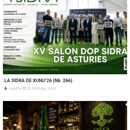
LA SIDRA DE XUNU’26 (Nb. 266)
Lasidra
25 De Xunu, 2026