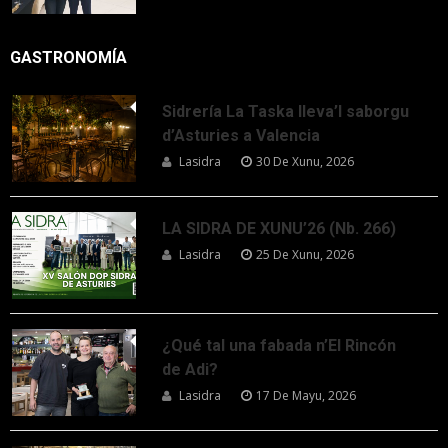
GASTRONOMÍA
Sidrería La Taska lleva’l saborgu
d’Asturies a Valencia
Lasidra
30 De Xunu, 2026
LA SIDRA DE XUNU’26 (Nb. 266)
Lasidra
25 De Xunu, 2026
¿Qué tal una fabada n’El Rincón
de Adi?
Lasidra
17 De Mayu, 2026