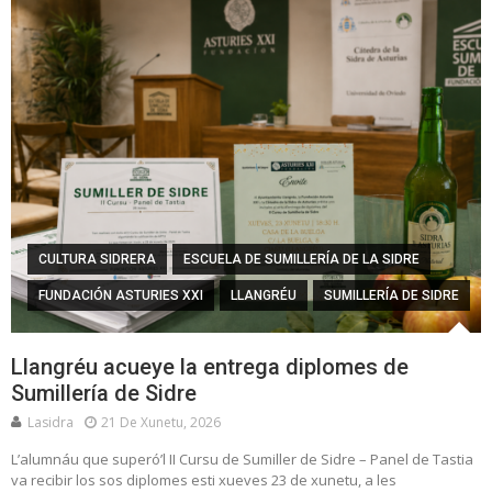
CULTURA SIDRERA
ESCUELA DE SUMILLERÍA DE LA SIDRE
FUNDACIÓN ASTURIES XXI
LLANGRÉU
SUMILLERÍA DE SIDRE
Llangréu acueye la entrega diplomes de
Sumillería de Sidre
Lasidra
21 De Xunetu, 2026
L’alumnáu que superó’l II Cursu de Sumiller de Sidre – Panel de Tastia
va recibir los sos diplomes esti xueves 23 de xunetu, a les