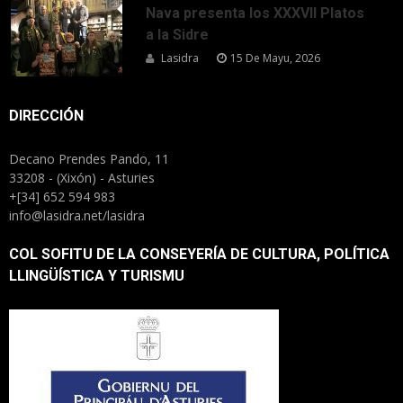
Nava presenta los XXXVII Platos
a la Sidre
Lasidra
15 De Mayu, 2026
DIRECCIÓN
Decano Prendes Pando, 11
33208 - (Xixón) - Asturies
+[34] 652 594 983
info@lasidra.net/lasidra
COL SOFITU DE LA CONSEYERÍA DE CULTURA, POLÍTICA
LLINGÜÍSTICA Y TURISMU