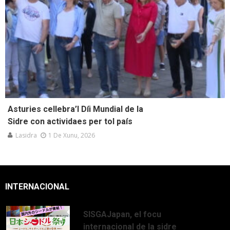
Asturies cellebra’l Díi Mundial de la
Sidre con actividaes per tol país
Lasidra
1 De Xunu, 2026
INTERNACIONAL
SISGAJapan, el focu
internacional de la sidre