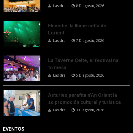
Lasidra
8 D'agostu, 2026
Eluveitie: la llume celta de
Lorient
Lasidra
7 D'agostu, 2026
La Taverne Celte, el festival na
to mesa
Lasidra
5 D'agostu, 2026
Asturies perafita n’An Oriant la
so promoción cultural y turística
Lasidra
3 D'agostu, 2026
EVENTOS