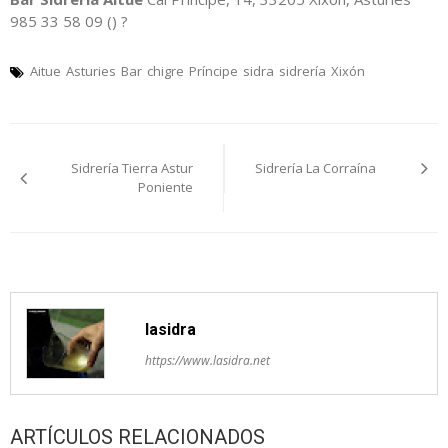
985 33 58 09 () ?
Aitue
Asturies
Bar
chigre
Príncipe
sidra
sidrería
Xixón
Navegación
Sidrería Tierra Astur
Sidrería La Corraína
pelos
Poniente
artículos
lasidra
https://www.lasidra.net
ARTÍCULOS RELACIONADOS