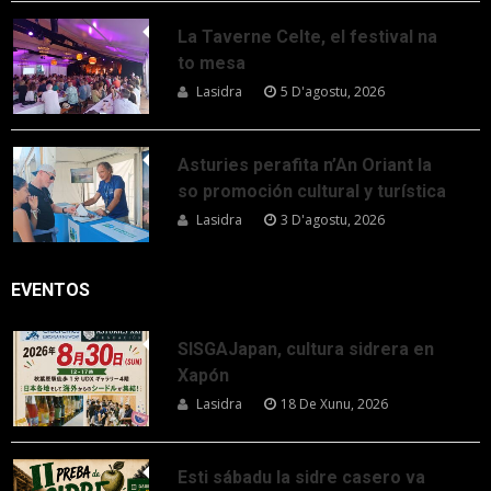
La Taverne Celte, el festival na
to mesa
Lasidra
5 D'agostu, 2026
Asturies perafita n’An Oriant la
so promoción cultural y turística
Lasidra
3 D'agostu, 2026
EVENTOS
SISGAJapan, cultura sidrera en
Xapón
Lasidra
18 De Xunu, 2026
Esti sábadu la sidre casero va