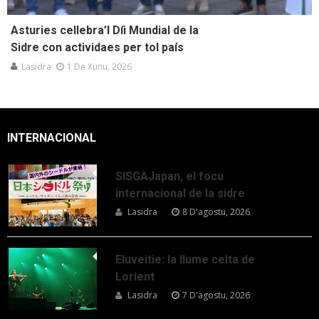
Asturies cellebra’l Díi Mundial de la
Sidre con actividaes per tol país
Lasidra
1 De Xunu, 2026
INTERNACIONAL
SISGAJapan, el focu
internacional de la sidre
Lasidra
8 D'agostu, 2026
Eluveitie: la llume celta de
Lorient
Lasidra
7 D'agostu, 2026