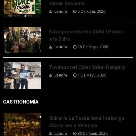
tomar Gascona
Lasidra
5 De Xunu, 2026
Nava presenta los XXXVII Platos
a la Sidre
Lasidra
15 De Mayu, 2026
Tuvimos nel Cider Salon Hungary
Lasidra
1 De Mayu, 2026
GASTRONOMÍA
Sidrería La Taska lleva’l saborgu
d’Asturies a Valencia
Lasidra
30 De Xunu, 2026