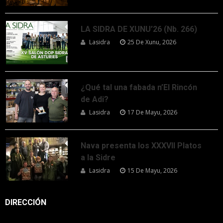
LA SIDRA DE XUNU’26 (Nb. 266)
Lasidra
25 De Xunu, 2026
¿Qué tal una fabada n’El Rincón
de Adi?
Lasidra
17 De Mayu, 2026
Nava presenta los XXXVII Platos
a la Sidre
Lasidra
15 De Mayu, 2026
DIRECCIÓN