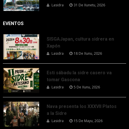
Lasidra
31 De Xunetu, 2026
EVENTOS
SISGAJapan, cultura sidrera en
Xapón
Lasidra
18 De Xunu, 2026
Esti sábadu la sidre casero va
tomar Gascona
Lasidra
5 De Xunu, 2026
Nava presenta los XXXVII Platos
a la Sidre
Lasidra
15 De Mayu, 2026