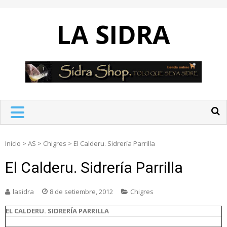
Skip
to
LA SIDRA
content
Inicio
>
AS
>
Chigres
>
El Calderu. Sidrería Parrilla
El Calderu. Sidrería Parrilla
lasidra
8 de setiembre, 2012
Chigres
EL CALDERU. SIDRERÍA PARRILLA