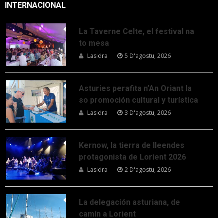
INTERNACIONAL
La Taverne Celte, el festival na
to mesa
Lasidra
5 D'agostu, 2026
Asturies perafita n’An Oriant la
so promoción cultural y turística
Lasidra
3 D'agostu, 2026
Kernow, la tierra de lleendes
protagonista de Lorient 2026
Lasidra
2 D'agostu, 2026
La delegación asturiana, de
camín a Lorient