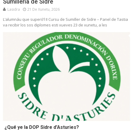
Sumillería de Sidre
Lasidra
21 De Xunetu, 2026
L’alumnáu que superó’l II Cursu de Sumiller de Sidre – Panel de Tastia
va recibir los sos diplomes esti xueves 23 de xunetu, a les
¿Qué ye la DOP Sidre d’Asturies?