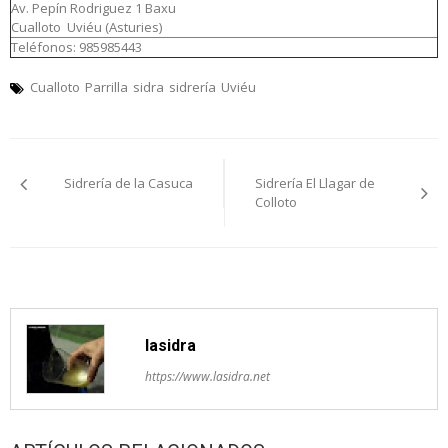
Av. Pepín Rodriguez 1 Baxu
Cualloto Uviéu (Asturies)
Teléfonos: 985985443
Cualloto
Parrilla
sidra
sidrería
Uviéu
Navegación
Sidrería de la Casuca
Sidrería El Llagar de
pelos
Colloto
artículos
lasidra
https://www.lasidra.net