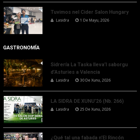
Tuvimos nel Cider Salon Hungary
Lasidra
1 De Mayu, 2026
GASTRONOMÍA
Sidrería La Taska lleva’l saborgu
d’Asturies a Valencia
Lasidra
30 De Xunu, 2026
LA SIDRA DE XUNU’26 (Nb. 266)
Lasidra
25 De Xunu, 2026
¿Qué tal una fabada n’El Rincón