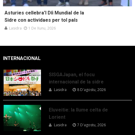
Asturies cellebra’l Díi Mundial de la
Sidre con actividaes per tol país
Lasidra
1 De Xunu, 2026
INTERNACIONAL
SISGAJapan, el focu
internacional de la sidre
Lasidra
8 D'agostu, 2026
Eluveitie: la llume celta de
Lorient
Lasidra
7 D'agostu, 2026