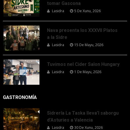
tomar Gascona
Lasidra
5 De Xunu, 2026
Nava presenta los XXXVII Platos
a la Sidre
Lasidra
15 De Mayu, 2026
Tuvimos nel Cider Salon Hungary
Lasidra
1 De Mayu, 2026
GASTRONOMÍA
Sidrería La Taska lleva’l saborgu
d’Asturies a Valencia
Lasidra
30 De Xunu, 2026