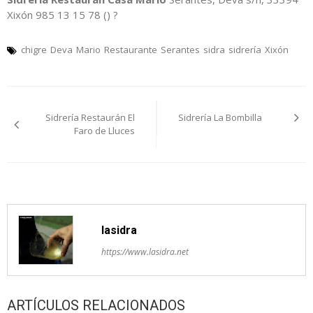
Xixón 985 13 15 78 () ?
chigre
Deva
Mario
Restaurante
Serantes
sidra
sidrería
Xixón
Navegación
Sidrería Restaurán El
Sidrería La Bombilla
pelos
Faro de Lluces
artículos
lasidra
https://www.lasidra.net
ARTÍCULOS RELACIONADOS