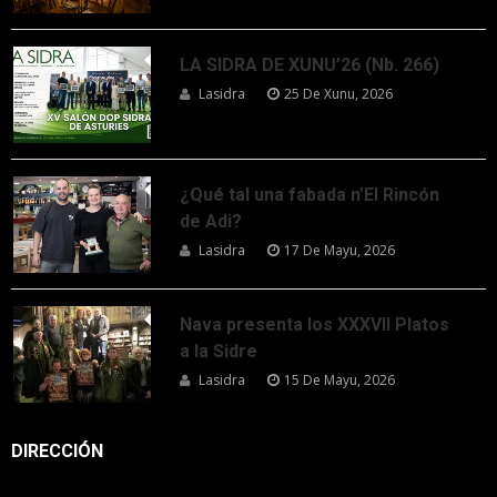
LA SIDRA DE XUNU’26 (Nb. 266)
Lasidra
25 De Xunu, 2026
¿Qué tal una fabada n’El Rincón
de Adi?
Lasidra
17 De Mayu, 2026
Nava presenta los XXXVII Platos
a la Sidre
Lasidra
15 De Mayu, 2026
DIRECCIÓN