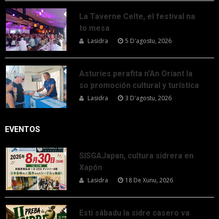
La Taverne Celte, el festival na
to mesa
Lasidra
5 D'agostu, 2026
Asturies perafita n’An Oriant la
so promoción cultural y turística
Lasidra
3 D'agostu, 2026
EVENTOS
SISGAJapan, cultura sidrera en
Xapón
Lasidra
18 De Xunu, 2026
Esti sábadu la sidre casero va