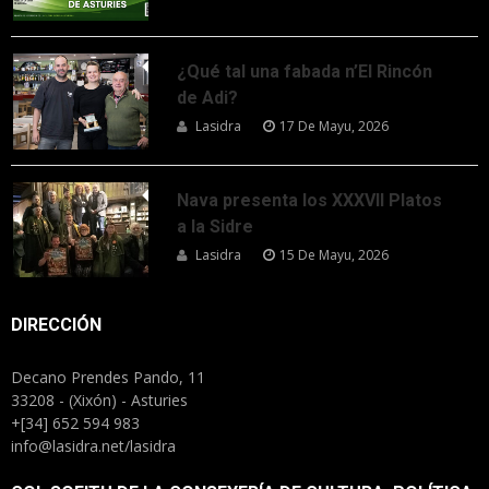
¿Qué tal una fabada n’El Rincón
de Adi?
Lasidra
17 De Mayu, 2026
Nava presenta los XXXVII Platos
a la Sidre
Lasidra
15 De Mayu, 2026
DIRECCIÓN
Decano Prendes Pando, 11
33208 - (Xixón) - Asturies
+[34] 652 594 983
info@lasidra.net/lasidra