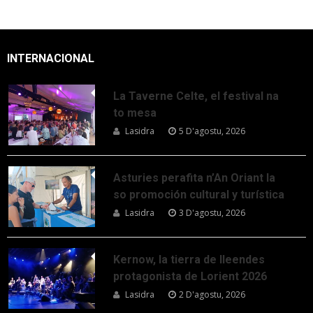
INTERNACIONAL
La Taverne Celte, el festival na
to mesa
Lasidra
5 D'agostu, 2026
Asturies perafita n’An Oriant la
so promoción cultural y turística
Lasidra
3 D'agostu, 2026
Kernow, la tierra de lleendes
protagonista de Lorient 2026
Lasidra
2 D'agostu, 2026