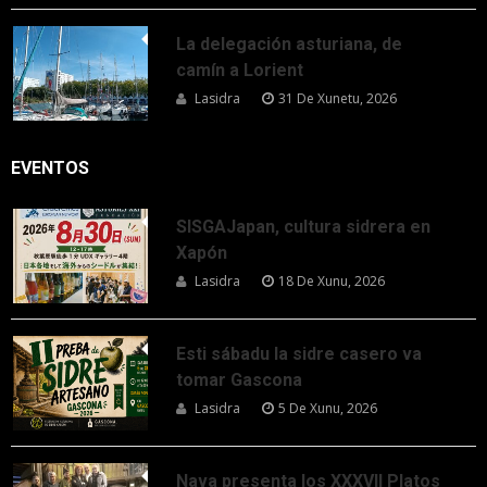
La delegación asturiana, de
camín a Lorient
Lasidra
31 De Xunetu, 2026
EVENTOS
SISGAJapan, cultura sidrera en
Xapón
Lasidra
18 De Xunu, 2026
Esti sábadu la sidre casero va
tomar Gascona
Lasidra
5 De Xunu, 2026
Nava presenta los XXXVII Platos