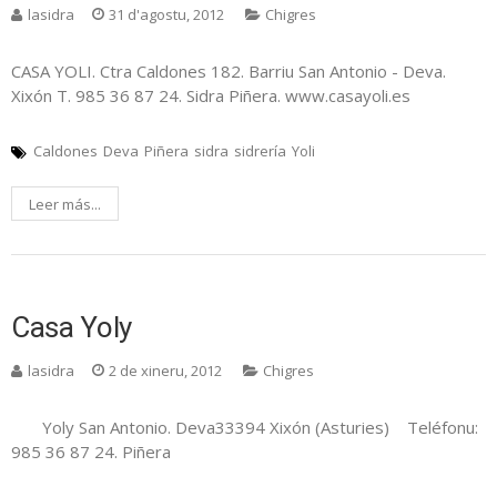
lasidra
31 d'agostu, 2012
Chigres
CASA YOLI. Ctra Caldones 182. Barriu San Antonio - Deva.
Xixón T. 985 36 87 24. Sidra Piñera. www.casayoli.es
Caldones
Deva
Piñera
sidra
sidrería
Yoli
Leer más...
Casa Yoly
lasidra
2 de xineru, 2012
Chigres
Yoly San Antonio. Deva33394 Xixón (Asturies) Teléfonu:
985 36 87 24. Piñera