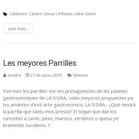
Caldones
Casero
Deva
L'Infiestu
sidre
Xixón
Leer más...
Les meyores Parrilles
lasidra
27 de xunu, 2016
Noticies
Esti mes les parrilles son les protagonistes de les páxines
gastronómiques de LA SIDRA, coles meyores propuestes pa
los amantes d'esti arte gastronómicu. LA SIDRA.- ¿Qué tendrá
la parrilla que tantu mos presta? El toque que dan los
caricotes a carne, pexe, mariscu, verdures o quesu ye
bramente suculentu. Y