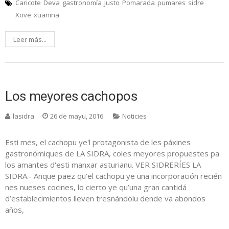
Caricote
Deva
gastronomía
Justo
Pomarada
pumares
sidre
Xove
xuanina
Leer más...
Los meyores cachopos
lasidra
26 de mayu, 2016
Noticies
Esti mes, el cachopu ye'l protagonista de les páxines
gastronómiques de LA SIDRA, coles meyores propuestes pa
los amantes d'esti manxar asturianu. VER SIDRERÍES LA
SIDRA.- Anque paez qu’el cachopu ye una incorporación recién
nes nueses cocines, lo cierto ye qu’una gran cantidá
d’establecimientos lleven tresnándolu dende va abondos
años,