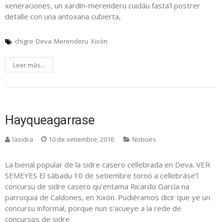
xeneraciones, un xardín-merenderu cuidáu fasta'l postrer
detalle con una antoxana cubierta,
chigre
Deva
Merenderu
Xixón
Leer más...
Hayqueagarrase
lasidra
10 de setiembre, 2016
Noticies
La bienal popular de la sidre casero cellebrada en Deva. VER
SEMEYES El sábadu 10 de setiembre tornó a cellebráse’l
concursu de sidre casero qu'entama Ricardo García na
parroquia de Caldones, en Xixón. Pudiéramos dicir que ye un
concursu informal, porque nun s’acueye a la rede de
concursos de sidre