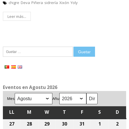
chigre
Deva
Piñera
sidrería
Xixón
Yoly
Leer más...
Guetar:
Eventos en Agostu 2026
Mes
Añu
LL
LLUNES
M
MARTES
W
MIÉRCOLES
T
XUEVES
F
VIENRES
S
SÁBADU
D
DOM
27
27
28
28
29
29
30
30
31
31
1
1
2
2