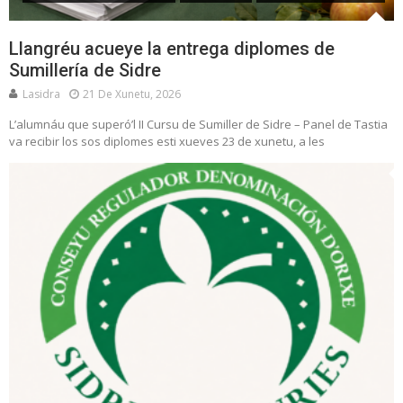
Llangréu acueye la entrega diplomes de
Sumillería de Sidre
Lasidra
21 De Xunetu, 2026
L’alumnáu que superó’l II Cursu de Sumiller de Sidre – Panel de Tastia
va recibir los sos diplomes esti xueves 23 de xunetu, a les