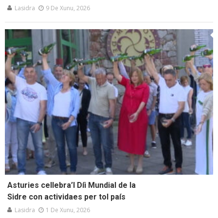
Lasidra
9 De Xunu, 2026
Asturies cellebra’l Díi Mundial de la
Sidre con actividaes per tol país
Lasidra
1 De Xunu, 2026