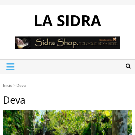
Skip
to
LA SIDRA
content
Inicio
>
Deva
Deva