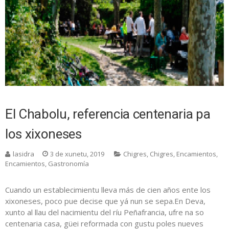
El Chabolu, referencia centenaria pa
los xixoneses
lasidra
3 de xunetu, 2019
Chigres
,
Chigres
,
Encamientos
,
Encamientos
,
Gastronomía
Cuando un establecimientu lleva más de cien años ente los
xixoneses, poco pue decise que yá nun se sepa.En Deva,
xunto al llau del nacimientu del ríu Peñafrancia, ufre na so
centenaria casa, güei reformada con gustu poles nueves