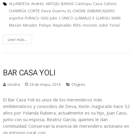
ALLANDESA
Andrés
ANTOJU
BAIXAS
Cachopu
Casa
Celorio
CHARRÚA
CORTE
Deva
Duernu
EL CHIGRE
EMBARCADERO
espicha
FURACU
GIGI
Julio
L ÚNICO
LLÁMALO X
LLARGU
MARI
Mesón
Mirador
Pelayo
Repinaldo
RÍAS
rinconín
sidre
Tonel
Leer más...
BAR CASA YOLI
lasidra
24 de mayu, 2014
Chigres
El Bar Casa Yoli es unos de los merenderos más
emblemáticos y conocidos de Deva, Xixón. Inagurado hace 52
años por Yolanda Rubiera, actualmente es su hijo, Juan Caso,
junto con su esposa, Beatriz García, quienes le dan
continuidad. Conservan la esencia de merendero asturiano en
un entorno rural, con