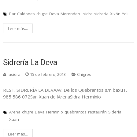
Bar
Caldones
chigre
Deva
Merenderu
sidre
sidrería
Xixón
Yoli
Leer más...
Sidrería La Deva
lasidra
15 de febreru, 2013
Chigres
REST. SIDRERÍA LA DEVAAv. De los Quebrantos s/n baxuT.
985 586 072San Xuan de lArenaSidra Herminio
Arena
chigre
Deva
Herminio
quebrantos
restaurán
Sidería
Xuan
Leer más...