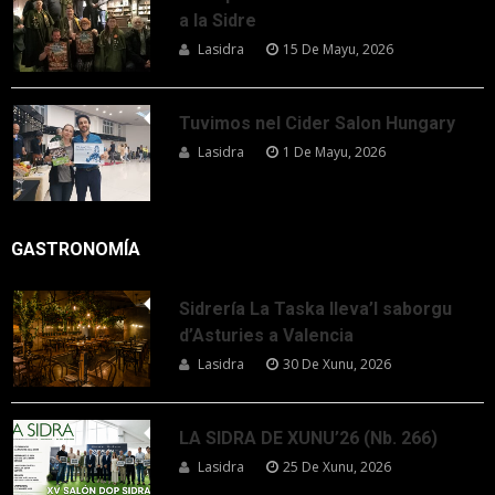
a la Sidre
Lasidra
15 De Mayu, 2026
Tuvimos nel Cider Salon Hungary
Lasidra
1 De Mayu, 2026
GASTRONOMÍA
Sidrería La Taska lleva’l saborgu
d’Asturies a Valencia
Lasidra
30 De Xunu, 2026
LA SIDRA DE XUNU’26 (Nb. 266)
Lasidra
25 De Xunu, 2026