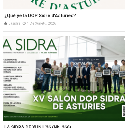
¿Qué ye la DOP Sidre d’Asturies?
Lasidra
1 De Xunetu, 2026
LA SIDRA DE XUNU’26 (Nb. 266)