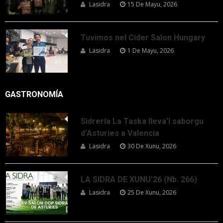
Lasidra
15 De Mayu, 2026
Tuvimos nel Cider Salon Hungary
Lasidra
1 De Mayu, 2026
GASTRONOMÍA
Sidrería La Taska lleva’l saborgu
d’Asturies a Valencia
Lasidra
30 De Xunu, 2026
LA SIDRA DE XUNU’26 (Nb. 266)
Lasidra
25 De Xunu, 2026