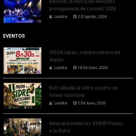
Kernow, la tierra de lleendes
protagonista de Lorient 2026
Lasidra
2 D'agostu, 2026
EVENTOS
SISGAJapan, cultura sidrera en
Xapón
Lasidra
18 De Xunu, 2026
Esti sábadu la sidre casero va
tomar Gascona
Lasidra
5 De Xunu, 2026
Nava presenta los XXXVII Platos
a la Sidre