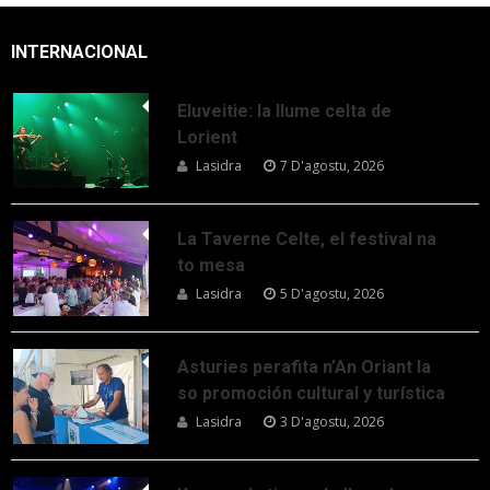
INTERNACIONAL
Eluveitie: la llume celta de
Lorient
Lasidra
7 D'agostu, 2026
La Taverne Celte, el festival na
to mesa
Lasidra
5 D'agostu, 2026
Asturies perafita n’An Oriant la
so promoción cultural y turística
Lasidra
3 D'agostu, 2026