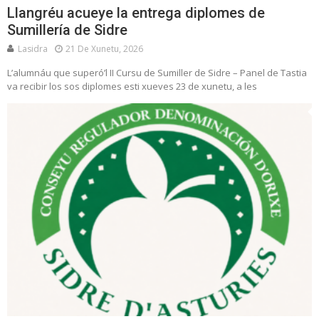
Llangréu acueye la entrega diplomes de
Sumillería de Sidre
Lasidra
21 De Xunetu, 2026
L’alumnáu que superó’l II Cursu de Sumiller de Sidre – Panel de Tastia
va recibir los sos diplomes esti xueves 23 de xunetu, a les