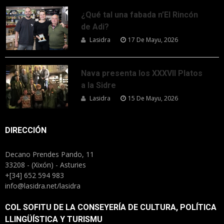
¿Qué tal una fabada n’El Rincón
de Adi?
Lasidra
17 De Mayu, 2026
Nava presenta los XXXVII Platos
a la Sidre
Lasidra
15 De Mayu, 2026
DIRECCIÓN
Decano Prendes Pando, 11
33208 - (Xixón) - Asturies
+[34] 652 594 983
info@lasidra.net/lasidra
COL SOFITU DE LA CONSEYERÍA DE CULTURA, POLÍTICA
LLINGÜÍSTICA Y TURISMU