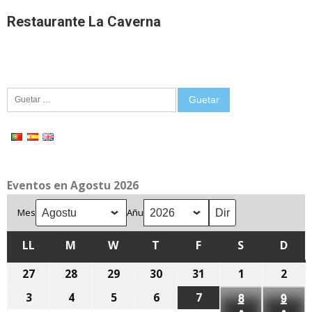
Restaurante La Caverna
Guetar:
Eventos en Agostu 2026
Mes
Añu
LL
LLUNES
M
MARTES
W
MIÉRCOLES
T
XUEVES
F
VIENRES
S
SÁBADU
D
DOM
27
27
28
28
29
29
30
30
31
31
1
1
2
2
de
de
de
de
de
d'agostu,
d'ag
3
3
4
4
5
5
6
6
7
7
8
8
9
9
xunetu,
xunetu,
xunetu,
xunetu,
xunetu,
2026
2026
●
●