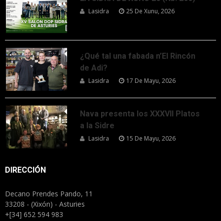
Lasidra
25 De Xunu, 2026
¿Qué tal una fabada n’El Rincón
de Adi?
Lasidra
17 De Mayu, 2026
Nava presenta los XXXVII Platos
a la Sidre
Lasidra
15 De Mayu, 2026
DIRECCIÓN
Decano Prendes Pando, 11
33208 - (Xixón) - Asturies
+[34] 652 594 983