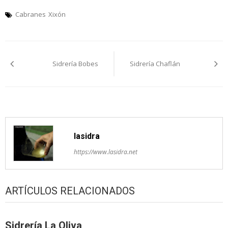
Cabranes
Xixón
Navegación
Sidrería Bobes
Sidrería Chaflán
pelos
artículos
lasidra
https://www.lasidra.net
ARTÍCULOS RELACIONADOS
Sidrería La Oliva