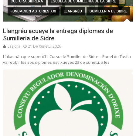
CULTURA SIDRERA
ESCUELA DE SUMILLERÍA DE LA SIDRE
FUNDACIÓN ASTURIES XXI
LLANGRÉU
SUMILLERÍA DE SIDRE
Llangréu acueye la entrega diplomes de
Sumillería de Sidre
Lasidra
21 De Xunetu, 2026
L’alumnáu que superó’l II Cursu de Sumiller de Sidre – Panel de Tastia
va recibir los sos diplomes esti xueves 23 de xunetu, a les