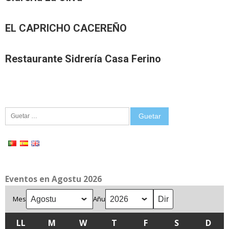
EL CAPRICHO CACEREÑO
Restaurante Sidrería Casa Ferino
Guetar:
Eventos en Agostu 2026
Mes
Añu
LL
LLUNES
M
MARTES
W
MIÉRCOLES
T
XUEVES
F
VIENRES
S
SÁBADU
D
DOM