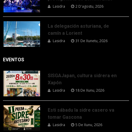
Lasidra
2 D'agostu, 2026
La delegación asturiana, de
camín a Lorient
Lasidra
31 De Xunetu, 2026
EVENTOS
SISGAJapan, cultura sidrera en
Xapón
Lasidra
18 De Xunu, 2026
Esti sábadu la sidre casero va
tomar Gascona
Lasidra
5 De Xunu, 2026