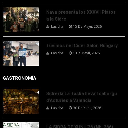
Nava presenta los XXXVII Platos
a la Sidre
Lasidra
15 De Mayu, 2026
Tuvimos nel Cider Salon Hungary
Lasidra
1 De Mayu, 2026
GASTRONOMÍA
Sidrería La Taska lleva’l saborgu
d’Asturies a Valencia
Lasidra
30 De Xunu, 2026
LA SIDRA DE XUNU’26 (Nb. 266)