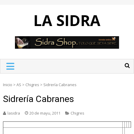
Skip
to
LA SIDRA
content
Inicio
>
AS
>
Chigres
>
Sidrería Cabranes
Sidrería Cabranes
lasidra
20 de mayu, 2011
Chigres