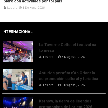
Sidre con actividaes per tol país
Lasidra
1 De Xunu, 2026
INTERNACIONAL
La Taverne Celte, el festival na
to mesa
Lasidra
5 D'agostu, 2026
Asturies perafita n’An Oriant la
so promoción cultural y turística
Lasidra
3 D'agostu, 2026
Kernow, la tierra de lleendes
protagonista de Lorient 2026