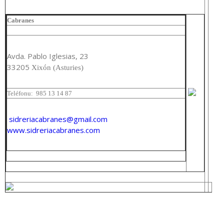
Cabranes
Avda. Pablo Iglesias, 23
33205
Xixón (Asturies)
Teléfonu:
985 13 14 87
sidreriacabranes@gmail.com
www.sidreriacabranes.com