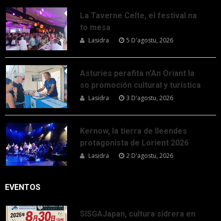
La Taverne Celte, el festival na
to mesa
Lasidra
5 D'agostu, 2026
Asturies perafita n’An Oriant la
so promoción cultural y turística
Lasidra
3 D'agostu, 2026
Kernow, la tierra de lleendes
protagonista de Lorient 2026
Lasidra
2 D'agostu, 2026
EVENTOS
SISGAJapan, cultura sidrera en