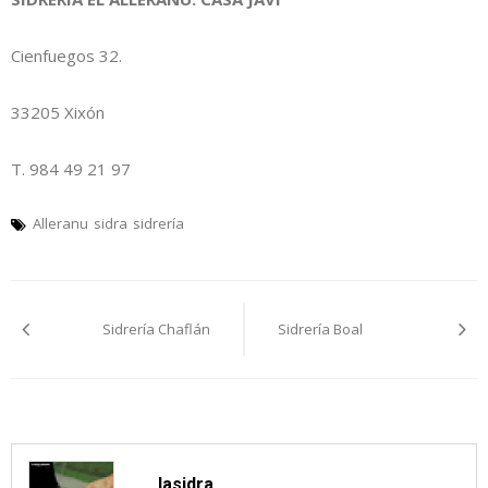
Cienfuegos 32.
33205 Xixón
T. 984 49 21 97
Alleranu
sidra
sidrería
Navegación
Sidrería Chaflán
Sidrería Boal
pelos
artículos
lasidra