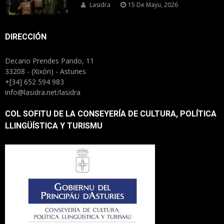
Lasidra
15 De Mayu, 2026
DIRECCIÓN
Decano Prendes Pando, 11
33208 - (Xixón) - Asturies
+[34] 652 594 983
info@lasidra.net/lasidra
COL SOFITU DE LA CONSEYERÍA DE CULTURA, POLÍTICA
LLINGÜÍSTICA Y TURISMU