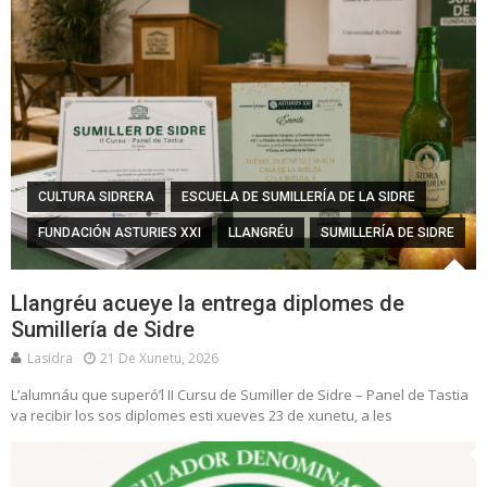
CULTURA SIDRERA
ESCUELA DE SUMILLERÍA DE LA SIDRE
FUNDACIÓN ASTURIES XXI
LLANGRÉU
SUMILLERÍA DE SIDRE
Llangréu acueye la entrega diplomes de
Sumillería de Sidre
Lasidra
21 De Xunetu, 2026
L’alumnáu que superó’l II Cursu de Sumiller de Sidre – Panel de Tastia
va recibir los sos diplomes esti xueves 23 de xunetu, a les