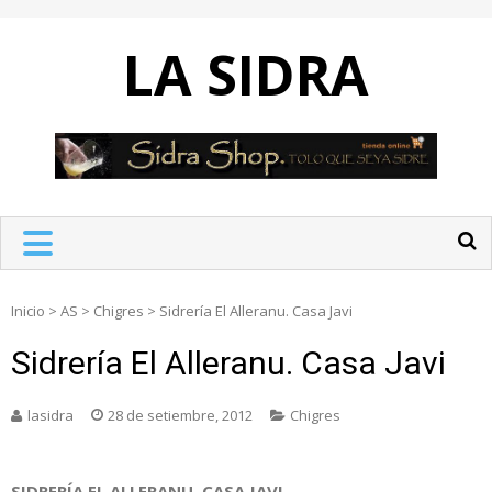
Skip
to
LA SIDRA
content
Inicio
>
AS
>
Chigres
>
Sidrería El Alleranu. Casa Javi
Sidrería El Alleranu. Casa Javi
lasidra
28 de setiembre, 2012
Chigres
SIDRERÍA EL ALLERANU. CASA JAVI