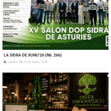
LA SIDRA DE XUNU’26 (Nb. 266)
Lasidra
25 De Xunu, 2026