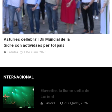
Asturies cellebra’l Díi Mundial de la
Sidre con actividaes per tol país
Lasidra
1 De Xunu, 2026
INTERNACIONAL
Eluveitie: la llume celta de
Lorient
Lasidra
7 D'agostu, 2026