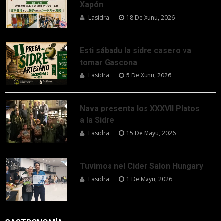
Xapón
Lasidra
18 De Xunu, 2026
Esti sábadu la sidre casero va
tomar Gascona
Lasidra
5 De Xunu, 2026
Nava presenta los XXXVII Platos
a la Sidre
Lasidra
15 De Mayu, 2026
Tuvimos nel Cider Salon Hungary
Lasidra
1 De Mayu, 2026