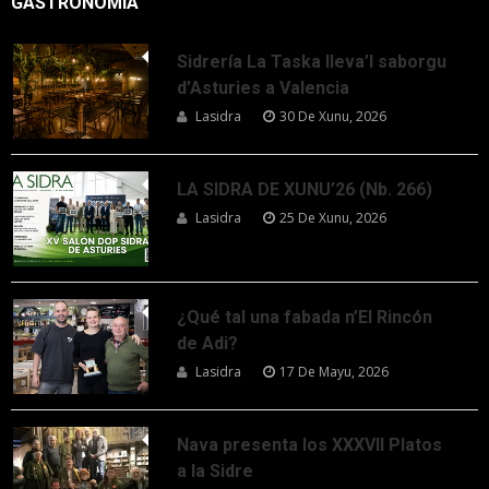
GASTRONOMÍA
Sidrería La Taska lleva’l saborgu
d’Asturies a Valencia
Lasidra
30 De Xunu, 2026
LA SIDRA DE XUNU’26 (Nb. 266)
Lasidra
25 De Xunu, 2026
¿Qué tal una fabada n’El Rincón
de Adi?
Lasidra
17 De Mayu, 2026
Nava presenta los XXXVII Platos
a la Sidre