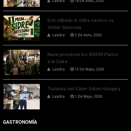
Lasidra
18 De Xunu, 2026
Esti sábadu la sidre casero va
tomar Gascona
Lasidra
5 De Xunu, 2026
Nava presenta los XXXVII Platos
a la Sidre
Lasidra
15 De Mayu, 2026
Tuvimos nel Cider Salon Hungary
Lasidra
1 De Mayu, 2026
GASTRONOMÍA