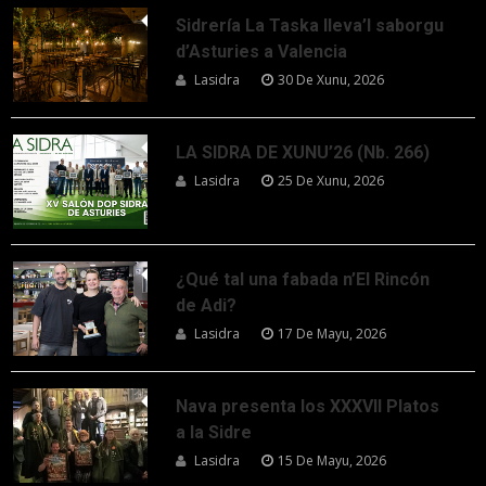
Sidrería La Taska lleva’l saborgu
d’Asturies a Valencia
Lasidra
30 De Xunu, 2026
LA SIDRA DE XUNU’26 (Nb. 266)
Lasidra
25 De Xunu, 2026
¿Qué tal una fabada n’El Rincón
de Adi?
Lasidra
17 De Mayu, 2026
Nava presenta los XXXVII Platos
a la Sidre
Lasidra
15 De Mayu, 2026