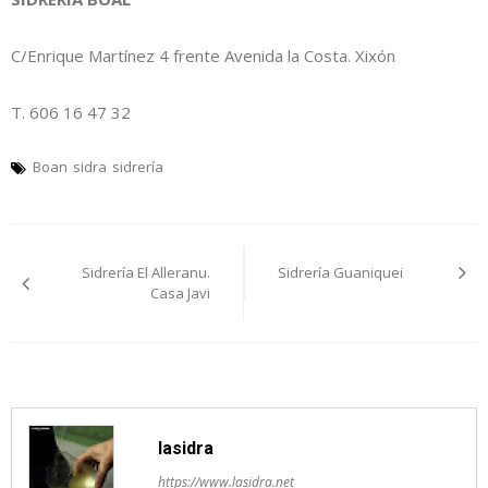
C/Enrique Martínez 4 frente Avenida la Costa. Xixón
T. 606 16 47 32
Boan
sidra
sidrería
Navegación
Sidrería El Alleranu.
Sidrería Guaniquei
pelos
Casa Javi
artículos
lasidra
https://www.lasidra.net