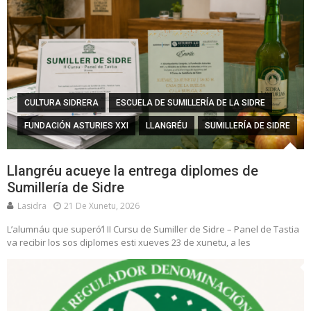
CULTURA SIDRERA
ESCUELA DE SUMILLERÍA DE LA SIDRE
FUNDACIÓN ASTURIES XXI
LLANGRÉU
SUMILLERÍA DE SIDRE
Llangréu acueye la entrega diplomes de
Sumillería de Sidre
Lasidra
21 De Xunetu, 2026
L’alumnáu que superó’l II Cursu de Sumiller de Sidre – Panel de Tastia
va recibir los sos diplomes esti xueves 23 de xunetu, a les