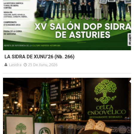
LA SIDRA DE XUNU’26 (Nb. 266)
Lasidra
25 De Xunu, 2026