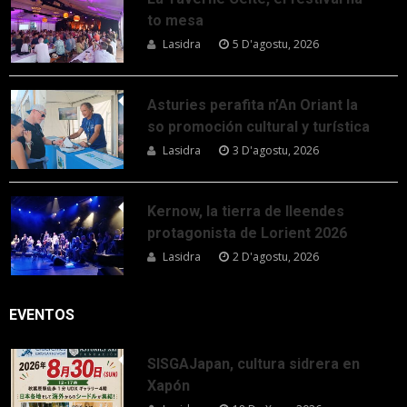
to mesa
Lasidra
5 D'agostu, 2026
Asturies perafita n’An Oriant la
so promoción cultural y turística
Lasidra
3 D'agostu, 2026
Kernow, la tierra de lleendes
protagonista de Lorient 2026
Lasidra
2 D'agostu, 2026
EVENTOS
SISGAJapan, cultura sidrera en
Xapón