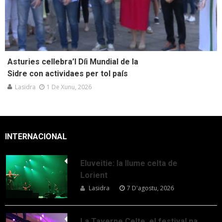
Asturies cellebra’l Díi Mundial de la
Sidre con actividaes per tol país
Lasidra
1 De Xunu, 2026
INTERNACIONAL
Eluveitie: la llume celta de
Lorient
Lasidra
7 D'agostu, 2026
La Taverne Celte, el festival na