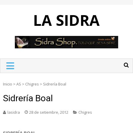
Skip
to
LA SIDRA
content
Inicio
>
AS
>
Chigres
>
Sidrería Boal
Sidrería Boal
lasidra
28 de setiembre, 2012
Chigres
SIDRERÍA BOAL