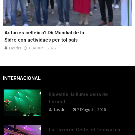
Asturies cellebra’l Díi Mundial de la
Sidre con actividaes per tol país
Lasidra
1 De Xunu, 2026
INTERNACIONAL
Eluveitie: la llume celta de
Lorient
Lasidra
7 D'agostu, 2026
La Taverne Celte, el festival na