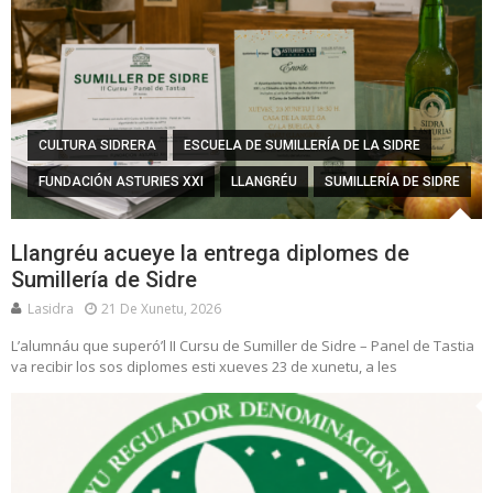
CULTURA SIDRERA
ESCUELA DE SUMILLERÍA DE LA SIDRE
FUNDACIÓN ASTURIES XXI
LLANGRÉU
SUMILLERÍA DE SIDRE
Llangréu acueye la entrega diplomes de
Sumillería de Sidre
Lasidra
21 De Xunetu, 2026
L’alumnáu que superó’l II Cursu de Sumiller de Sidre – Panel de Tastia
va recibir los sos diplomes esti xueves 23 de xunetu, a les