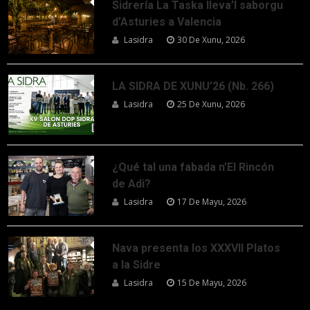
Sidrería La Taska lleva’l saborgu
d’Asturies a Valencia
Lasidra
30 De Xunu, 2026
LA SIDRA DE XUNU’26 (Nb. 266)
Lasidra
25 De Xunu, 2026
¿Qué tal una fabada n’El Rincón
de Adi?
Lasidra
17 De Mayu, 2026
Nava presenta los XXXVII Platos
a la Sidre
Lasidra
15 De Mayu, 2026