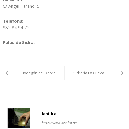
C/ Angel Tárano, 5
Teléfonu:
985 84 94 75.
Palos de Sidra:
Navegación
Bodegón del Dobra
Sidrería La Cueva
pelos
artículos
lasidra
https://www.lasidra.net