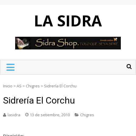
Skip
to
LA SIDRA
content
Inicio
>
AS
>
Chigres
>
Sidrería El Corchu
Sidrería El Corchu
lasidra
13 de setiembre, 2010
Chigres
Direición: