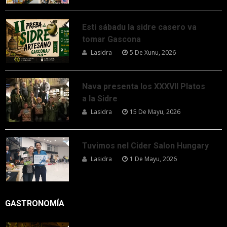
Esti sábadu la sidre casero va
tomar Gascona
Lasidra
5 De Xunu, 2026
Nava presenta los XXXVII Platos
a la Sidre
Lasidra
15 De Mayu, 2026
Tuvimos nel Cider Salon Hungary
Lasidra
1 De Mayu, 2026
GASTRONOMÍA