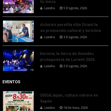
to mesa
Lasidra
5 D'agostu, 2026
Asturies perafita n’An Oriant la
so promoción cultural y turística
Lasidra
3 D'agostu, 2026
Kernow, la tierra de lleendes
protagonista de Lorient 2026
Lasidra
2 D'agostu, 2026
EVENTOS
SISGAJapan, cultura sidrera en
Xapón
Lasidra
18 De Xunu, 2026