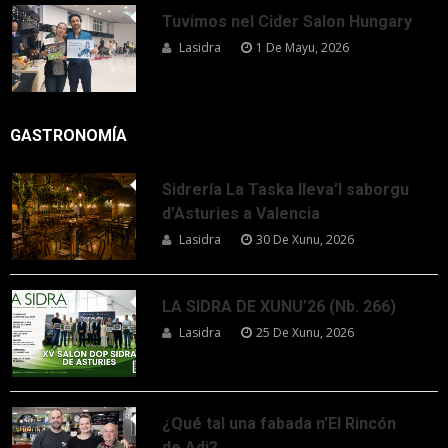
Tuvimos nel Cider Salon Hungary
Lasidra
1 De Mayu, 2026
GASTRONOMÍA
Sidrería La Taska lleva’l saborgu
d’Asturies a Valencia
Lasidra
30 De Xunu, 2026
LA SIDRA DE XUNU’26 (Nb. 266)
Lasidra
25 De Xunu, 2026
¿Qué tal una fabada n’El Rincón
de Adi?