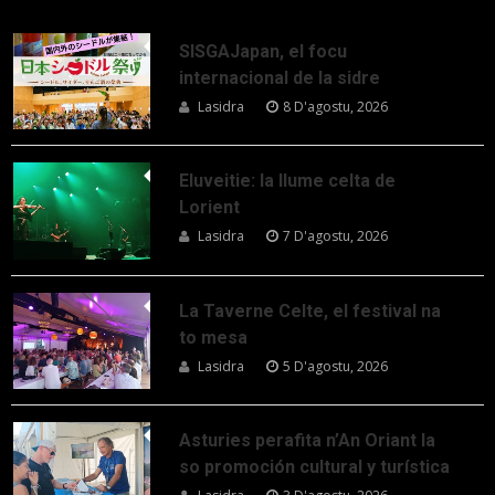
SISGAJapan, el focu
internacional de la sidre
Lasidra
8 D'agostu, 2026
Eluveitie: la llume celta de
Lorient
Lasidra
7 D'agostu, 2026
La Taverne Celte, el festival na
to mesa
Lasidra
5 D'agostu, 2026
Asturies perafita n’An Oriant la
so promoción cultural y turística