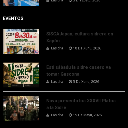
Lasidra
3 D'agostu, 2026
EVENTOS
SISGAJapan, cultura sidrera en
Xapón
Lasidra
18 De Xunu, 2026
Esti sábadu la sidre casero va
tomar Gascona
Lasidra
5 De Xunu, 2026
Nava presenta los XXXVII Platos
a la Sidre
Lasidra
15 De Mayu, 2026