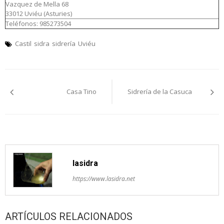
Vazquez de Mella 68
33012 Uviéu (Asturies)
Teléfonos: 985273504
Castil
sidra
sidrería
Uviéu
Navegación
Casa Tino
Sidrería de la Casuca
pelos
artículos
lasidra
https://www.lasidra.net
ARTÍCULOS RELACIONADOS