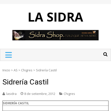
Skip
to
LA SIDRA
content
Inicio
>
AS
>
Chigres
>
Sidrería Castil
Sidrería Castil
lasidra
8 de setiembre, 2012
Chigres
SIDRERÍA CASTIL