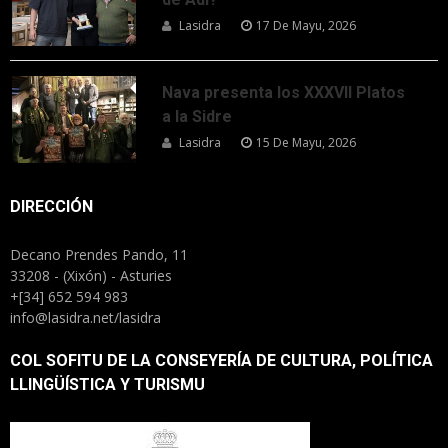
Lasidra
17 De Mayu, 2026
Nava presenta los XXXVII Platos
a la Sidre
Lasidra
15 De Mayu, 2026
DIRECCIÓN
Decano Prendes Pando, 11
33208 - (Xixón) - Asturies
+[34] 652 594 983
info@lasidra.net/lasidra
COL SOFITU DE LA CONSEYERÍA DE CULTURA, POLÍTICA
LLINGÜÍSTICA Y TURISMU