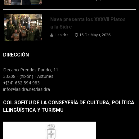
Nava presenta los XXXVII Platos
a la Sidre
Lasidra
15 De Mayu, 2026
DIRECCIÓN
Decano Prendes Pando, 11
33208 - (Xixón) - Asturies
+[34] 652 594 983
info@lasidra.net/lasidra
COL SOFITU DE LA CONSEYERÍA DE CULTURA, POLÍTICA
LLINGÜÍSTICA Y TURISMU