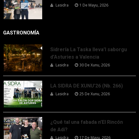
Lasidra
1 De Mayu, 2026
GASTRONOMÍA
Sidrería La Taska lleva’l saborgu
d’Asturies a Valencia
Lasidra
30 De Xunu, 2026
LA SIDRA DE XUNU’26 (Nb. 266)
Lasidra
25 De Xunu, 2026
¿Qué tal una fabada n’El Rincón
de Adi?
Lasidra
17 De Mayu, 2026