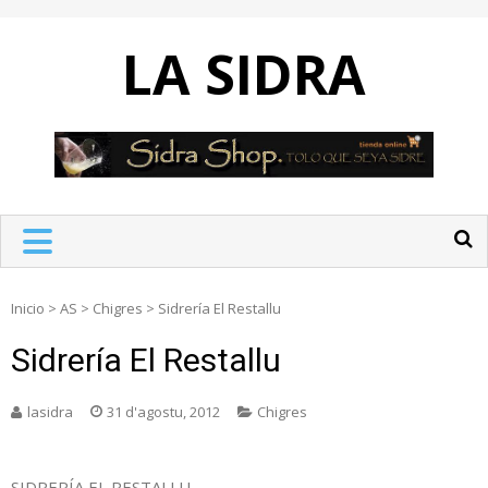
Skip
to
LA SIDRA
content
Inicio
>
AS
>
Chigres
>
Sidrería El Restallu
Sidrería El Restallu
lasidra
31 d'agostu, 2012
Chigres
SIDRERÍA EL RESTALLU.