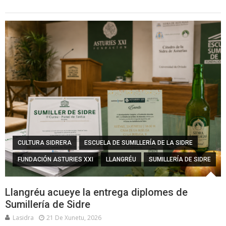
CULTURA SIDRERA
ESCUELA DE SUMILLERÍA DE LA SIDRE
FUNDACIÓN ASTURIES XXI
LLANGRÉU
SUMILLERÍA DE SIDRE
Llangréu acueye la entrega diplomes de
Sumillería de Sidre
Lasidra
21 De Xunetu, 2026