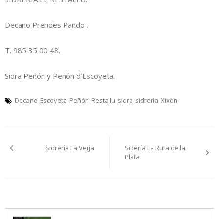
Decano Prendes Pando .
T. 985 35 00 48.
Sidra Peñón y Peñón d’Escoyeta.
Decano
Escoyeta
Peñón
Restallu
sidra
sidrería
Xixón
Navegación
Sidrería La Verja
Sidería La Ruta de la
pelos
Plata
artículos