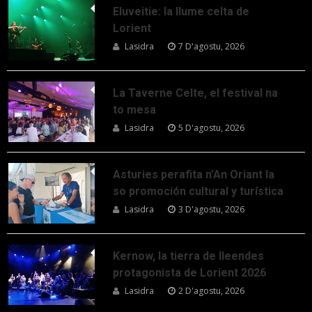
Eluveitie: la llume celta de
Lorient
Lasidra
7 D'agostu, 2026
La Taverne Celte, el festival na
to mesa
Lasidra
5 D'agostu, 2026
Asturies perafita n’An Oriant la
so promoción cultural y turística
Lasidra
3 D'agostu, 2026
Kernow, la tierra de lleendes
protagonista de Lorient 2026
Lasidra
2 D'agostu, 2026