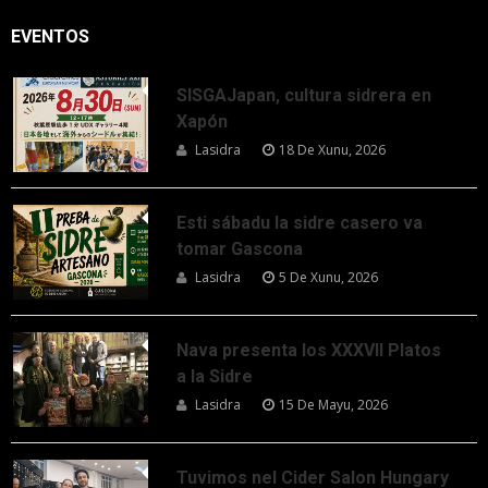
EVENTOS
SISGAJapan, cultura sidrera en
Xapón
Lasidra
18 De Xunu, 2026
Esti sábadu la sidre casero va
tomar Gascona
Lasidra
5 De Xunu, 2026
Nava presenta los XXXVII Platos
a la Sidre
Lasidra
15 De Mayu, 2026
Tuvimos nel Cider Salon Hungary