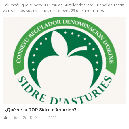
L’alumnáu que superó’l II Cursu de Sumiller de Sidre – Panel de Tastia
va recibir los sos diplomes esti xueves 23 de xunetu, a les
¿Qué ye la DOP Sidre d’Asturies?
Lasidra
1 De Xunetu, 2026