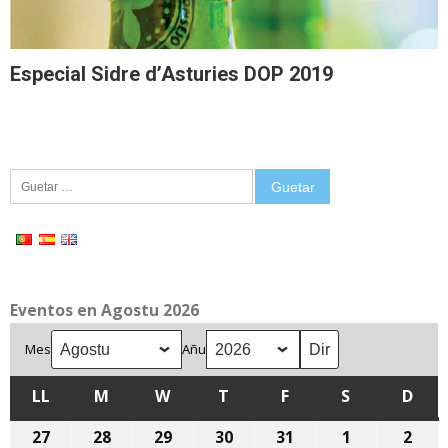
Especial Sidre d’Asturies DOP 2019
Guetar:
Eventos en Agostu 2026
Mes
Añu
LL
LLUNES
M
MARTES
W
MIÉRCOLES
T
XUEVES
F
VIENRES
S
SÁBADU
D
DOM
27
27
28
28
29
29
30
30
31
31
1
1
2
2