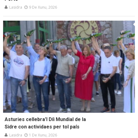
Lasidra
9 De Xunu, 2026
Asturies cellebra’l Díi Mundial de la
Sidre con actividaes per tol país
Lasidra
1 De Xunu, 2026