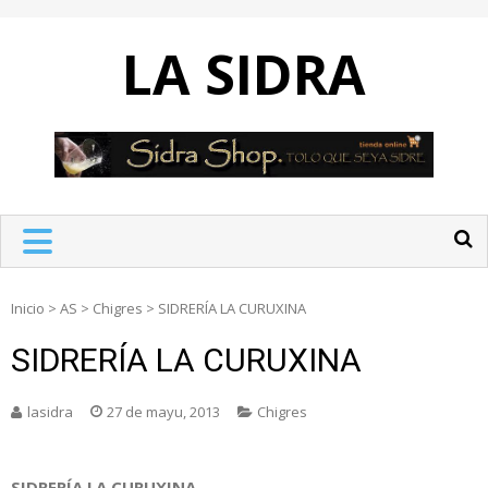
Skip
to
LA SIDRA
content
Inicio
>
AS
>
Chigres
>
SIDRERÍA LA CURUXINA
SIDRERÍA LA CURUXINA
lasidra
27 de mayu, 2013
Chigres
SIDRERÍA LA CURUXINA.