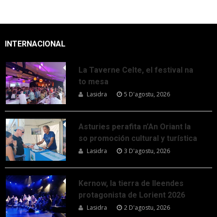
INTERNACIONAL
La Taverne Celte, el festival na
to mesa
Lasidra
5 D'agostu, 2026
Asturies perafita n’An Oriant la
so promoción cultural y turística
Lasidra
3 D'agostu, 2026
Kernow, la tierra de lleendes
protagonista de Lorient 2026
Lasidra
2 D'agostu, 2026