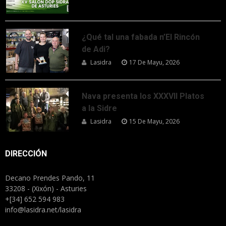
¿Qué tal una fabada n’El Rincón
de Adi?
Lasidra
17 De Mayu, 2026
Nava presenta los XXXVII Platos
a la Sidre
Lasidra
15 De Mayu, 2026
DIRECCIÓN
Decano Prendes Pando, 11
33208 - (Xixón) - Asturies
+[34] 652 594 983
info@lasidra.net/lasidra