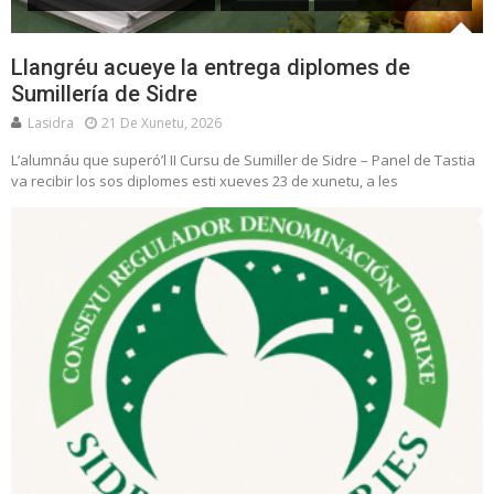
Llangréu acueye la entrega diplomes de
Sumillería de Sidre
Lasidra
21 De Xunetu, 2026
L’alumnáu que superó’l II Cursu de Sumiller de Sidre – Panel de Tastia
va recibir los sos diplomes esti xueves 23 de xunetu, a les