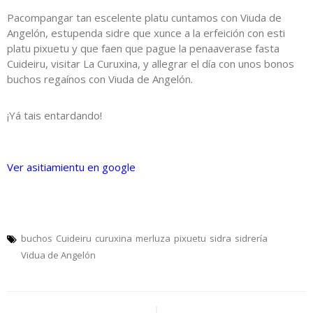
Pacompangar tan escelente platu cuntamos con Viuda de
Angelón, estupenda sidre que xunce a la erfeición con esti
platu pixuetu y que faen que pague la penaaverase fasta
Cuideiru, visitar La Curuxina, y allegrar el día con unos bonos
buchos regaínos con Viuda de Angelón.
¡Yá tais entardando!
Ver asitiamientu en google
buchos
Cuideiru
curuxina
merluza
pixuetu
sidra
sidrería
Vidua de Angelón
Navegación