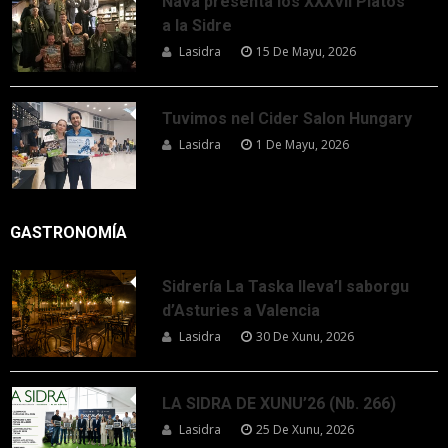
Nava presenta los XXXVII Platos
a la Sidre
Lasidra
15 De Mayu, 2026
Tuvimos nel Cider Salon Hungary
Lasidra
1 De Mayu, 2026
GASTRONOMÍA
Sidrería La Taska lleva’l saborgu
d’Asturies a Valencia
Lasidra
30 De Xunu, 2026
LA SIDRA DE XUNU’26 (Nb. 266)
Lasidra
25 De Xunu, 2026