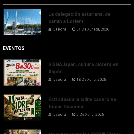
La delegación asturiana, de
camín a Lorient
Lasidra
31 De Xunetu, 2026
EVENTOS
SISGAJapan, cultura sidrera en
Xapón
Lasidra
18 De Xunu, 2026
Esti sábadu la sidre casero va
tomar Gascona
Lasidra
5 De Xunu, 2026