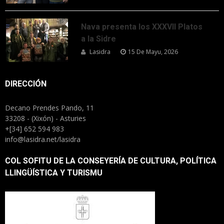
Nava presenta los XXXVII Platos
a la Sidre
Lasidra
15 De Mayu, 2026
DIRECCIÓN
Decano Prendes Pando, 11
33208 - (Xixón) - Asturies
+[34] 652 594 983
info@lasidra.net/lasidra
COL SOFITU DE LA CONSEYERÍA DE CULTURA, POLÍTICA
LLINGÜÍSTICA Y TURISMU