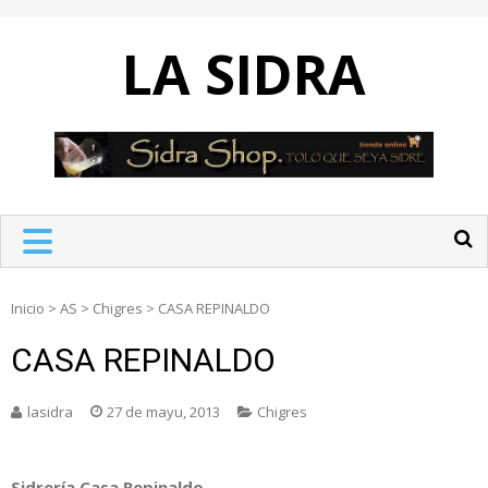
Skip
to
LA SIDRA
content
Inicio
>
AS
>
Chigres
>
CASA REPINALDO
CASA REPINALDO
lasidra
27 de mayu, 2013
Chigres
Sidrería Casa Repinaldo