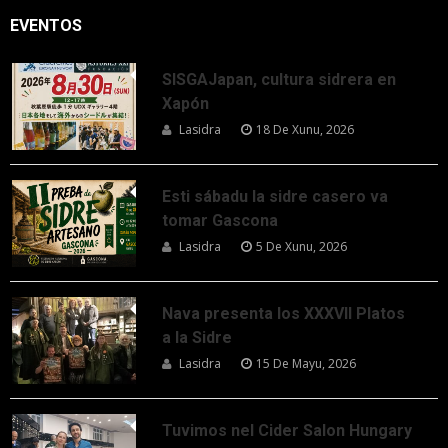
EVENTOS
SISGAJapan, cultura sidrera en
Xapón
Lasidra
18 De Xunu, 2026
Esti sábadu la sidre casero va
tomar Gascona
Lasidra
5 De Xunu, 2026
Nava presenta los XXXVII Platos
a la Sidre
Lasidra
15 De Mayu, 2026
Tuvimos nel Cider Salon Hungary