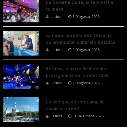
La Taverne Celte, el festival na
to mesa
Lasidra
5 D'agostu, 2026
Asturies perafita n’An Oriant la
so promoción cultural y turística
Lasidra
3 D'agostu, 2026
Kernow, la tierra de lleendes
protagonista de Lorient 2026
Lasidra
2 D'agostu, 2026
La delegación asturiana, de
camín a Lorient
Lasidra
31 De Xunetu, 2026