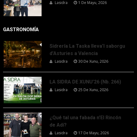
Lasidra
1 De Mayu, 2026
GASTRONOMÍA
Sidrería La Taska lleva’l saborgu
d’Asturies a Valencia
Lasidra
30 De Xunu, 2026
LA SIDRA DE XUNU’26 (Nb. 266)
Lasidra
25 De Xunu, 2026
¿Qué tal una fabada n’El Rincón
de Adi?
Lasidra
17 De Mayu, 2026