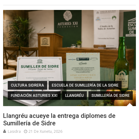
CULTURA SIDRERA
ESCUELA DE SUMILLERÍA DE LA SIDRE
FUNDACIÓN ASTURIES XXI
LLANGRÉU
SUMILLERÍA DE SIDRE
Llangréu acueye la entrega diplomes de
Sumillería de Sidre
Lasidra
21 De Xunetu, 2026