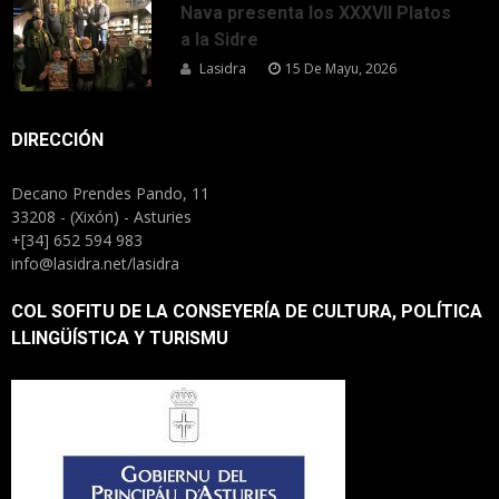
Nava presenta los XXXVII Platos
a la Sidre
Lasidra
15 De Mayu, 2026
DIRECCIÓN
Decano Prendes Pando, 11
33208 - (Xixón) - Asturies
+[34] 652 594 983
info@lasidra.net/lasidra
COL SOFITU DE LA CONSEYERÍA DE CULTURA, POLÍTICA
LLINGÜÍSTICA Y TURISMU