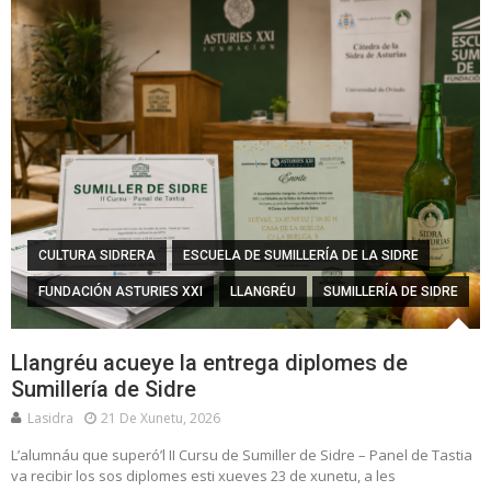
CULTURA SIDRERA
ESCUELA DE SUMILLERÍA DE LA SIDRE
FUNDACIÓN ASTURIES XXI
LLANGRÉU
SUMILLERÍA DE SIDRE
Llangréu acueye la entrega diplomes de
Sumillería de Sidre
Lasidra
21 De Xunetu, 2026
L’alumnáu que superó’l II Cursu de Sumiller de Sidre – Panel de Tastia
va recibir los sos diplomes esti xueves 23 de xunetu, a les