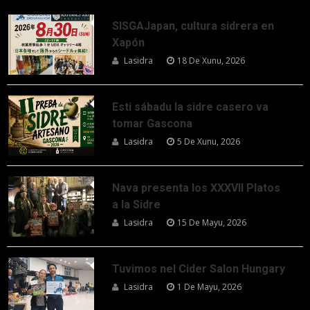
SISGAJapan, cultura sidrera en
Xapón
Lasidra
18 De Xunu, 2026
Esti sábadu la sidre casero va
tomar Gascona
Lasidra
5 De Xunu, 2026
Nava presenta los XXXVII Platos
a la Sidre
Lasidra
15 De Mayu, 2026
Tuvimos nel Cider Salon Hungary
Lasidra
1 De Mayu, 2026