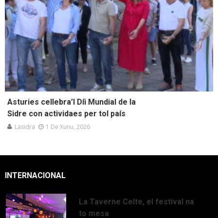
Asturies cellebra’l Díi Mundial de la
Sidre con actividaes per tol país
Lasidra
1 De Xunu, 2026
INTERNACIONAL
La Taverne Celte, el festival na
to mesa