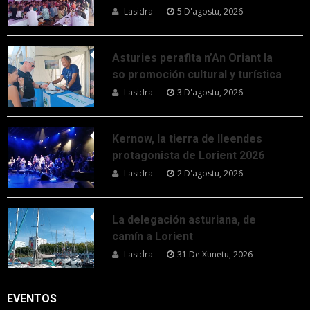
Lasidra
5 D'agostu, 2026
Asturies perafita n’An Oriant la
so promoción cultural y turística
Lasidra
3 D'agostu, 2026
Kernow, la tierra de lleendes
protagonista de Lorient 2026
Lasidra
2 D'agostu, 2026
La delegación asturiana, de
camín a Lorient
Lasidra
31 De Xunetu, 2026
EVENTOS