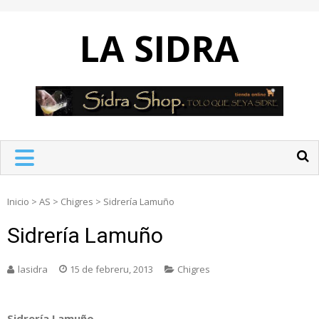
Skip
to
LA SIDRA
content
Inicio
>
AS
>
Chigres
>
Sidrería Lamuño
Sidrería Lamuño
lasidra
15 de febreru, 2013
Chigres
Sidrería Lamuño