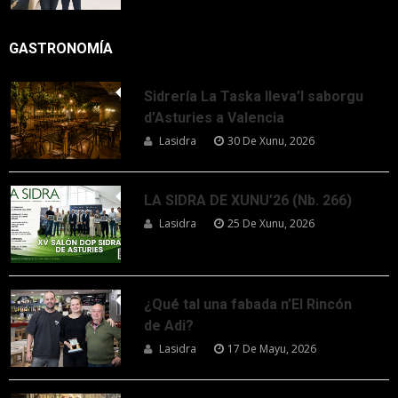
GASTRONOMÍA
Sidrería La Taska lleva’l saborgu
d’Asturies a Valencia
Lasidra
30 De Xunu, 2026
LA SIDRA DE XUNU’26 (Nb. 266)
Lasidra
25 De Xunu, 2026
¿Qué tal una fabada n’El Rincón
de Adi?
Lasidra
17 De Mayu, 2026