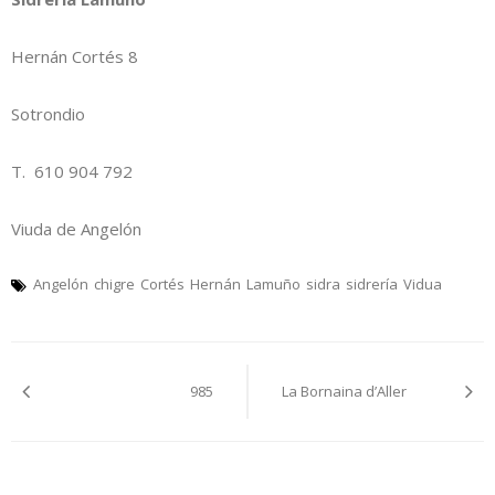
Hernán Cortés 8
Sotrondio
T. 610 904 792
Viuda de Angelón
Angelón
chigre
Cortés
Hernán
Lamuño
sidra
sidrería
Vidua
Navegación
985
La Bornaina d’Aller
pelos
artículos