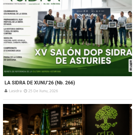
LA SIDRA DE XUNU’26 (Nb. 266)
Lasidra
25 De Xunu, 2026