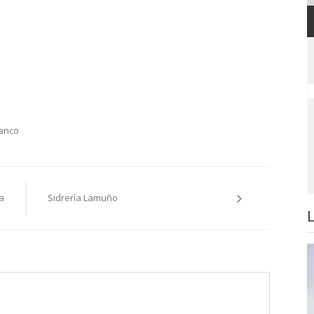
banco
a
Sidrería Lamuño