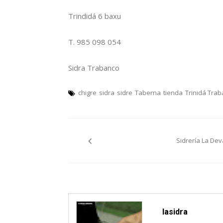
Trindidá 6 baxu
T. 985 098 054
Sidra Trabanco
chigre
sidra
sidre
Taberna
tienda
Trinidá Tra
Navegación
Sidrería La Dev
pelos
artículos
lasidra