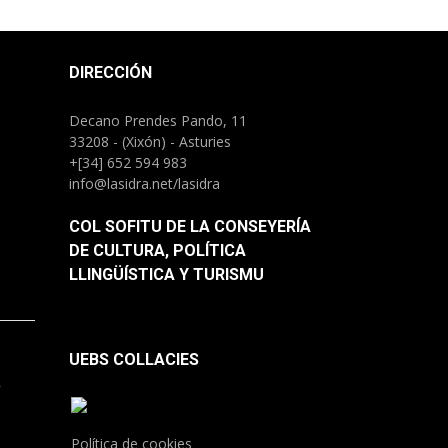
DIRECCIÓN
Decano Prendes Pando, 11
33208 - (Xixón) - Asturies
+[34] 652 594 983
info@lasidra.net/lasidra
COL SOFITU DE LA CONSEYERÍA
DE CULTURA, POLÍTICA
LLINGÜÍSTICA Y TURISMU
UEBS COLLACIES
.
Política de cookies