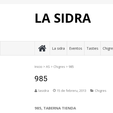
Skip
to
content
LA SIDRA
La sidra
Eventos
Tasties
Chigr
Inicio
>
AS
>
Chigres
>
985
985
lasidra
15 de febreru, 2013
Chigres
985, TABERNA TIENDA