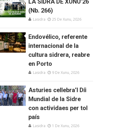
LA SIDRA DE XUNU’26
(Nb. 266)
Lasidra
25 De Xunu, 2026
Endovélico, referente
internacional de la
cultura sidrera, reabre
en Porto
Lasidra
9 De Xunu, 2026
Asturies cellebra’l Díi
Mundial de la Sidre
con actividaes per tol
país
Lasidra
1 De Xunu, 2026