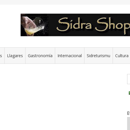
es
Llagares
Gastronomía
Internacional
Sidreturismu
Cultura 
G
E