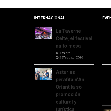
INTERNACIONAL
EVE
La Taverne
Celte, el festival
na to mesa
Lasidra
5 D'agostu, 2026
Asturies
perafita n’An
Oriant la so
promoción
cultural y
turística