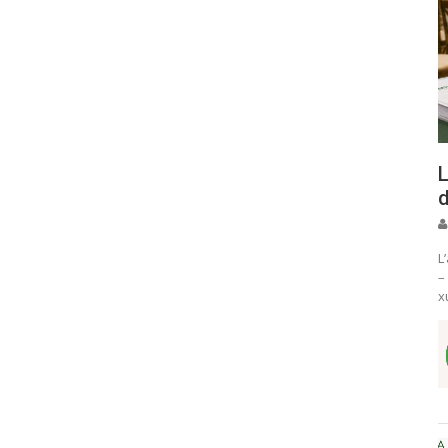
L
d
L
–
x