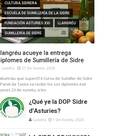
CULTURA SIDRERA
ESCUELA DE SUMILLERÍA DE LA SIDRE
FUNDACIÓN ASTURIES XXI
LLANGRÉU
SUMILLERÍA DE SIDRE
langréu acueye la entrega
iplomes de Sumillería de Sidre
Lasidra
21 De Xunetu, 2026
’alumnáu que superó’l II Cursu de Sumiller de Sidre
 Panel de Tastia va recibir los sos diplomes esti
ueves 23 de xunetu, a les
¿Qué ye la DOP Sidre
d’Asturies?
Lasidra
1 De Xunetu, 2026