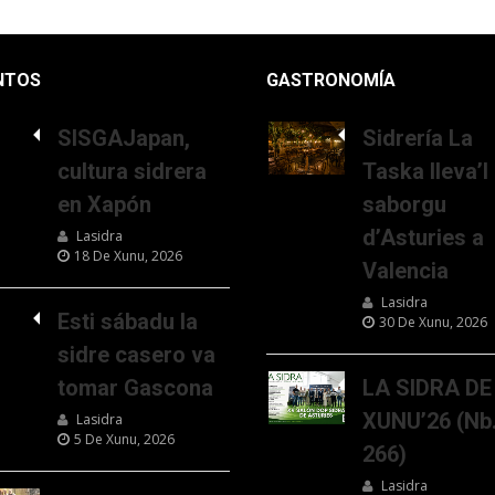
NTOS
GASTRONOMÍA
SISGAJapan,
Sidrería La
cultura sidrera
Taska lleva’l
en Xapón
saborgu
d’Asturies a
Lasidra
18 De Xunu, 2026
Valencia
Lasidra
Esti sábadu la
30 De Xunu, 2026
sidre casero va
tomar Gascona
LA SIDRA DE
XUNU’26 (Nb
Lasidra
5 De Xunu, 2026
266)
Lasidra