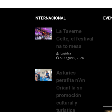
INTERNACIONAL
EVE
La Taverne
Celte, el festival
na to mesa
Lasidra
5 D'agostu, 2026
Asturies
perafita n’An
Oriant la so
promoción
cultural y
turística