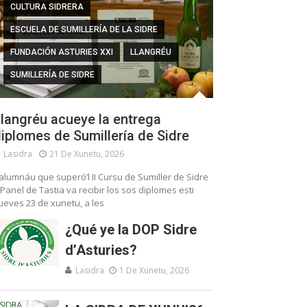
CULTURA SIDRERA
ESCUELA DE SUMILLERÍA DE LA SIDRE
FUNDACIÓN ASTURIES XXI
LLANGRÉU
SUMILLERÍA DE SIDRE
langréu acueye la entrega
iplomes de Sumillería de Sidre
Lasidra
21 De Xunetu, 2026
’alumnáu que superó’l II Cursu de Sumiller de Sidre
 Panel de Tastia va recibir los sos diplomes esti
ueves 23 de xunetu, a les
¿Qué ye la DOP Sidre
d’Asturies?
Lasidra
1 De Xunetu, 2026