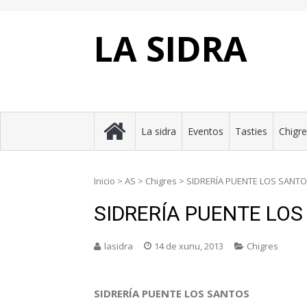
Skip
to
content
LA SIDRA
La sidra
Eventos
Tasties
Chigr
Inicio
>
AS
>
Chigres
>
SIDRERÍA PUENTE LOS SANT
SIDRERÍA PUENTE LO
lasidra
14 de xunu, 2013
Chigres
SIDRERÍA PUENTE LOS SANTOS