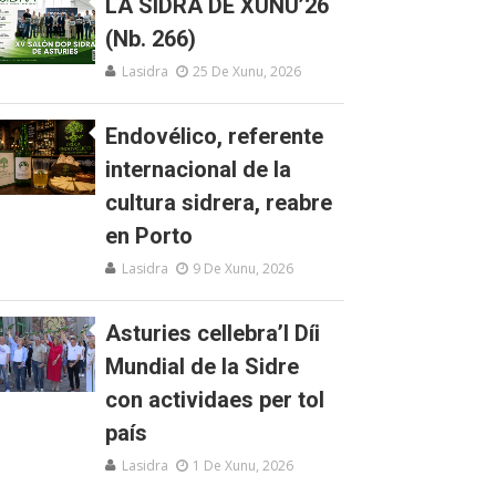
LA SIDRA DE XUNU’26
(Nb. 266)
Lasidra
25 De Xunu, 2026
Endovélico, referente
internacional de la
cultura sidrera, reabre
en Porto
Lasidra
9 De Xunu, 2026
Asturies cellebra’l Díi
Mundial de la Sidre
con actividaes per tol
país
Lasidra
1 De Xunu, 2026