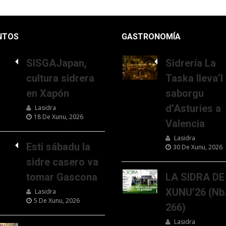
NTOS
GASTRONOMÍA
SISGAJapan,
Sidrería La
cultura sidrera
Taska lleva’l
en Xapón
saborgu
d’Asturies a
Lasidra
18 De Xunu, 2026
Valencia
Lasidra
Esti sábadu la
30 De Xunu, 2026
sidre casero va
tomar Gascona
LA SIDRA DE
XUNU’26 (Nb
Lasidra
5 De Xunu, 2026
266)
Lasidra