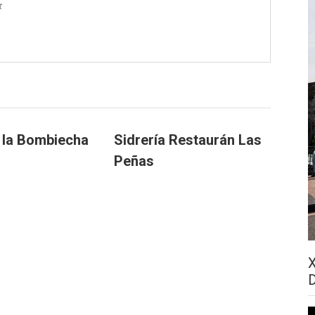
t
a la Bombiecha
Sidrería Restaurán Las
Peñas