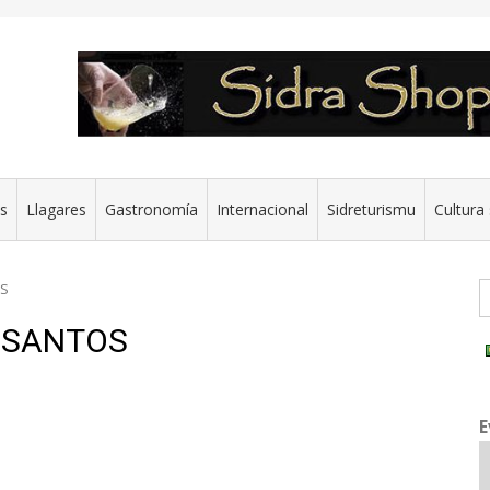
es
Llagares
Gastronomía
Internacional
Sidreturismu
Cultura 
G
OS
S SANTOS
E