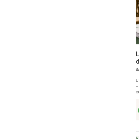
L
d
L
–
x