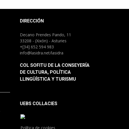
DIRECCIÓN
Decano Prendes Pando, 11
33208 - (Xixón) - Asturies
+[34] 652 594 983
info@lasidra.net/lasidra
COL SOFITU DE LA CONSEYERÍA
DE CULTURA, POLÍTICA
LLINGÜÍSTICA Y TURISMU
UEBS COLLACIES
.
Política de cookies