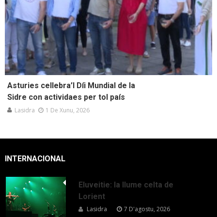
Asturies cellebra’l Díi Mundial de la
Sidre con actividaes per tol país
Lasidra
1 De Xunu, 2026
INTERNACIONAL
Eluveitie: la llume celta de
Lorient
Lasidra
7 D'agostu, 2026