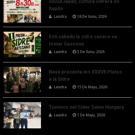
SISGAJapan, cultura sidrera en
Xapón
Lasidra
18 De Xunu, 2026
Esti sábadu la sidre casero va
tomar Gascona
Lasidra
5 De Xunu, 2026
Nava presenta los XXXVII Platos
a la Sidre
Lasidra
15 De Mayu, 2026
Tuvimos nel Cider Salon Hungary
Lasidra
1 De Mayu, 2026