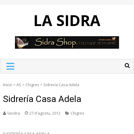
Skip
to
LA SIDRA
content
Inicio
>
AS
>
Chigres
>
Sidrería Casa Adela
Sidrería Casa Adela
lasidra
27 d'agostu, 2012
Chigres
SIDRERÍA CASA ADELA.