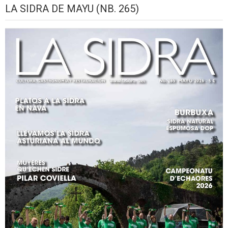
LA SIDRA DE MAYU (NB. 265)
2026
setiembre,
setiembre,
setiembre,
setiembre,
setiembre,
seti
2026
2026
2026
2026
2026
2026