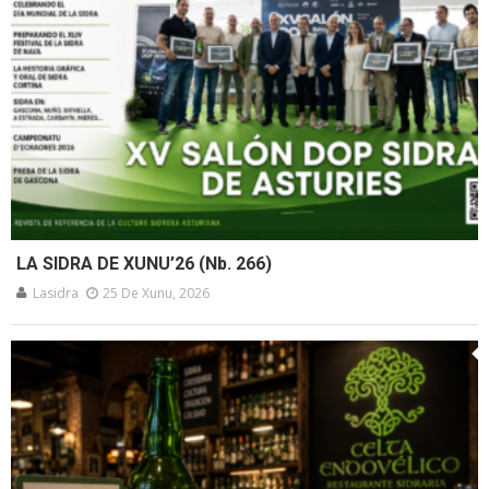
LA SIDRA DE XUNU’26 (Nb. 266)
Lasidra
25 De Xunu, 2026