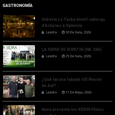
GASTRONOMÍA
Sidrería La Taska lleva’l saborgu
d’Asturies a Valencia
Lasidra
30 De Xunu, 2026
LA SIDRA DE XUNU’26 (Nb. 266)
Lasidra
25 De Xunu, 2026
¿Qué tal una fabada n’El Rincón
de Adi?
Lasidra
17 De Mayu, 2026
Nava presenta los XXXVII Platos