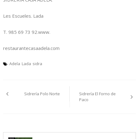
Les Escueles. Lada
T. 985 69 73 92.www.
restaurantecasaadela.com
Adela
Lada
sidra
Navegación
Sidrería Polo Norte
Sidrería El Forno de
pelos
Paco
artículos