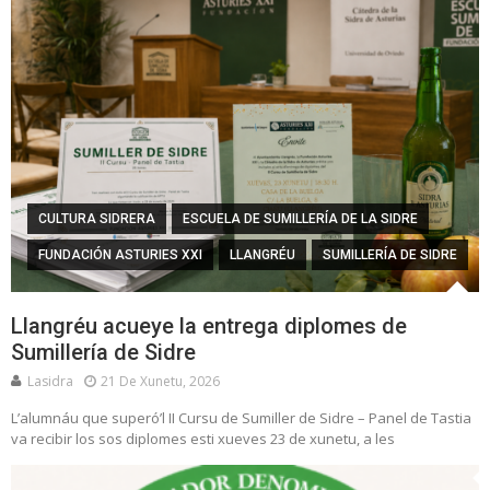
CULTURA SIDRERA
ESCUELA DE SUMILLERÍA DE LA SIDRE
FUNDACIÓN ASTURIES XXI
LLANGRÉU
SUMILLERÍA DE SIDRE
Llangréu acueye la entrega diplomes de
Sumillería de Sidre
Lasidra
21 De Xunetu, 2026
L’alumnáu que superó’l II Cursu de Sumiller de Sidre – Panel de Tastia
va recibir los sos diplomes esti xueves 23 de xunetu, a les