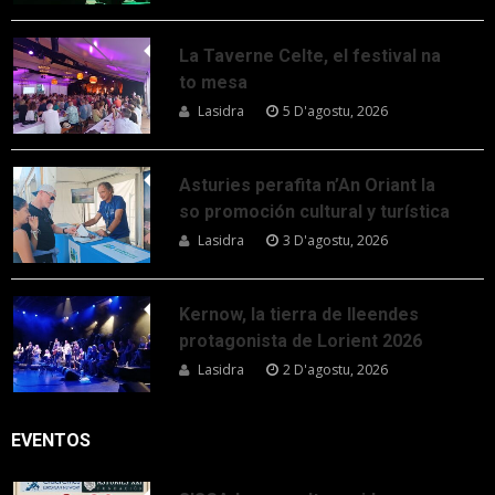
La Taverne Celte, el festival na
to mesa
Lasidra
5 D'agostu, 2026
Asturies perafita n’An Oriant la
so promoción cultural y turística
Lasidra
3 D'agostu, 2026
Kernow, la tierra de lleendes
protagonista de Lorient 2026
Lasidra
2 D'agostu, 2026
EVENTOS