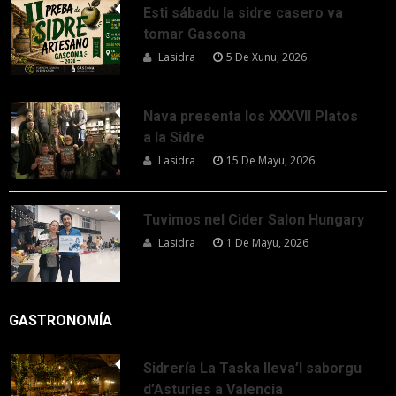
Esti sábadu la sidre casero va
tomar Gascona
Lasidra
5 De Xunu, 2026
Nava presenta los XXXVII Platos
a la Sidre
Lasidra
15 De Mayu, 2026
Tuvimos nel Cider Salon Hungary
Lasidra
1 De Mayu, 2026
GASTRONOMÍA
Sidrería La Taska lleva’l saborgu
d’Asturies a Valencia