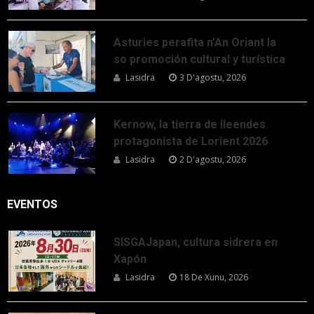
Asturies perafita n’An Oriant la
so promoción cultural y turística
Lasidra
3 D'agostu, 2026
Kernow, la tierra de lleendes
protagonista de Lorient 2026
Lasidra
2 D'agostu, 2026
EVENTOS
SISGAJapan, cultura sidrera en
Xapón
Lasidra
18 De Xunu, 2026