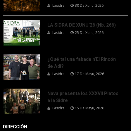
Lasidra
30 De Xunu, 2026
LA SIDRA DE XUNU’26 (Nb. 266)
Lasidra
25 De Xunu, 2026
¿Qué tal una fabada n’El Rincón
de Adi?
Lasidra
17 De Mayu, 2026
Nava presenta los XXXVII Platos
a la Sidre
Lasidra
15 De Mayu, 2026
DIRECCIÓN