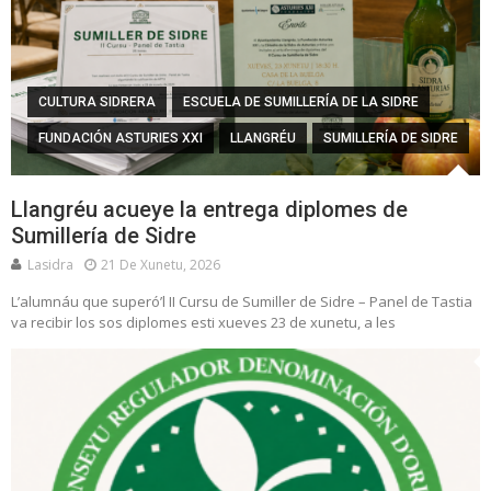
CULTURA SIDRERA
ESCUELA DE SUMILLERÍA DE LA SIDRE
FUNDACIÓN ASTURIES XXI
LLANGRÉU
SUMILLERÍA DE SIDRE
Llangréu acueye la entrega diplomes de
Sumillería de Sidre
Lasidra
21 De Xunetu, 2026
L’alumnáu que superó’l II Cursu de Sumiller de Sidre – Panel de Tastia
va recibir los sos diplomes esti xueves 23 de xunetu, a les