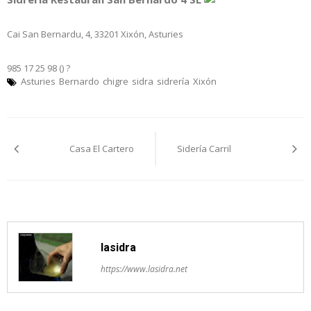
Cai San Bernardu, 4, 33201 Xixón, Asturies
985 17 25 98 ()
?
Asturies
Bernardo
chigre
sidra
sidrería
Xixón
Navegación
Casa El Cartero
Sidería Carril
pelos
artículos
lasidra
https://www.lasidra.net