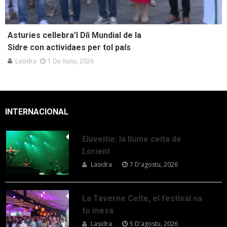
Asturies cellebra’l Díi Mundial de la
Sidre con actividaes per tol país
Lasidra
1 De Xunu, 2026
INTERNACIONAL
Eluveitie: la llume celta de
Lorient
Lasidra
7 D'agostu, 2026
La Taverne Celte, el festival na
to mesa
Lasidra
5 D'agostu, 2026