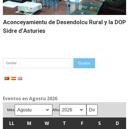
Aconceyamientu de Desendolcu Rural y la DOP
Sidre d’Asturies
Guetar:
Eventos en Agostu 2026
Mes
Añu
LL
LLUNES
M
MARTES
W
MIÉRCOLES
T
XUEVES
F
VIENRES
S
SÁBADU
D
DOM