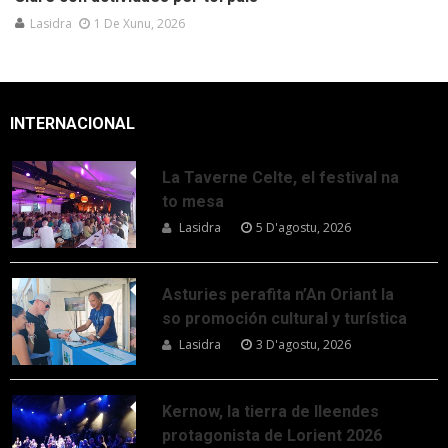
Lasidra
1 De Xunu, 2026
INTERNACIONAL
La Taverne Celte, el festival na
to mesa
Lasidra
5 D'agostu, 2026
Asturies perafita n’An Oriant la
so promoción cultural y turística
Lasidra
3 D'agostu, 2026
Kernow, la tierra de lleendes
protagonista de Lorient 2026