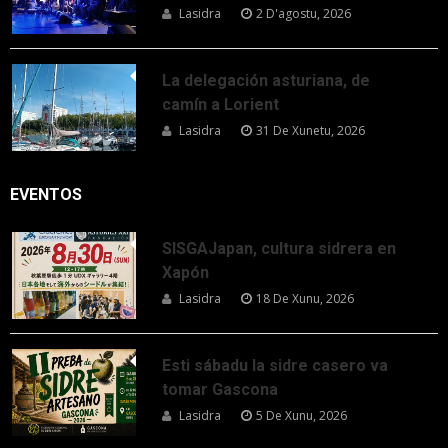
Lasidra
2 D'agostu, 2026
La delegación asturiana, de
camín a Lorient
Lasidra
31 De Xunetu, 2026
EVENTOS
SISGAJapan, cultura sidrera en
Xapón
Lasidra
18 De Xunu, 2026
Esti sábadu la sidre casero va
tomar Gascona
Lasidra
5 De Xunu, 2026