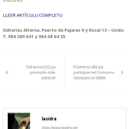
d’Asturies
LLEER ARTÍCULU COMPLETU
Sidrerías Alterna. Puerto de Pajares 9 y Rosal 13 – Uviéu
T. 984 280 641 y 984 08 64 35
Navegación
Sidracrucis’22 ¡La
Postreros díis pa
pelos
procesión más
participar nel Concursu
sidrera!!
Semeyes LA SIDRA
artículos
lasidra
https://www.lasidra.net