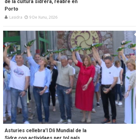
de la cultura sidrera, reabre en
Porto
Lasidra
9 De Xunu, 2026
Asturies cellebra’l Díi Mundial de la
Sidre con actividaes per tol país