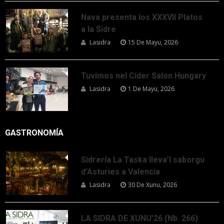
Nava presenta los XXXVII Platos
a la Sidre
Lasidra
15 De Mayu, 2026
Tuvimos nel Cider Salon Hungary
Lasidra
1 De Mayu, 2026
GASTRONOMÍA
Sidrería La Taska lleva’l saborgu
d’Asturies a Valencia
Lasidra
30 De Xunu, 2026
LA SIDRA DE XUNU’26 (Nb. 266)