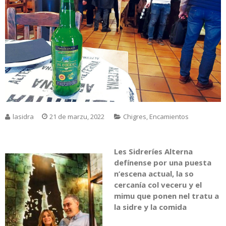
lasidra
21 de marzu, 2022
Chigres
,
Encamientos
Les Sidreríes Alterna
defínense por una puesta
n’escena actual, la so
cercanía col veceru y el
mimu que ponen nel tratu a
la sidre y la comida