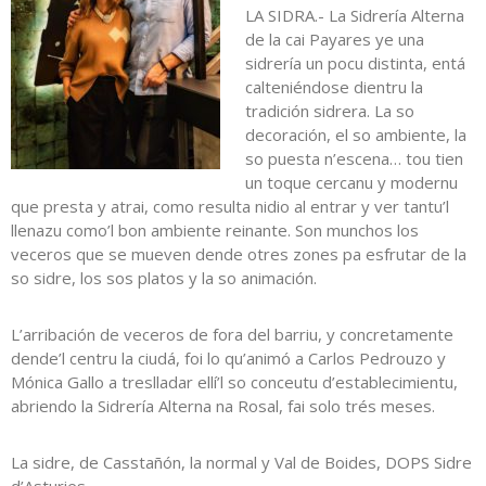
LA SIDRA.- La Sidrería Alterna
de la cai Payares ye una
sidrería un pocu distinta, entá
calteniéndose dientru la
tradición sidrera. La so
decoración, el so ambiente, la
so puesta n’escena… tou tien
un toque cercanu y modernu
que presta y atrai, como resulta nidio al entrar y ver tantu’l
llenazu como’l bon ambiente reinante. Son munchos los
veceros que se mueven dende otres zones pa esfrutar de la
so sidre, los sos platos y la so animación.
L’arribación de veceros de fora del barriu, y concretamente
dende’l centru la ciudá, foi lo qu’animó a Carlos Pedrouzo y
Mónica Gallo a treslladar ellí’l so conceutu d’establecimientu,
abriendo la Sidrería Alterna na Rosal, fai solo trés meses.
La sidre, de Casstañón, la normal y Val de Boides, DOPS Sidre