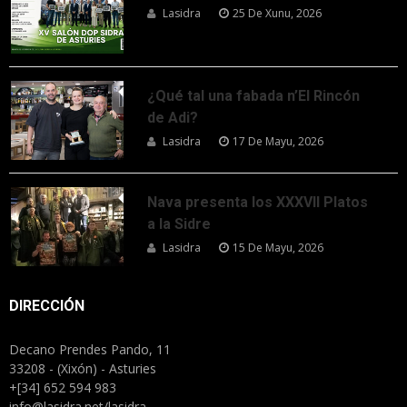
Lasidra
25 De Xunu, 2026
¿Qué tal una fabada n’El Rincón
de Adi?
Lasidra
17 De Mayu, 2026
Nava presenta los XXXVII Platos
a la Sidre
Lasidra
15 De Mayu, 2026
DIRECCIÓN
Decano Prendes Pando, 11
33208 - (Xixón) - Asturies
+[34] 652 594 983
info@lasidra.net/lasidra