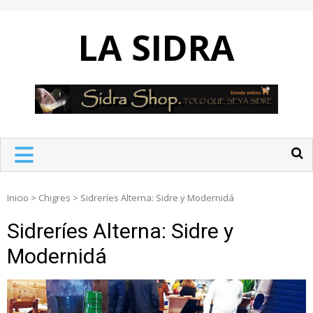
Skip
to
LA SIDRA
content
Inicio
>
Chigres
>
Sidreríes Alterna: Sidre y Modernidá
Sidreríes Alterna: Sidre y
Modernidá