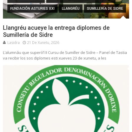
FUNDACIÓN ASTURIES XXI
LLANGRÉU
SUMILLERÍA DE SIDRE
Llangréu acueye la entrega diplomes de
Sumillería de Sidre
Lasidra
21 De Xunetu, 2026
L’alumnáu que superó’l II Cursu de Sumiller de Sidre – Panel de Tastia
va recibir los sos diplomes esti xueves 23 de xunetu, a les