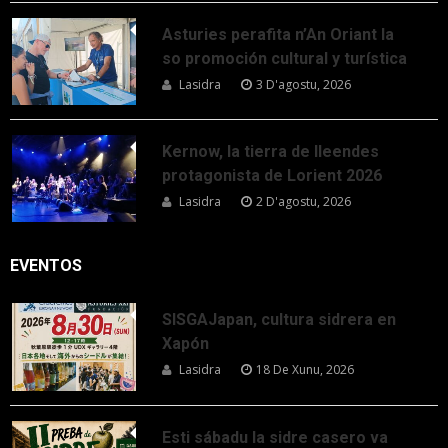
Asturies perafita n’An Oriant la
so promoción cultural y turística
Lasidra
3 D'agostu, 2026
Kernow, la tierra de lleendes
protagonista de Lorient 2026
Lasidra
2 D'agostu, 2026
EVENTOS
SISGAJapan, cultura sidrera en
Xapón
Lasidra
18 De Xunu, 2026
Esti sábadu la sidre casero va