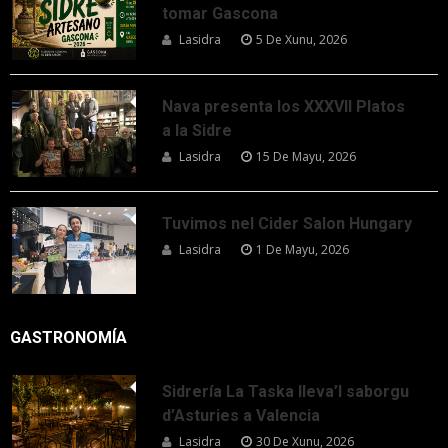
tomar Gascona
Lasidra
5 De Xunu, 2026
Nava presenta los XXXVII Platos
a la Sidre
Lasidra
15 De Mayu, 2026
Tuvimos nel Cider Salon Hungary
Lasidra
1 De Mayu, 2026
GASTRONOMÍA
Sidrería La Taska lleva’l saborgu
d’Asturies a Valencia
Lasidra
30 De Xunu, 2026