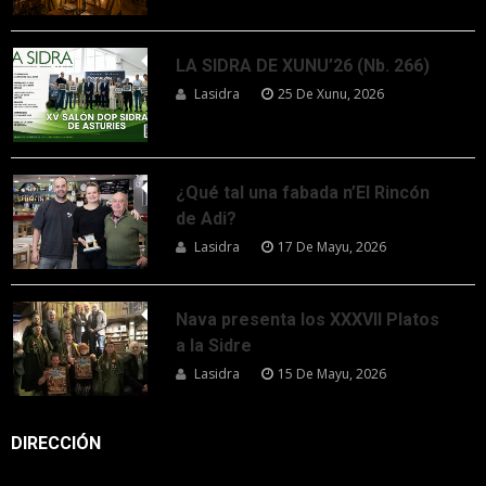
LA SIDRA DE XUNU’26 (Nb. 266)
Lasidra
25 De Xunu, 2026
¿Qué tal una fabada n’El Rincón
de Adi?
Lasidra
17 De Mayu, 2026
Nava presenta los XXXVII Platos
a la Sidre
Lasidra
15 De Mayu, 2026
DIRECCIÓN