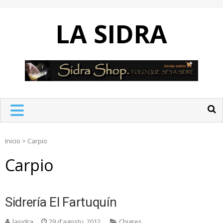
Skip
to
LA SIDRA
content
Inicio
>
Carpio
Carpio
Sidrería El Fartuquín
lasidra
29 d'agostu, 2012
Chigres