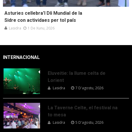
Asturies cellebra’l Díi Mundial de la
Sidre con actividaes per tol país
Lasidra
1 De Xunu, 2026
INTERNACIONAL
Eluveitie: la llume celta de
Lorient
Lasidra
7 D'agostu, 2026
La Taverne Celte, el festival na
to mesa
Lasidra
5 D'agostu, 2026