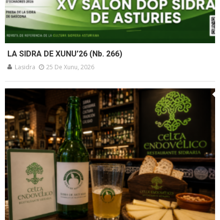
LA SIDRA DE XUNU’26 (Nb. 266)
Lasidra
25 De Xunu, 2026