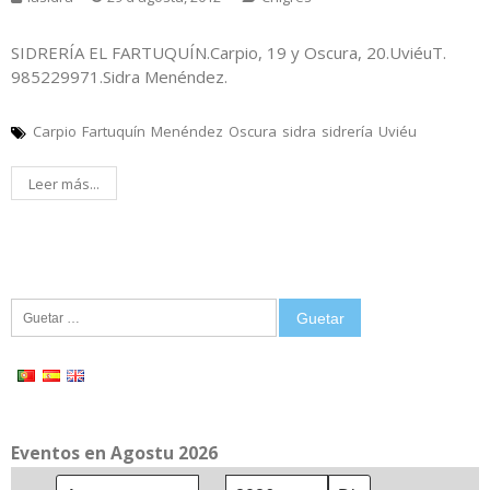
SIDRERÍA EL FARTUQUÍN.Carpio, 19 y Oscura, 20.UviéuT.
985229971.Sidra Menéndez.
Carpio
Fartuquín
Menéndez
Oscura
sidra
sidrería
Uviéu
Leer más...
Guetar:
Eventos en Agostu 2026