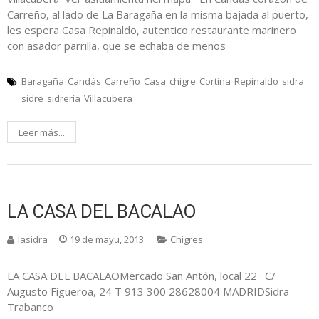
Carreño, al lado de La Baragaña en la misma bajada al puerto,
les espera Casa Repinaldo, autentico restaurante marinero
con asador parrilla, que se echaba de menos
Baragaña
Candás
Carreño
Casa
chigre
Cortina
Repinaldo
sidra
sidre
sidrería
Villacubera
Leer más...
LA CASA DEL BACALAO
lasidra
19 de mayu, 2013
Chigres
LA CASA DEL BACALAOMercado San Antón, local 22 · C/
Augusto Figueroa, 24 T 913 300 28628004 MADRIDSidra
Trabanco