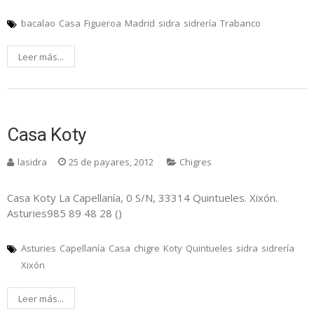
bacalao
Casa
Figueroa
Madrid
sidra
sidrería
Trabanco
Leer más...
Casa Koty
lasidra
25 de payares, 2012
Chigres
Casa Koty La Capellanía, 0 S/N, 33314 Quintueles. Xixón.
Asturies985 89 48 28 ()
Asturies
Capellanía
Casa
chigre
Koty
Quintueles
sidra
sidrería
Xixón
Leer más...