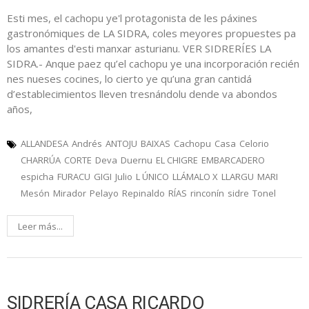
Esti mes, el cachopu ye'l protagonista de les páxines
gastronómiques de LA SIDRA, coles meyores propuestes pa
los amantes d'esti manxar asturianu. VER SIDRERÍES LA
SIDRA.- Anque paez qu’el cachopu ye una incorporación recién
nes nueses cocines, lo cierto ye qu’una gran cantidá
d’establecimientos lleven tresnándolu dende va abondos
años,
ALLANDESA
Andrés
ANTOJU
BAIXAS
Cachopu
Casa
Celorio
CHARRÚA
CORTE
Deva
Duernu
EL CHIGRE
EMBARCADERO
espicha
FURACU
GIGI
Julio
L ÚNICO
LLÁMALO X
LLARGU
MARI
Mesón
Mirador
Pelayo
Repinaldo
RÍAS
rinconín
sidre
Tonel
Leer más...
SIDRERÍA CASA RICARDO