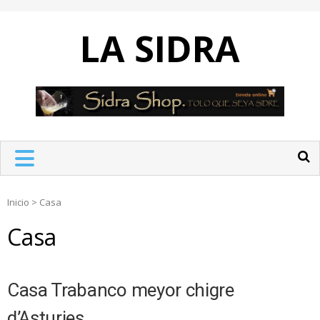
Skip
to
LA SIDRA
content
Inicio
>
Casa
Casa
Casa Trabanco meyor chigre
d’Asturies