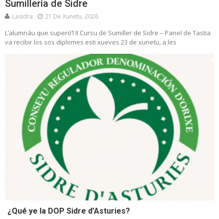
Sumillería de Sidre
Lasidra
21 De Xunetu, 2026
L’alumnáu que superó’l II Cursu de Sumiller de Sidre – Panel de Tastia
va recibir los sos diplomes esti xueves 23 de xunetu, a les
¿Qué ye la DOP Sidre d’Asturies?