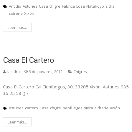
Antidio
Asturies
Casa
chigre
Fábrica
Loza
Natahoyo
sidra
sidrería
Xixón
Leer más...
Casa El Cartero
lasidra
9 de payares, 2012
Chigres
Casa El Cartero Cai Cienfuegos, 30, 33205 Xixón, Asturies 985
36 25 58 () ?
Asturies
cartero
Casa
chigre
cienfuegos
sidra
sidrería
Xixón
Leer más...