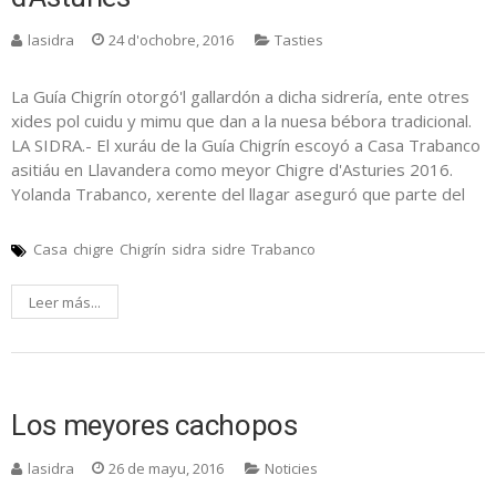
lasidra
24 d'ochobre, 2016
Tasties
La Guía Chigrín otorgó'l gallardón a dicha sidrería, ente otres
xides pol cuidu y mimu que dan a la nuesa bébora tradicional.
LA SIDRA.- El xuráu de la Guía Chigrín escoyó a Casa Trabanco
asitiáu en Llavandera como meyor Chigre d'Asturies 2016.
Yolanda Trabanco, xerente del llagar aseguró que parte del
Casa
chigre
Chigrín
sidra
sidre
Trabanco
Leer más...
Los meyores cachopos
lasidra
26 de mayu, 2016
Noticies