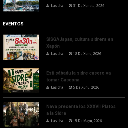
Lasidra
31 De Xunetu, 2026
EVENTOS
SISGAJapan, cultura sidrera en
Xapón
Lasidra
18 De Xunu, 2026
Esti sábadu la sidre casero va
tomar Gascona
Lasidra
5 De Xunu, 2026
Nava presenta los XXXVII Platos
a la Sidre
Lasidra
15 De Mayu, 2026