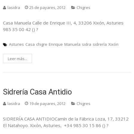
lasidra
25 de payares, 2012
Chigres
Casa Manuela Calle de Enrique III, 4, 33206 Xixón, Asturies
985 35 00 42 () ?
Asturies
Casa
chigre
Enrique
Manuela
sidra
sidrería
Xixón
Leer más...
Sidrería Casa Antidio
lasidra
19 de payares, 2012
Chigres
SIDRERÍA CASA ANTIDIOCamín de la Fábrica Loza, 17, 33212
El Natahoyo. Xixón, Asturies, +34 985 30 15 86 () ?