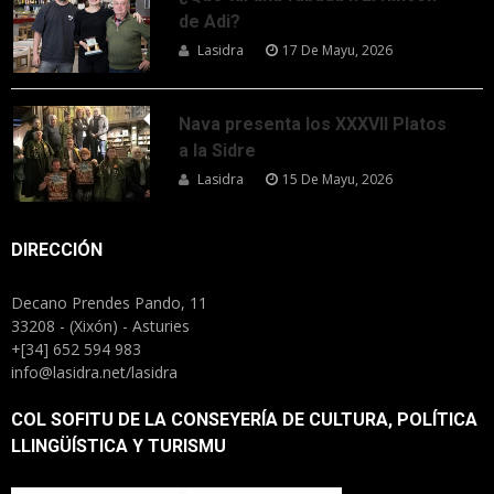
de Adi?
Lasidra
17 De Mayu, 2026
Nava presenta los XXXVII Platos
a la Sidre
Lasidra
15 De Mayu, 2026
DIRECCIÓN
Decano Prendes Pando, 11
33208 - (Xixón) - Asturies
+[34] 652 594 983
info@lasidra.net/lasidra
COL SOFITU DE LA CONSEYERÍA DE CULTURA, POLÍTICA
LLINGÜÍSTICA Y TURISMU