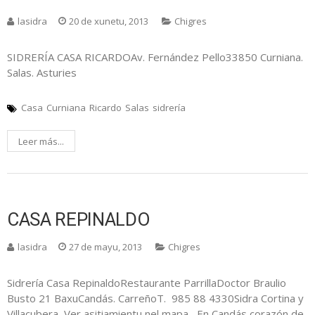
lasidra
20 de xunetu, 2013
Chigres
SIDRERÍA CASA RICARDOAv. Fernández Pello33850 Curniana.
Salas. Asturies
Casa
Curniana
Ricardo
Salas
sidrería
Leer más...
CASA REPINALDO
lasidra
27 de mayu, 2013
Chigres
Sidrería Casa RepinaldoRestaurante ParrillaDoctor Braulio
Busto 21 BaxuCandás. CarreñoT. 985 88 4330Sidra Cortina y
Villacubera Ver asitiamientu nel mapa En Candás corazón de