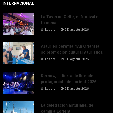
INTERNACIONAL
La Taverne Celte, el festival na
to mesa
Lasidra
5 D'agostu, 2026
Asturies perafita n’An Oriant la
so promoción cultural y turística
Lasidra
3 D'agostu, 2026
Kernow, la tierra de lleendes
protagonista de Lorient 2026
Lasidra
2 D'agostu, 2026
La delegación asturiana, de
camín a Lorient