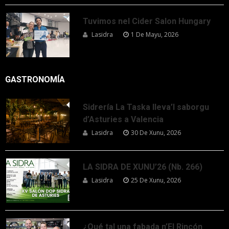
Tuvimos nel Cider Salon Hungary
Lasidra
1 De Mayu, 2026
GASTRONOMÍA
Sidrería La Taska lleva’l saborgu
d’Asturies a Valencia
Lasidra
30 De Xunu, 2026
LA SIDRA DE XUNU’26 (Nb. 266)
Lasidra
25 De Xunu, 2026
¿Qué tal una fabada n’El Rincón