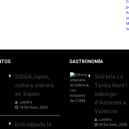
NTOS
GASTRONOMÍA
SISGAJapan,
Sidrería La
cultura sidrera
Taska lleva’l
en Xapón
saborgu
d’Asturies a
Lasidra
18 De Xunu, 2026
Valencia
Lasidra
Esti sábadu la
30 De Xunu, 2026