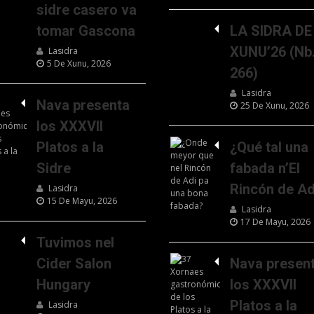
sidre casero va
tomar Gascona
LA SIDRA DE
XUNU’26 (Nb
Lasidra
5 De Xunu, 2026
266)
Lasidra
Nava presenta
25 De Xunu, 2026
los XXXVII
Platos a la
¿Qué tal una
Sidre
fabada n’El
Rincón de Ad
Lasidra
15 De Mayu, 2026
Lasidra
17 De Mayu, 2026
Tuvimos nel
Cider Salon
Nava presen
Hungary
los XXXVII
Platos a la
Lasidra