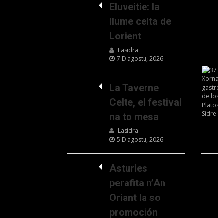
Eluveitie: la
llume celta de
Lorient
Lasidra
7 D'agostu, 2026
La Taverne
Celte, el festival
na to mesa
Lasidra
5 D'agostu, 2026
Asturies
perafita n’An
Oriant la so
promoción