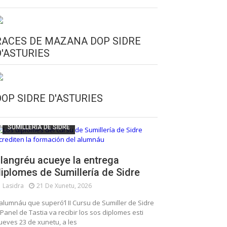
RACES DE MAZANA DOP SIDRE
D'ASTURIES
CULTURA SIDRERA
ESCUELA DE SUMILLERÍA DE LA SIDRE
DOP SIDRE D'ASTURIES
FUNDACIÓN ASTURIES XXI
LLANGRÉU
SUMILLERÍA DE SIDRE
langréu acueye la entrega
iplomes de Sumillería de Sidre
Lasidra
21 De Xunetu, 2026
’alumnáu que superó’l II Cursu de Sumiller de Sidre
 Panel de Tastia va recibir los sos diplomes esti
ueves 23 de xunetu, a les