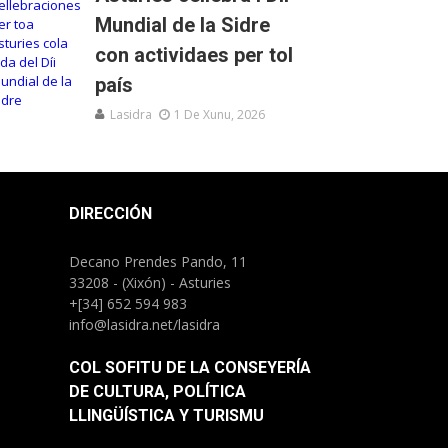
Mundial de la Sidre
con actividaes per tol
país
Lasidra
1 De Xunu, 2026
DIRECCIÓN
Decano Prendes Pando, 11
33208 - (Xixón) - Asturies
+[34] 652 594 983
info@lasidra.net/lasidra
COL SOFITU DE LA CONSEYERÍA
DE CULTURA, POLÍTICA
LLINGÜÍSTICA Y TURISMU