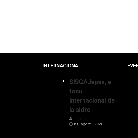
INTERNACIONAL
EVE
SISGAJapan, el
focu
internacional de
la sidre
Lasidra
8 D'agostu, 2026