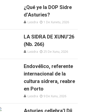
¿Qué ye la DOP Sidre
d’Asturies?
Lasidra
1 De Xunetu, 2026
LA SIDRA DE XUNU’26
(Nb. 266)
Lasidra
25 De Xunu, 2026
Endovélico, referente
internacional de la
cultura sidrera, reabre
en Porto
Lasidra
9 De Xunu, 2026
Asturies cellebra’l Díi