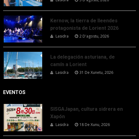
Kernow, la tierra de lleendes
protagonista de Lorient 2026
Lasidra
2 D'agostu, 2026
La delegación asturiana, de
camín a Lorient
Lasidra
31 De Xunetu, 2026
EVENTOS
SISGAJapan, cultura sidrera en
Xapón
Lasidra
18 De Xunu, 2026