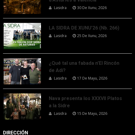
Lasidra
30 De Xunu, 2026
LA SIDRA DE XUNU’26 (Nb. 266)
Lasidra
25 De Xunu, 2026
¿Qué tal una fabada n’El Rincón
de Adi?
Lasidra
17 De Mayu, 2026
Nava presenta los XXXVII Platos
a la Sidre
Lasidra
15 De Mayu, 2026
DIRECCIÓN