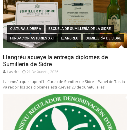
CULTURA SIDRERA
ESCUELA DE SUMILLERÍA DE LA SIDRE
FUNDACIÓN ASTURIES XXI
LLANGRÉU
SUMILLERÍA DE SIDRE
Llangréu acueye la entrega diplomes de
Sumillería de Sidre
Lasidra
21 De Xunetu, 2026
L’alumnáu que superó’l II Cursu de Sumiller de Sidre – Panel de Tastia
va recibir los sos diplomes esti xueves 23 de xunetu, a les