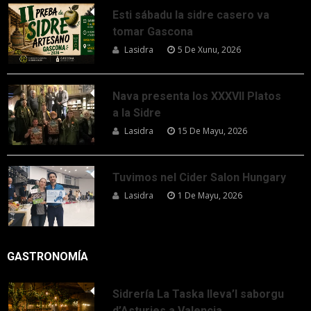
Esti sábadu la sidre casero va
tomar Gascona
Lasidra
5 De Xunu, 2026
Nava presenta los XXXVII Platos
a la Sidre
Lasidra
15 De Mayu, 2026
Tuvimos nel Cider Salon Hungary
Lasidra
1 De Mayu, 2026
GASTRONOMÍA
Sidrería La Taska lleva’l saborgu
d’Asturies a Valencia