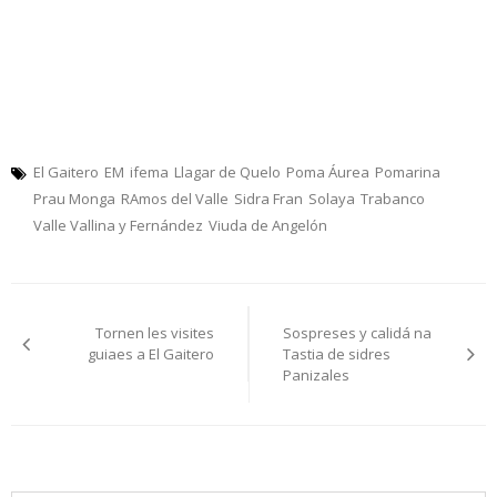
El Gaitero
EM
ifema
Llagar de Quelo
Poma Áurea
Pomarina
Prau Monga
RAmos del Valle
Sidra Fran
Solaya
Trabanco
Valle Vallina y Fernández
Viuda de Angelón
Navegación
Tornen les visites
Sospreses y calidá na
pelos
guiaes a El Gaitero
Tastia de sidres
Panizales
artículos