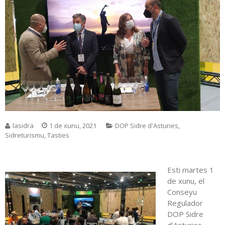
lasidra
1 de xunu, 2021
DOP Sidre d'Asturies
,
Sidreturismu
,
Tasties
Esti martes 1
de xunu, el
Conseyu
Regulador
DOP Sidre