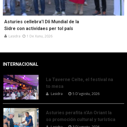
Asturies cellebra’l Díi Mundial de la
Sidre con actividaes per tol país
Lasidra
1 De Xunu, 2026
INTERNACIONAL
La Taverne Celte, el festival na
to mesa
Lasidra
5 D'agostu, 2026
Asturies perafita n’An Oriant la
so promoción cultural y turística
Lasidra
3 D'agostu, 2026