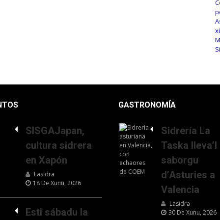
NTOS
GASTRONOMÍA
SISGAJapan,
Sidrería La
cultura sidrera
Taska lleva’l
en Xapón
saborgu
d’Asturies a
Lasidra
18 De Xunu, 2026
Valencia
Lasidra
Esti sábadu la
30 De Xunu, 2026