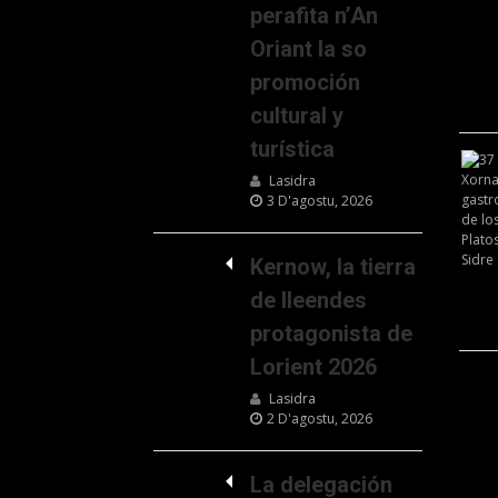
perafita n’An
Oriant la so
promoción
cultural y
turística
Lasidra
3 D'agostu, 2026
Kernow, la tierra
de lleendes
protagonista de
Lorient 2026
Lasidra
2 D'agostu, 2026
La delegación