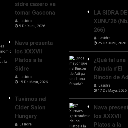
sidre casero va
tomar Gascona
LA SIDRA DE
XUNU’26 (Nb
Lasidra
5 De Xunu, 2026
266)
Lasidra
Nava presenta
25 De Xunu, 2026
los XXXVII
Platos a la
¿Qué tal una
Sidre
fabada n’El
Rincón de Ad
Lasidra
15 De Mayu, 2026
Lasidra
17 De Mayu, 2026
Tuvimos nel
Cider Salon
Nava presen
Hungary
los XXXVII
Platos a la
Lasidra