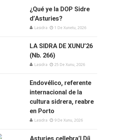
¿Qué ye la DOP Sidre
d’Asturies?
Lasidra
1 De Xunetu, 2026
LA SIDRA DE XUNU’26
(Nb. 266)
Lasidra
25 De Xunu, 2026
Endovélico, referente
internacional de la
cultura sidrera, reabre
en Porto
Lasidra
9 De Xunu, 2026
Asturies cellebra’l Díi