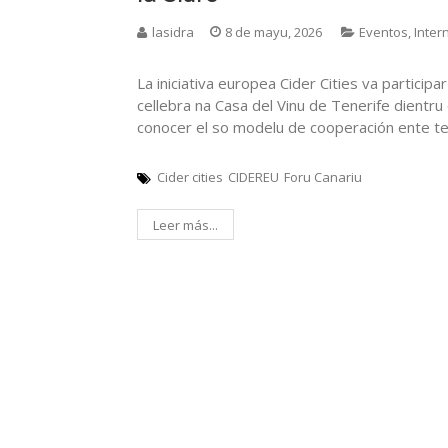
lasidra
8 de mayu, 2026
Eventos
,
Inter
La iniciativa europea Cider Cities va participa
cellebra na Casa del Vinu de Tenerife dientru 
conocer el so modelu de cooperación ente ter
Cider cities
CIDEREU
Foru Canariu
Leer más...