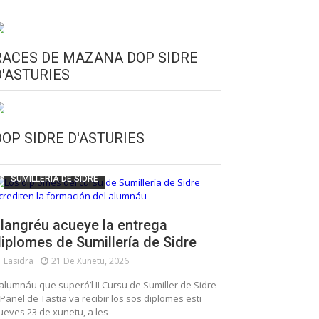
RACES DE MAZANA DOP SIDRE
D'ASTURIES
CULTURA SIDRERA
ESCUELA DE SUMILLERÍA DE LA SIDRE
DOP SIDRE D'ASTURIES
FUNDACIÓN ASTURIES XXI
LLANGRÉU
SUMILLERÍA DE SIDRE
langréu acueye la entrega
iplomes de Sumillería de Sidre
Lasidra
21 De Xunetu, 2026
’alumnáu que superó’l II Cursu de Sumiller de Sidre
 Panel de Tastia va recibir los sos diplomes esti
ueves 23 de xunetu, a les