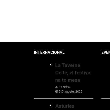
INTERNACIONAL
EVE
La Taverne
Celte, el festival
na to mesa
Lasidra
5 D'agostu, 2026
Asturies