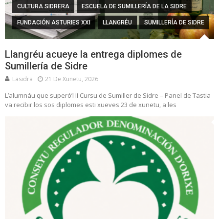
CULTURA SIDRERA
ESCUELA DE SUMILLERÍA DE LA SIDRE
FUNDACIÓN ASTURIES XXI
LLANGRÉU
SUMILLERÍA DE SIDRE
Llangréu acueye la entrega diplomes de
Sumillería de Sidre
Lasidra
21 De Xunetu, 2026
L’alumnáu que superó’l II Cursu de Sumiller de Sidre – Panel de Tastia
va recibir los sos diplomes esti xueves 23 de xunetu, a les