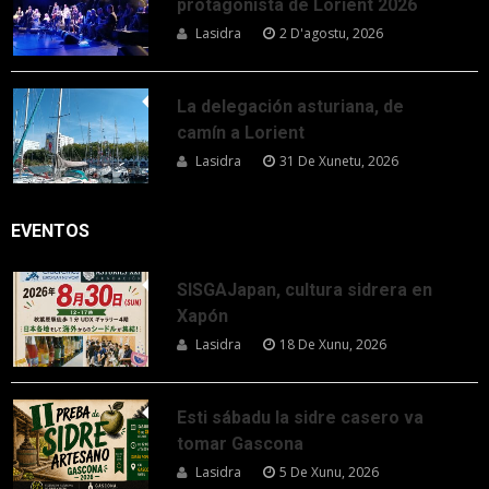
protagonista de Lorient 2026
Lasidra
2 D'agostu, 2026
La delegación asturiana, de
camín a Lorient
Lasidra
31 De Xunetu, 2026
EVENTOS
SISGAJapan, cultura sidrera en
Xapón
Lasidra
18 De Xunu, 2026
Esti sábadu la sidre casero va
tomar Gascona
Lasidra
5 De Xunu, 2026