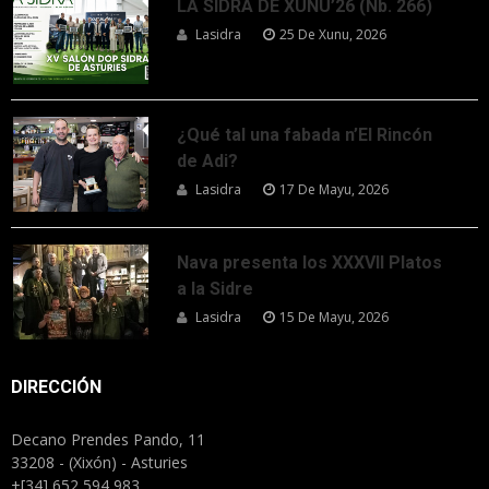
LA SIDRA DE XUNU’26 (Nb. 266)
Lasidra
25 De Xunu, 2026
¿Qué tal una fabada n’El Rincón
de Adi?
Lasidra
17 De Mayu, 2026
Nava presenta los XXXVII Platos
a la Sidre
Lasidra
15 De Mayu, 2026
DIRECCIÓN
Decano Prendes Pando, 11
33208 - (Xixón) - Asturies
+[34] 652 594 983