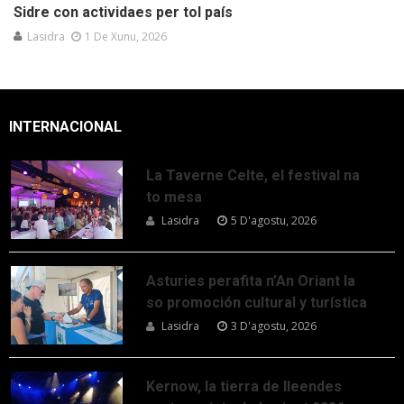
Sidre con actividaes per tol país
Lasidra
1 De Xunu, 2026
INTERNACIONAL
La Taverne Celte, el festival na
to mesa
Lasidra
5 D'agostu, 2026
Asturies perafita n’An Oriant la
so promoción cultural y turística
Lasidra
3 D'agostu, 2026
Kernow, la tierra de lleendes