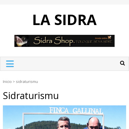
Skip
to
LA SIDRA
content
Inicio
>
sidraturismu
Sidraturismu