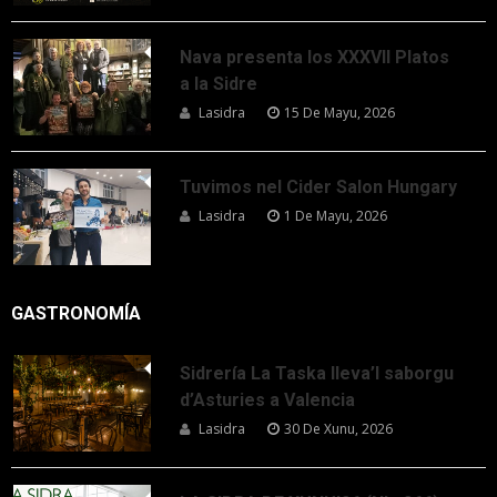
Nava presenta los XXXVII Platos
a la Sidre
Lasidra
15 De Mayu, 2026
Tuvimos nel Cider Salon Hungary
Lasidra
1 De Mayu, 2026
GASTRONOMÍA
Sidrería La Taska lleva’l saborgu
d’Asturies a Valencia
Lasidra
30 De Xunu, 2026