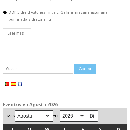
DOP Sidre d'Asturies
Finca El Gallinal
mazana asturiana
pumarada
sidraturismu
Leer más...
Guetar:
Eventos en Agostu 2026
Mes
Añu
LL
LLUNES
M
MARTES
W
MIÉRCOLES
T
XUEVES
F
VIENRES
S
SÁBADU
D
DOM