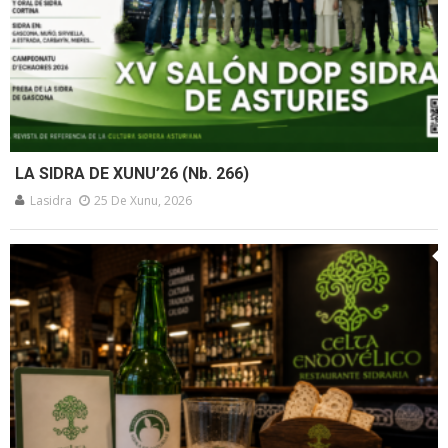
LA SIDRA DE XUNU’26 (Nb. 266)
Lasidra
25 De Xunu, 2026