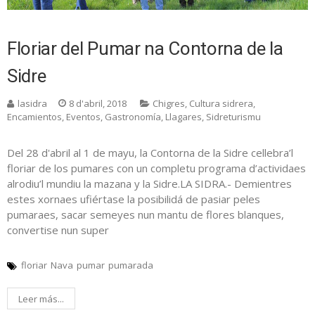
Floriar del Pumar na Contorna de la
Sidre
lasidra
8 d'abril, 2018
Chigres
,
Cultura sidrera
,
Encamientos
,
Eventos
,
Gastronomía
,
Llagares
,
Sidreturismu
Del 28 d'abril al 1 de mayu, la Contorna de la Sidre cellebra’l
floriar de los pumares con un completu programa d’actividaes
alrodiu’l mundiu la mazana y la Sidre.LA SIDRA.- Demientres
estes xornaes ufiértase la posibilidá de pasiar peles
pumaraes, sacar semeyes nun mantu de flores blanques,
convertise nun super
floriar
Nava
pumar
pumarada
Leer más...