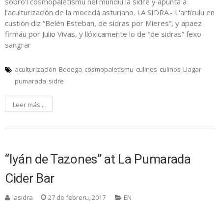
sobro'l cosmopaletismu nel mundiu la sidre y apunta a
l’aculturización de la mocedá asturiano. LA SIDRA.- L'artículu en
custión diz “Belén Esteban, de sidras por Mieres”, y apaez
firmáu por Julio Vivas, y llóxicamente lo de “de sidras” fexo
sangrar
aculturización
Bodega
cosmopaletismu
culines
culinos
Llagar
pumarada
sidre
Leer más...
“Iyán de Tazones” at La Pumarada
Cider Bar
lasidra
27 de febreru, 2017
EN