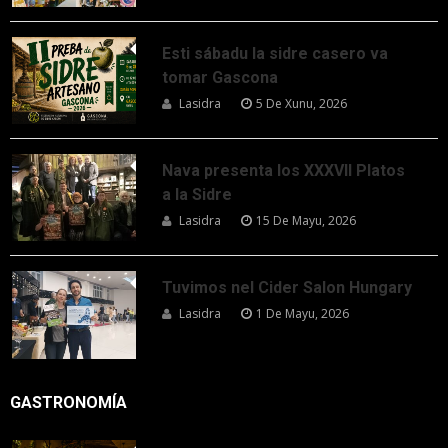
Esti sábadu la sidre casero va
tomar Gascona
Lasidra
5 De Xunu, 2026
Nava presenta los XXXVII Platos
a la Sidre
Lasidra
15 De Mayu, 2026
Tuvimos nel Cider Salon Hungary
Lasidra
1 De Mayu, 2026
GASTRONOMÍA