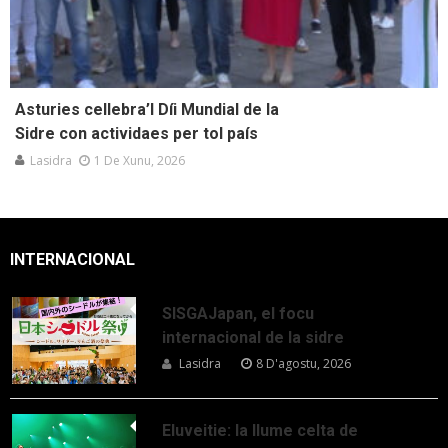
Asturies cellebra’l Díi Mundial de la
Sidre con actividaes per tol país
Lasidra
1 De Xunu, 2026
INTERNACIONAL
SISGAJapan, el focu
internacional de la sidre
Lasidra
8 D'agostu, 2026
Eluveitie: la llume celta de