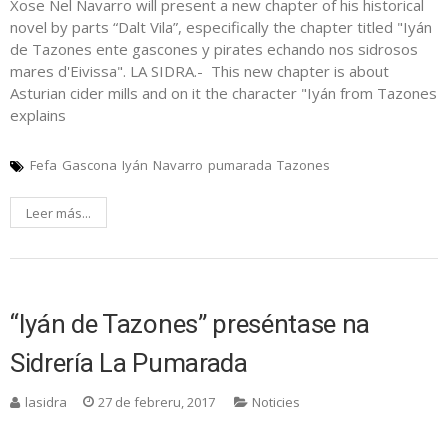
Xose Nel Navarro will present a new chapter of his historical
novel by parts “Dalt Vila”, especifically the chapter titled "Iyán
de Tazones ente gascones y pirates echando nos sidrosos
mares d'Eivissa". LA SIDRA.- This new chapter is about
Asturian cider mills and on it the character "Iyán from Tazones
explains
Fefa
Gascona
Iyán
Navarro
pumarada
Tazones
Leer más...
“Iyán de Tazones” preséntase na
Sidrería La Pumarada
lasidra
27 de febreru, 2017
Noticies