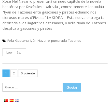
Xose Nel Navarro presentará un nueu capítulu de la novela
hestórica per fascículos “Dalt Vila”, concretamente l’entituláu
"Iyán de Tazones ente gascones y pirates echando nos
sidrosos mares d'Eivissa" LA SIDRA.- Esta nueva entrega ta
dedicada a los llagareros asturianos, y nella “Iyán de Tazones
desplica a gascones y pirates
Fefa
Gascona
Iyán
Navarro
pumarada
Tazones
Leer más...
Posts
1
2
Siguiente
pagination
Guetar: