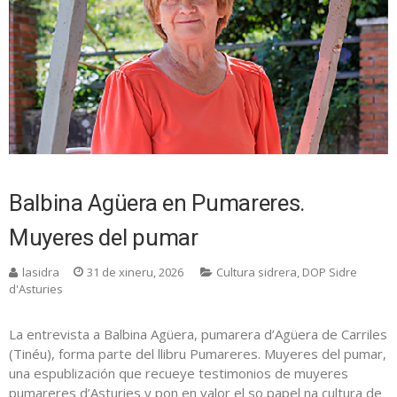
Balbina Agüera en Pumareres.
Muyeres del pumar
lasidra
31 de xineru, 2026
Cultura sidrera
,
DOP Sidre
d'Asturies
La entrevista a Balbina Agüera, pumarera d’Agüera de Carriles
(Tinéu), forma parte del llibru Pumareres. Muyeres del pumar,
una espublización que recueye testimonios de muyeres
pumareres d’Asturies y pon en valor el so papel na cultura de