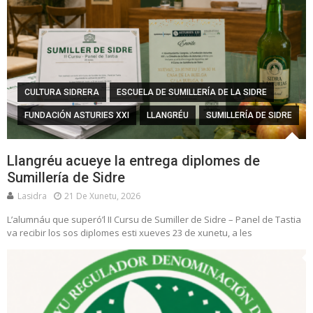
CULTURA SIDRERA
ESCUELA DE SUMILLERÍA DE LA SIDRE
FUNDACIÓN ASTURIES XXI
LLANGRÉU
SUMILLERÍA DE SIDRE
Llangréu acueye la entrega diplomes de
Sumillería de Sidre
Lasidra
21 De Xunetu, 2026
L’alumnáu que superó’l II Cursu de Sumiller de Sidre – Panel de Tastia
va recibir los sos diplomes esti xueves 23 de xunetu, a les