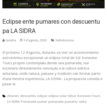
Eclipse ente pumares con descuentu
pa LA SIDRA
lasidra
3 d'agostu, 2026
Sidreturismu
El prósimu 12 d’agostu, Asturies va vivir un acontecimientu
astronómicu escepcional: un eclipse total de Sol. Konexion
Tours propón contemplalu dende una pumarada, nun
escenariu direutamente venceyáu a la cultura sidrera
asturiana, onde natura, paisaxe y tradición van formar parte
d’una mesma esperiencia. LA SIDRA.- La propuesta convida a
pasar la
Asturies
descuentu
eclipse
eclipse solar
Kibus
Konexion Tours
LA SIDRA
Pomarada
pumar
pumarada
pumares
sidra