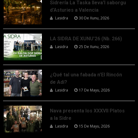
Sidrería La Taska lleva’l saborgu
d’Asturies a Valencia
Lasidra
30 De Xunu, 2026
LA SIDRA DE XUNU’26 (Nb. 266)
Lasidra
25 De Xunu, 2026
¿Qué tal una fabada n’El Rincón
de Adi?
Lasidra
17 De Mayu, 2026
Nava presenta los XXXVII Platos
a la Sidre
Lasidra
15 De Mayu, 2026