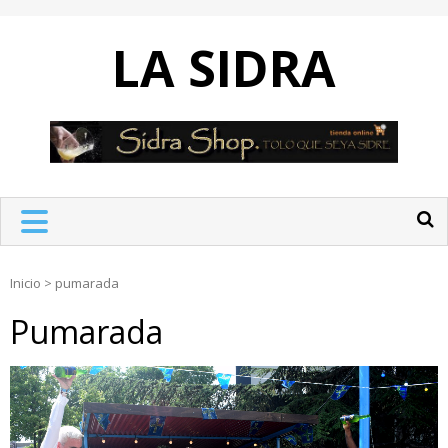
Skip
to
LA SIDRA
content
Inicio
>
pumarada
Pumarada