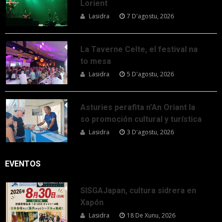
Lorient
Lasidra
7 D'agostu, 2026
La Taverne Celte, el festival na
to mesa
Lasidra
5 D'agostu, 2026
Asturies perafita n’An Oriant la
so promoción cultural y turística
Lasidra
3 D'agostu, 2026
EVENTOS
SISGAJapan, cultura sidrera en
Xapón
Lasidra
18 De Xunu, 2026