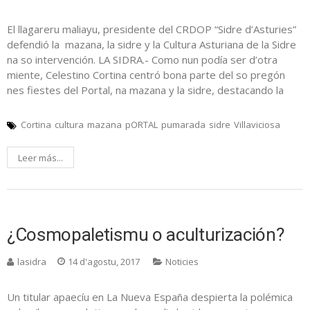
El llagareru maliayu, presidente del CRDOP “Sidre d’Asturies”
defendió la mazana, la sidre y la Cultura Asturiana de la Sidre
na so intervención. LA SIDRA.- Como nun podía ser d’otra
miente, Celestino Cortina centró bona parte del so pregón
nes fiestes del Portal, na mazana y la sidre, destacando la
Cortina
cultura
mazana
pORTAL
pumarada
sidre
Villaviciosa
Leer más...
¿Cosmopaletismu o aculturización?
lasidra
14 d'agostu, 2017
Noticies
Un titular apaecíu en La Nueva España despierta la polémica