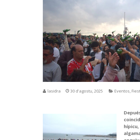
lasidra
30 d'agostu, 2025
Eventos
,
Fies
Depués
coincid
hípicu,
algama
enqui