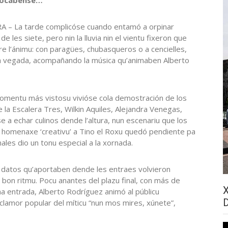
A – La tarde complicóse cuando entamó a orpinar
de les siete, pero nin la lluvia nin el vientu fixeron que
e l’ánimu: con paragües, chubasqueros o a cencielles,
ra vegada, acompañando la música qu’animaben Alberto
momentu más vistosu vivióse cola demostración de los
la Escalera Tres, Wilkin Aquiles, Alejandra Venegas,
 a echar culinos dende l’altura, nun escenariu que los
 homenaxe ‘creativu’ a Tino el Roxu quedó pendiente pa
nales dio un tonu especial a la xornada.
os datos qu’aportaben dende les entraes volvieron
 a bon ritmu. Pocu anantes del plazu final, con más de
a entrada, Alberto Rodríguez animó al públicu
 clamor popular del míticu “nun mos mires, xúnete”,