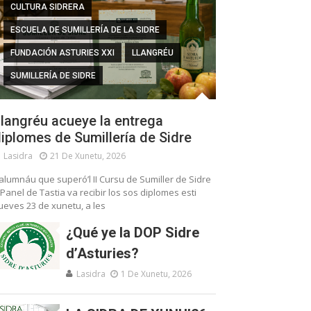
CULTURA SIDRERA
ESCUELA DE SUMILLERÍA DE LA SIDRE
FUNDACIÓN ASTURIES XXI
LLANGRÉU
SUMILLERÍA DE SIDRE
langréu acueye la entrega
iplomes de Sumillería de Sidre
Lasidra
21 De Xunetu, 2026
’alumnáu que superó’l II Cursu de Sumiller de Sidre
 Panel de Tastia va recibir los sos diplomes esti
ueves 23 de xunetu, a les
¿Qué ye la DOP Sidre
d’Asturies?
Lasidra
1 De Xunetu, 2026