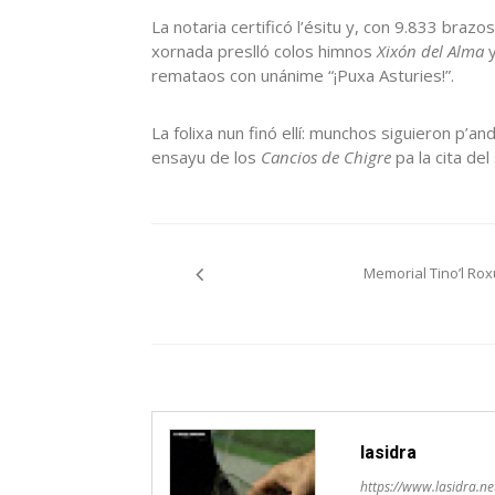
La notaria certificó l’ésitu y, con 9.833 braz
xornada preslló colos himnos
Xixón del Alma
remataos con unánime “¡Puxa Asturies!”.
La folixa nun finó ellí: munchos siguieron p’a
ensayu de los
Cancios de Chigre
pa la cita del
Navegación
Memorial Tino’l Rox
pelos
artículos
lasidra
https://www.lasidra.ne