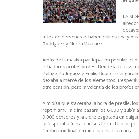
LA SIDR
alredor 
decayer
miles de persones echaben culinos una y ot
Rodríguez y Nerea Vázquez.
Amás de la masiva participación popular, el 
echadores profesionales. Dende la terraza de 
Pelayo Rodríguez y Emilio Rubio arriesgáronse
dexaba a mercé de los elementos. L’esperáu
otra ocasión, pero la valentía de los profesio
A midíaa que s’averaba la hora de preslle, l
l’optimismu: la cifra pasara los 8.000 y subía
9.000 echaores y la sidre esgotada en dalgun
qu’esperaba fuera a unise al retu. Llamáu pol
l’emburrión final permitió superar la marca.