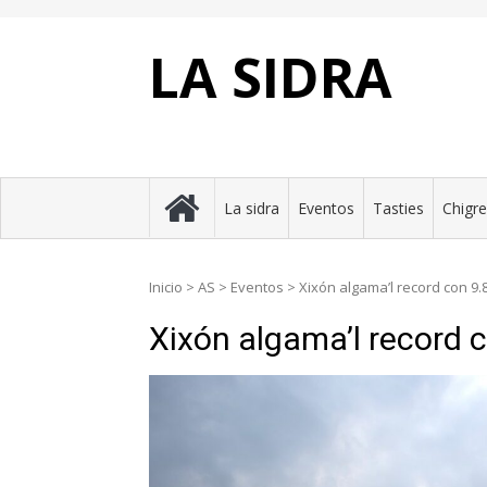
Skip
to
content
LA SIDRA
La sidra
Eventos
Tasties
Chigr
Inicio
>
AS
>
Eventos
>
Xixón algama’l record con 9.
Xixón algama’l record 