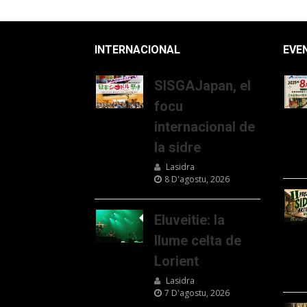
INTERNACIONAL
EVE
SISGAJapan, el
focu
internacional de
la sidre
Lasidra
8 D'agostu, 2026
Eluveitie: la
llume celta de
Lorient
Lasidra
7 D'agostu, 2026