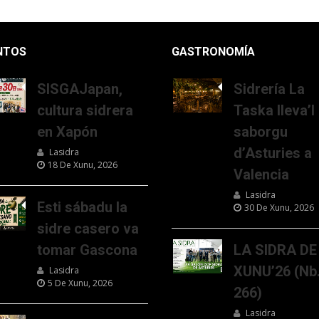
NTOS
GASTRONOMÍA
SISGAJapan,
Sidrería La
cultura sidrera
Taska lleva’l
en Xapón
saborgu
d’Asturies a
Lasidra
18 De Xunu, 2026
Valencia
Lasidra
Esti sábadu la
30 De Xunu, 2026
sidre casero va
tomar Gascona
LA SIDRA DE
XUNU’26 (Nb
Lasidra
5 De Xunu, 2026
266)
Lasidra