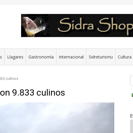
es
Llagares
Gastronomía
Internacional
Sidreturismu
Cultura 
G
833 culinos
con 9.833 culinos
E