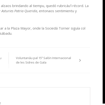
os alzaos brindando al tiempu, quedó rubricáu’l récord. La
y
Asturies Patria Querida
, entonaos sentimientu y
ndar a la Plaza Mayor, onde la Sociedá Torner siguía col
 sábadu.
u
Voluntariáu pal 15º Salón Internacional
de les Sidres de Gala
t