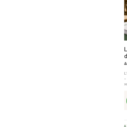
L
d
L
–
x