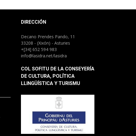
DIRECCIÓN
Decano Prendes Pando, 11
33208 - (Xixón) - Asturies
+[34] 652 594 983
info@lasidra.net/lasidra
COL SOFITU DE LA CONSEYERÍA
DE CULTURA, POLÍTICA
LLINGÜÍSTICA Y TURISMU
.