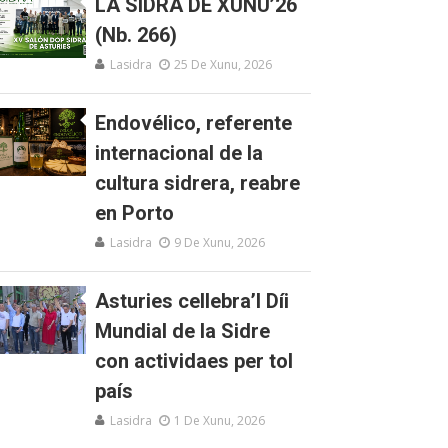
LA SIDRA DE XUNU’26
(Nb. 266)
Lasidra
25 De Xunu, 2026
Endovélico, referente
internacional de la
cultura sidrera, reabre
en Porto
Lasidra
9 De Xunu, 2026
Asturies cellebra’l Díi
Mundial de la Sidre
con actividaes per tol
país
Lasidra
1 De Xunu, 2026