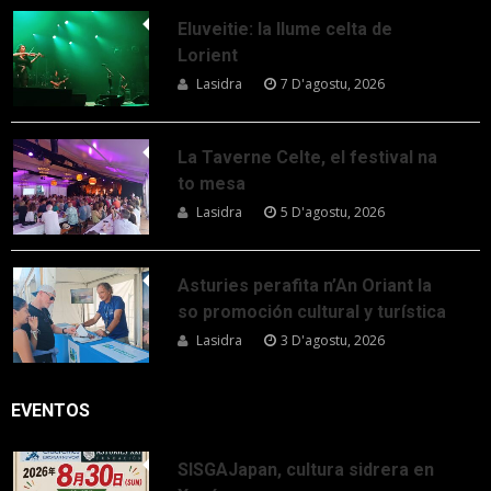
Eluveitie: la llume celta de
Lorient
Lasidra
7 D'agostu, 2026
La Taverne Celte, el festival na
to mesa
Lasidra
5 D'agostu, 2026
Asturies perafita n’An Oriant la
so promoción cultural y turística
Lasidra
3 D'agostu, 2026
EVENTOS
SISGAJapan, cultura sidrera en