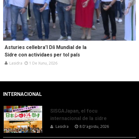
Asturies cellebra’l Díi Mundial de la
Sidre con actividaes per tol país
Lasidra
1 De Xunu, 2026
INTERNACIONAL
SISGAJapan, el focu
internacional de la sidre
Lasidra
8 D'agostu, 2026