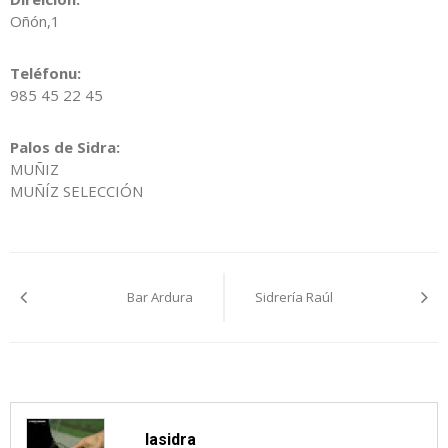
Oñón,1
Teléfonu:
985 45 22 45
Palos de Sidra:
MUÑIZ
MUÑÍZ SELECCIÓN
Navegación
Bar Ardura
Sidrería Raúl
pelos
artículos
lasidra