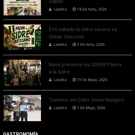
Xapón
Lasidra
18 De Xunu, 2026
Esti sábadu la sidre casero va
tomar Gascona
Lasidra
5 De Xunu, 2026
Nava presenta los XXXVII Platos
a la Sidre
Lasidra
15 De Mayu, 2026
Tuvimos nel Cider Salon Hungary
Lasidra
1 De Mayu, 2026
GASTRONOMÍA