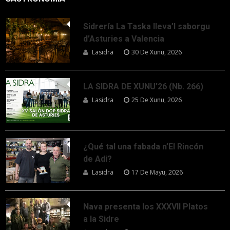
Sidrería La Taska lleva’l saborgu
d’Asturies a Valencia
Lasidra
30 De Xunu, 2026
LA SIDRA DE XUNU’26 (Nb. 266)
Lasidra
25 De Xunu, 2026
¿Qué tal una fabada n’El Rincón
de Adi?
Lasidra
17 De Mayu, 2026
Nava presenta los XXXVII Platos
a la Sidre