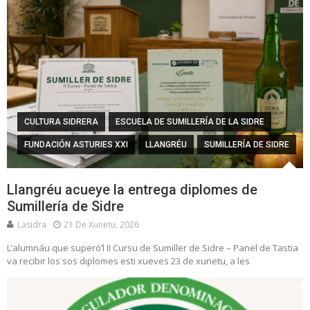
CULTURA SIDRERA
ESCUELA DE SUMILLERÍA DE LA SIDRE
FUNDACIÓN ASTURIES XXI
LLANGRÉU
SUMILLERÍA DE SIDRE
Llangréu acueye la entrega diplomes de
Sumillería de Sidre
Lasidra
21 De Xunetu, 2026
L’alumnáu que superó’l II Cursu de Sumiller de Sidre – Panel de Tastia
va recibir los sos diplomes esti xueves 23 de xunetu, a les