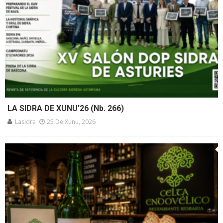
LA SIDRA DE XUNU’26 (Nb. 266)
Lasidra
25 De Xunu, 2026