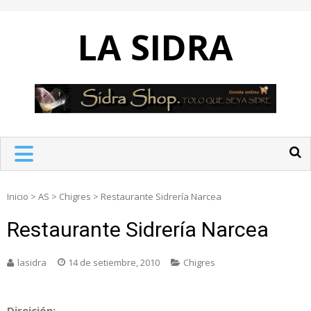
Skip
to
LA SIDRA
content
Inicio
>
AS
>
Chigres
>
Restaurante Sidrería Narcea
Restaurante Sidrería Narcea
lasidra
14 de setiembre, 2010
Chigres
Direición: