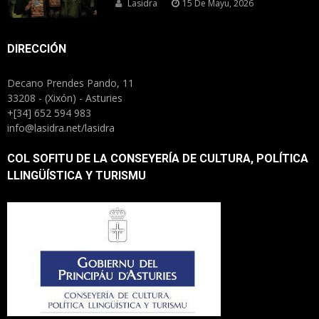
Lasidra
15 De Mayu, 2026
DIRECCIÓN
Decano Prendes Pando, 11
33208 - (Xixón) - Asturies
+[34] 652 594 983
info@lasidra.net/lasidra
COL SOFITU DE LA CONSEYERÍA DE CULTURA, POLÍTICA
LLINGÜÍSTICA Y TURISMU