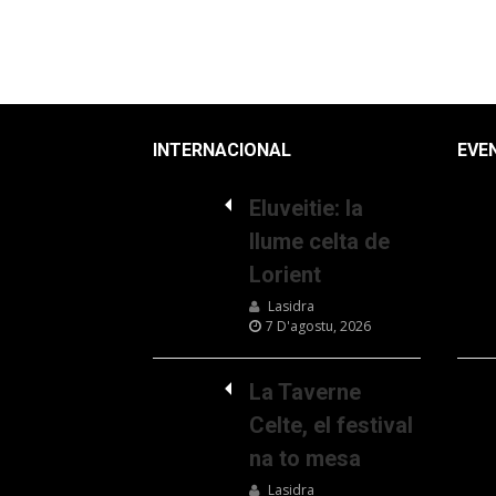
INTERNACIONAL
EVE
Eluveitie: la
llume celta de
Lorient
Lasidra
7 D'agostu, 2026
La Taverne
Celte, el festival
na to mesa
Lasidra