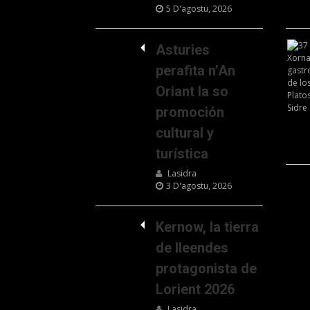
5 D'agostu, 2026
Asturies
perafita n’An
Oriant la so
promoción
cultural y
turística
Lasidra
3 D'agostu, 2026
Kernow, la tierra
de lleendes
protagonista de
Lorient 2026
Lasidra