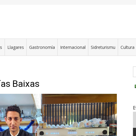
es
Llagares
Gastronomía
Internacional
Sidreturismu
Cultura 
G
ías Baixas
E