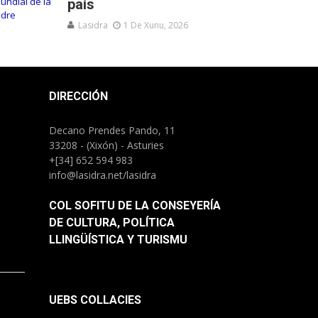
país
Lasidra
1 De Xunu, 2026
DIRECCIÓN
Decano Prendes Pando, 11
33208 - (Xixón) - Asturies
+[34] 652 594 983
info@lasidra.net/lasidra
COL SOFITU DE LA CONSEYERÍA
DE CULTURA, POLÍTICA
LLINGÜÍSTICA Y TURISMU
UEBS COLLACIES
.