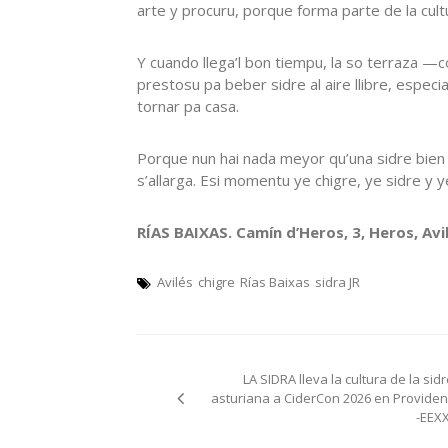
arte y procuru, porque forma parte de la cultur
Y cuando llega’l bon tiempu, la so terraza 
prestosu pa beber sidre al aire llibre, espec
tornar pa casa.
Porque nun hai nada meyor qu’una sidre bien 
s’allarga. Esi momentu ye chigre, ye sidre y y
RÍAS BAIXAS. Camín d’Heros, 3, Heros, Avil
Avilés
chigre
Rías Baixas
sidra JR
Navegación
LA SIDRA lleva la cultura de la sid
pelos
asturiana a CiderCon 2026 en Providen
-EEXX
artículos