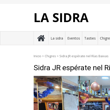
Skip
to
content
LA SIDRA
La sidra
Eventos
Tasties
Chigr
Inicio
>
Chigres
>
Sidra JR espérate nel Rías Baixas
Sidra JR espérate nel R