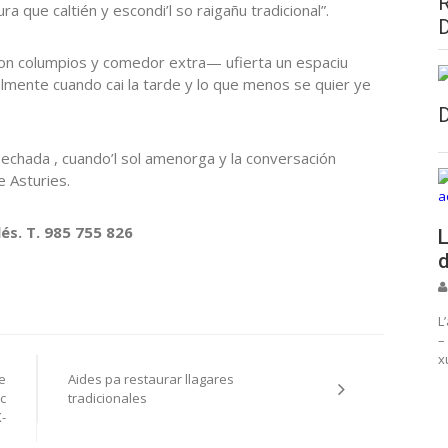
a que caltién y escondi’l so raigañu tradicional”.
—con columpios y comedor extra— ufierta un espaciu
ialmente cuando cai la tarde y lo que menos se quier ye
echada , cuando’l sol amenorga y la conversación
e Asturies.
és. T. 985 755 826
L
d
L
–
x
re
Aides pa restaurar llagares
c
tradicionales
-