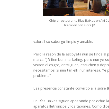
Chigre-restaurante Rías Baixas en Avilés
tradición con sidra JR
valora’l so saborgu llimpiu y amable.
Pero la razón de la escoyeta nun se llinda al p
marca: “JR tien bon marketing, pero nun ye s
visiten el chigre, entruguen, escuchen y depre
necesitamos. Si nun tán ellí, nun interesa. Y
problema”.
Esa presencia constante convirtió a la sidre J
En Rías Baixas siguen apostando por echar la
aparatos lletrónicos y los tapones. Como dice