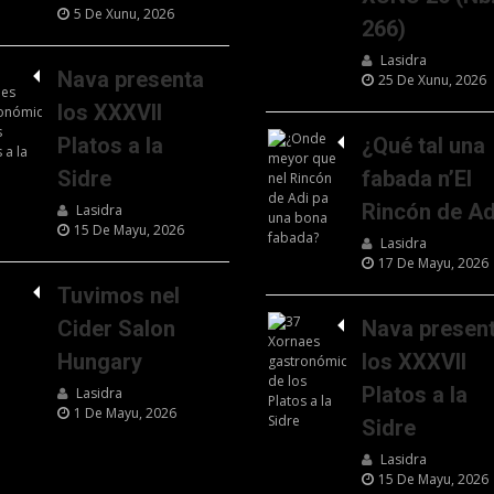
5 De Xunu, 2026
266)
Lasidra
Nava presenta
25 De Xunu, 2026
los XXXVII
Platos a la
¿Qué tal una
Sidre
fabada n’El
Rincón de Ad
Lasidra
15 De Mayu, 2026
Lasidra
17 De Mayu, 2026
Tuvimos nel
Cider Salon
Nava presen
Hungary
los XXXVII
Platos a la
Lasidra
1 De Mayu, 2026
Sidre
Lasidra
15 De Mayu, 2026