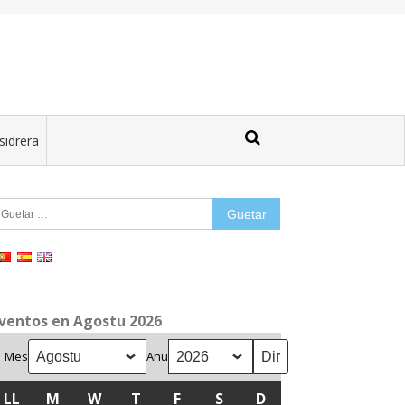
sidrera
uetar:
ventos en Agostu 2026
Mes
Añu
LL
LLUNES
M
MARTES
W
MIÉRCOLES
T
XUEVES
F
VIENRES
S
SÁBADU
D
DOMINGU