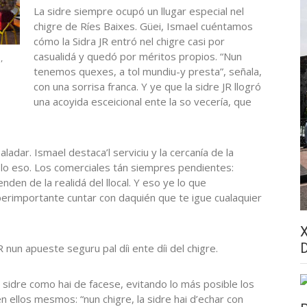
La sidre siempre ocupó un llugar especial nel
chigre de Ríes Baixes. Güei, Ismael cuéntamos
cómo la Sidra JR entró nel chigre casi por
casualidá y quedó por méritos propios. “Nun
,
tenemos quexes, a tol mundiu-y presta”, señala,
con una sorrisa franca. Y ye que la sidre JR llogró
una acoyida esceicional ente la so vecería, que
aladar. Ismael destaca’l serviciu y la cercanía de la
olo eso. Los comerciales tán siempres pendientes:
nden de la realidá del llocal. Y eso ye lo que
e perimportante cuntar con daquién que te igue cualaquier
R nun apueste seguru pal díi ente díi del chigre.
 sidre como hai de facese, evitando lo más posible los
n ellos mesmos: “nun chigre, la sidre hai d’echar con