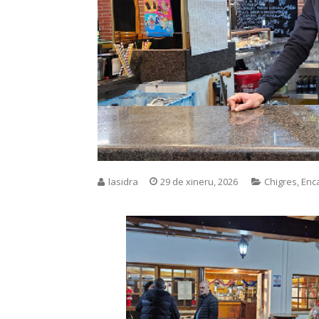
lasidra
29 de xineru, 2026
Chigres
,
Enc