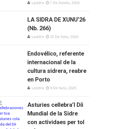
Lasidra
1 De Xunetu, 2026
LA SIDRA DE XUNU’26
(Nb. 266)
Lasidra
25 De Xunu, 2026
Endovélico, referente
internacional de la
cultura sidrera, reabre
en Porto
Lasidra
9 De Xunu, 2026
Asturies cellebra’l Díi
Mundial de la Sidre
con actividaes per tol