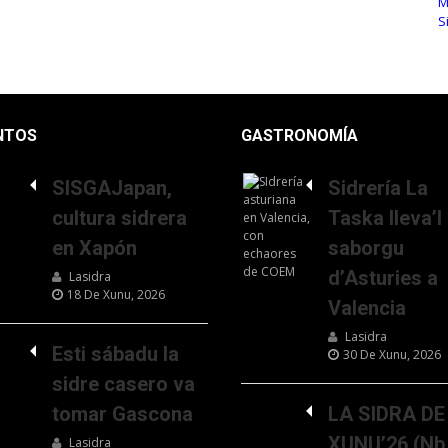
NTOS
GASTRONOMÍA
SISGAJapan,
Sidrería La
cultura sidrera
Taska lleva’l
en Xapón
saborgu
d’Asturies a
Lasidra
18 De Xunu, 2026
Valencia
Lasidra
Esti sábadu la
30 De Xunu, 2026
sidre casero va
tomar Gascona
LA SIDRA DE
XUNU’26 (Nb
Lasidra