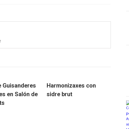
t
de Guisanderes
Harmonizaxes con
ies en Salón de
sidre brut
ts