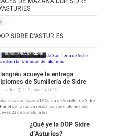
RACES DE MAZANA DOP SIDRE
D'ASTURIES
CULTURA SIDRERA
ESCUELA DE SUMILLERÍA DE LA SIDRE
DOP SIDRE D'ASTURIES
FUNDACIÓN ASTURIES XXI
LLANGRÉU
SUMILLERÍA DE SIDRE
langréu acueye la entrega
iplomes de Sumillería de Sidre
Lasidra
21 De Xunetu, 2026
’alumnáu que superó’l II Cursu de Sumiller de Sidre
 Panel de Tastia va recibir los sos diplomes esti
ueves 23 de xunetu, a les
¿Qué ye la DOP Sidre
d’Asturies?