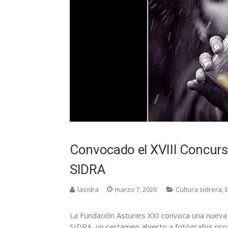
Convocado el XVIII Concurso
SIDRA
lasidra
marzo 7, 2026
Cultura sidrera
,
La Fundación Asturies XXI convoca una nueva 
SIDRA, un certamen abierto a fotógrafos profe