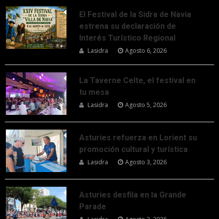
El Festival de la Sidra de Navia
estrena su declaración de
Interés Turístico Regional
Lasidra
Agosto 6, 2026
La Taverne Celte, el festival en
tu mesa
Lasidra
Agosto 5, 2026
Asturies refuerza en Lorient su
promoción cultural y turística
Lasidra
Agosto 3, 2026
Asturies desfila en la Grande
Parade