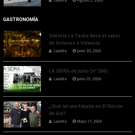
Lasidra
Agosto 2, 2026
GASTRONOMÍA
Sidrería La Taska lleva el sabor
de Asturies a Valencia
Lasidra
Junio 30, 2026
LA SIDRA de junio (nº 266)
Lasidra
Junio 25, 2026
¿Qué tal una fabada en El Rincón
de Adi?
Lasidra
Mayo 17, 2026