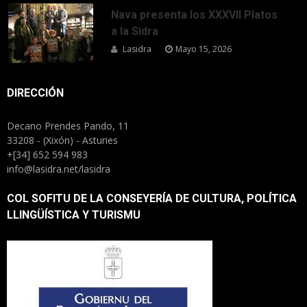
Nava presenta los XXXVII Platos
a la Sidra
Lasidra
Mayo 15, 2026
DIRECCIÓN
Decano Prendes Pando, 11
33208 - (Xixón) - Asturies
+[34] 652 594 983
info@lasidra.net/lasidra
COL SOFITU DE LA CONSEYERÍA DE CULTURA, POLÍTICA
LLINGÜÍSTICA Y TURISMU