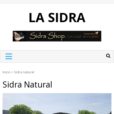
Skip
to
LA SIDRA
content
Inicio
>
Sidra natural
Sidra Natural