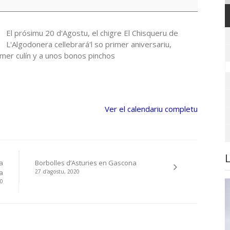
El prósimu 20 d'Agostu, el chigre El Chisqueru de
L'Algodonera cellebrará'l so primer aniversariu,
mer culín y a unos bonos pinchos
Ver el calendariu completu
a
Borbolles d’Asturies en Gascona
a
27 d'agostu, 2020
20