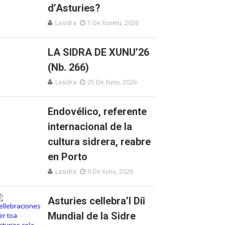
d’Asturies?
Lasidra
1 De Xunetu, 2026
LA SIDRA DE XUNU’26
(Nb. 266)
Lasidra
25 De Xunu, 2026
Endovélico, referente
internacional de la
cultura sidrera, reabre
en Porto
Lasidra
9 De Xunu, 2026
Asturies cellebra’l Díi
Mundial de la Sidre