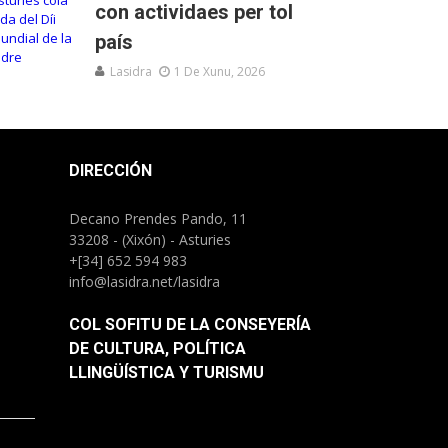
con actividaes per tol
país
Lasidra
1 De Xunu, 2026
DIRECCIÓN
Decano Prendes Pando, 11
33208 - (Xixón) - Asturies
+[34] 652 594 983
info@lasidra.net/lasidra
COL SOFITU DE LA CONSEYERÍA
DE CULTURA, POLÍTICA
LLINGÜÍSTICA Y TURISMU