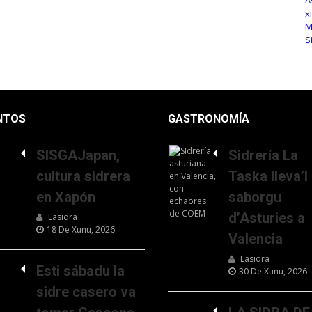
NTOS
GASTRONOMÍA
SISGAJapan,
Sidrería La
cultura sidrera
Taska lleva’l
en Xapón
saborgu
d’Asturies a
Lasidra
18 De Xunu, 2026
Valencia
Lasidra
Esti sábadu la
30 De Xunu, 2026
sidre casero va