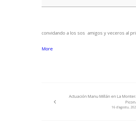
convidando a los sos amigos y veceros al pri
about
More
{title}
Navegación
Actuación Manu Millán en La Monter
pelos
Picon
16 d'agostu, 20
artículos