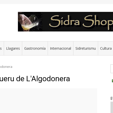
es
Llagares
Gastronomía
Internacional
Sidreturismu
Cultura 
G
godonera
queru de L'Algodonera
E