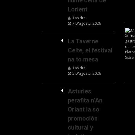
llume celta de
Lorient
Lasidra
7 D'agostu, 2026
La Taverne
Celte, el festival
na to mesa
Lasidra
5 D'agostu, 2026
Asturies
perafita n’An
Oriant la so
promoción
cultural y