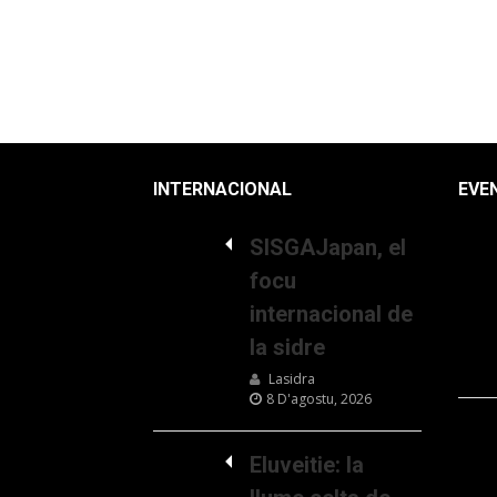
INTERNACIONAL
EVE
SISGAJapan, el
focu
internacional de
la sidre
Lasidra
8 D'agostu, 2026
Eluveitie: la