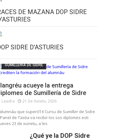
RACES DE MAZANA DOP SIDRE
D'ASTURIES
CULTURA SIDRERA
ESCUELA DE SUMILLERÍA DE LA SIDRE
DOP SIDRE D'ASTURIES
FUNDACIÓN ASTURIES XXI
LLANGRÉU
SUMILLERÍA DE SIDRE
langréu acueye la entrega
iplomes de Sumillería de Sidre
Lasidra
21 De Xunetu, 2026
’alumnáu que superó’l II Cursu de Sumiller de Sidre
 Panel de Tastia va recibir los sos diplomes esti
ueves 23 de xunetu, a les
¿Qué ye la DOP Sidre