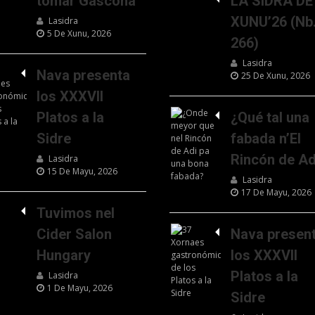
tomar Gascona
LA SIDRA DE
XUNU’26 (Nb
Lasidra
5 De Xunu, 2026
266)
Lasidra
Nava presenta
25 De Xunu, 2026
los XXXVII
Platos a la
¿Qué tal una
Sidre
fabada n’El
Rincón de Ad
Lasidra
15 De Mayu, 2026
Lasidra
17 De Mayu, 2026
Tuvimos nel
Cider Salon
Nava presen
Hungary
los XXXVII
Platos a la
Lasidra
1 De Mayu, 2026
Sidre