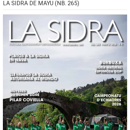
LA SIDRA DE MAYU (NB. 265)
2026
setiembre,
setiembre,
setiembre,
setiembre,
setiembre,
seti
2026
2026
2026
2026
2026
2026