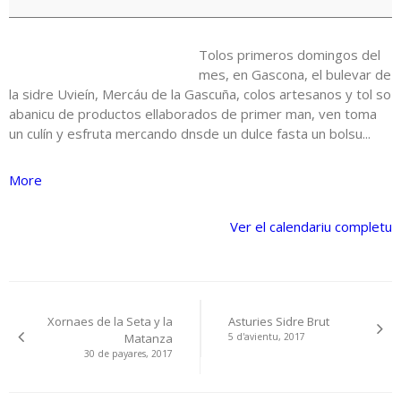
Tolos primeros domingos del
mes, en Gascona, el bulevar de
la sidre Uvieín, Mercáu de la Gascuña, colos artesanos y tol so
abanicu de productos ellaborados de primer man, ven toma
un culín y esfruta mercando dnsde un dulce fasta un bolsu...
about
More
{title}
Ver el calendariu completu
Navegación
Xornaes de la Seta y la
Asturies Sidre Brut
pelos
Matanza
5 d'avientu, 2017
30 de payares, 2017
artículos