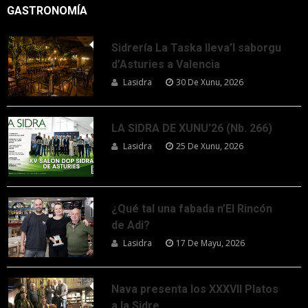
GASTRONOMÍA
Sidrería La Taska lleva’l saborgu
d’Asturies a Valencia
Lasidra
30 De Xunu, 2026
LA SIDRA DE XUNU’26 (Nb. 266)
Lasidra
25 De Xunu, 2026
¿Qué tal una fabada n’El Rincón
de Adi?
Lasidra
17 De Mayu, 2026
Nava presenta los XXXVII Platos
a la Sidre