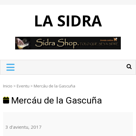
Skip
to
LA SIDRA
content
Inicio
>
Eventu
>
Mercáu de la Gascuña
Mercáu de la Gascuña
Mercáu
de
la
3 d'avientu, 2017
Gascuña