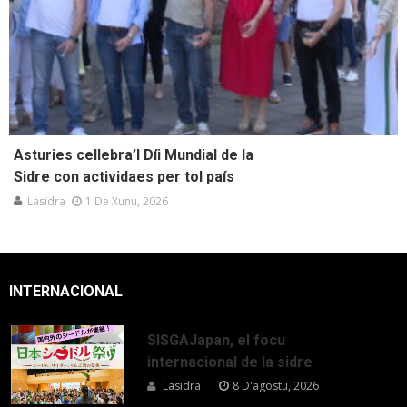
Asturies cellebra’l Díi Mundial de la
Sidre con actividaes per tol país
Lasidra
1 De Xunu, 2026
INTERNACIONAL
SISGAJapan, el focu
internacional de la sidre
Lasidra
8 D'agostu, 2026