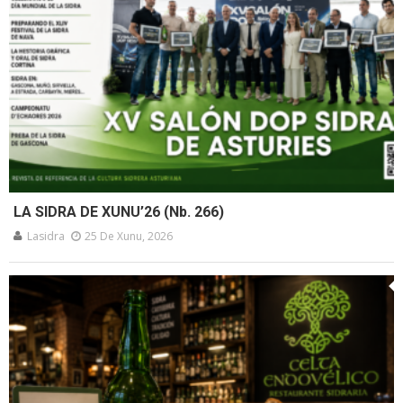
LA SIDRA DE XUNU’26 (Nb. 266)
Lasidra
25 De Xunu, 2026