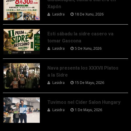
Xapón
Lasidra
18 De Xunu, 2026
Esti sábadu la sidre casero va
tomar Gascona
Lasidra
5 De Xunu, 2026
Nava presenta los XXXVII Platos
a la Sidre
Lasidra
15 De Mayu, 2026
Tuvimos nel Cider Salon Hungary
Lasidra
1 De Mayu, 2026