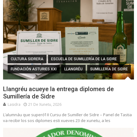
CULTURA SIDRERA
ESCUELA DE SUMILLERÍA DE LA SIDRE
FUNDACIÓN ASTURIES XXI
LLANGRÉU
SUMILLERÍA DE SIDRE
Llangréu acueye la entrega diplomes de
Sumillería de Sidre
Lasidra
21 De Xunetu, 2026
L’alumnáu que superó’l II Cursu de Sumiller de Sidre – Panel de Tastia
va recibir los sos diplomes esti xueves 23 de xunetu, a les