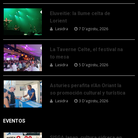
Eluveitie: la llume celta de
Lorient
Lasidra
7 D'agostu, 2026
La Taverne Celte, el festival na
to mesa
Lasidra
5 D'agostu, 2026
Asturies perafita n’An Oriant la
so promoción cultural y turística
Lasidra
3 D'agostu, 2026
EVENTOS
SISGAJapan, cultura sidrera en