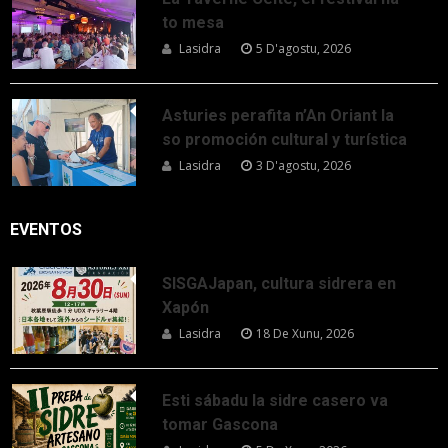
to mesa
Lasidra
5 D'agostu, 2026
Asturies perafita n’An Oriant la
so promoción cultural y turística
Lasidra
3 D'agostu, 2026
EVENTOS
SISGAJapan, cultura sidrera en
Xapón
Lasidra
18 De Xunu, 2026
Esti sábadu la sidre casero va
tomar Gascona