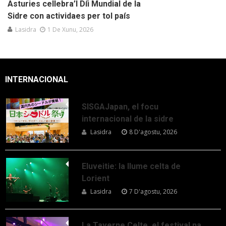
Asturies cellebra’l Díi Mundial de la
Sidre con actividaes per tol país
Lasidra
1 De Xunu, 2026
INTERNACIONAL
SISGAJapan, el focu
internacional de la sidre
Lasidra
8 D'agostu, 2026
Eluveitie: la llume celta de
Lorient
Lasidra
7 D'agostu, 2026
La Taverne Celte, el festival na