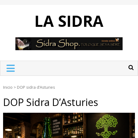
Skip
to
LA SIDRA
content
Inicio
>
DOP sidra d’Asturies
DOP Sidra D’Asturies