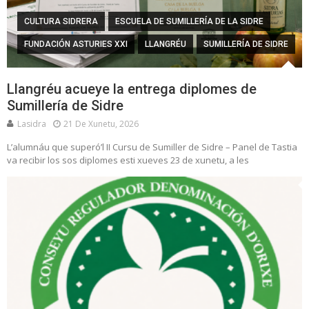
CULTURA SIDRERA
ESCUELA DE SUMILLERÍA DE LA SIDRE
FUNDACIÓN ASTURIES XXI
LLANGRÉU
SUMILLERÍA DE SIDRE
Llangréu acueye la entrega diplomes de
Sumillería de Sidre
Lasidra
21 De Xunetu, 2026
L’alumnáu que superó’l II Cursu de Sumiller de Sidre – Panel de Tastia
va recibir los sos diplomes esti xueves 23 de xunetu, a les