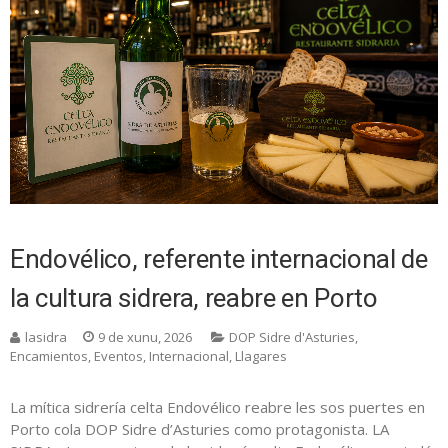
Endovélico, referente internacional de
la cultura sidrera, reabre en Porto
lasidra
9 de xunu, 2026
DOP Sidre d'Asturies
,
Encamientos
,
Eventos
,
Internacional
,
Llagares
La mítica sidrería celta Endovélico reabre les sos puertes en
Porto cola DOP Sidre d’Asturies como protagonista. LA