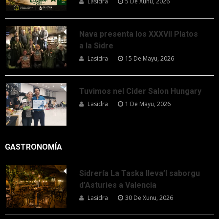
Lasidra
5 De Xunu, 2026
Nava presenta los XXXVII Platos
a la Sidre
Lasidra
15 De Mayu, 2026
Tuvimos nel Cider Salon Hungary
Lasidra
1 De Mayu, 2026
GASTRONOMÍA
Sidrería La Taska lleva’l saborgu
d’Asturies a Valencia
Lasidra
30 De Xunu, 2026