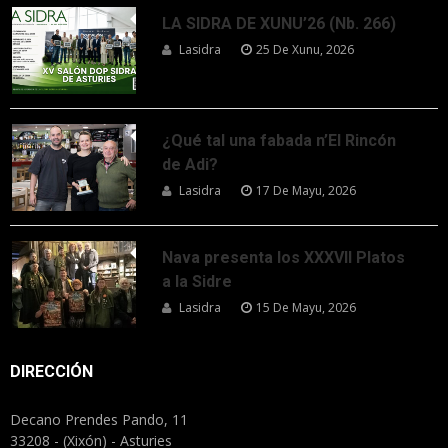
LA SIDRA DE XUNU’26 (Nb. 266)
Lasidra
25 De Xunu, 2026
¿Qué tal una fabada n’El Rincón
de Adi?
Lasidra
17 De Mayu, 2026
Nava presenta los XXXVII Platos
a la Sidre
Lasidra
15 De Mayu, 2026
DIRECCIÓN
Decano Prendes Pando, 11
33208 - (Xixón) - Asturies