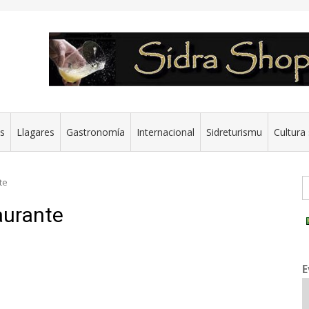
es
Llagares
Gastronomía
Internacional
Sidreturismu
Cultura 
G
te
aurante
E