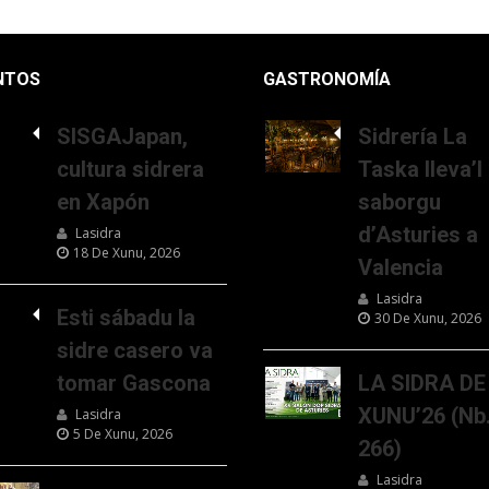
NTOS
GASTRONOMÍA
SISGAJapan,
Sidrería La
cultura sidrera
Taska lleva’l
en Xapón
saborgu
d’Asturies a
Lasidra
18 De Xunu, 2026
Valencia
Lasidra
Esti sábadu la
30 De Xunu, 2026
sidre casero va
tomar Gascona
LA SIDRA DE
XUNU’26 (Nb
Lasidra
5 De Xunu, 2026
266)
Lasidra