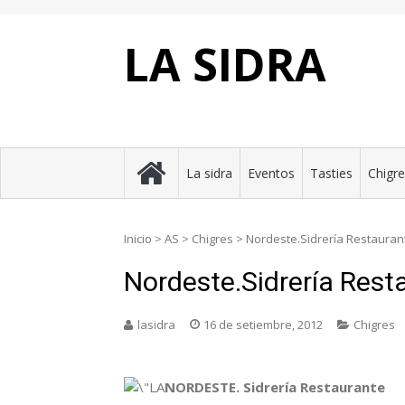
Skip
to
content
LA SIDRA
La sidra
Eventos
Tasties
Chigr
Inicio
>
AS
>
Chigres
>
Nordeste.Sidrería Restauran
Nordeste.Sidrería Rest
lasidra
16 de setiembre, 2012
Chigres
NORDESTE. Sidrería Restaurante