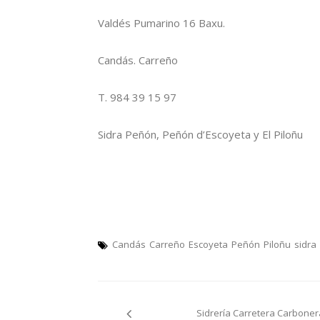
Valdés Pumarino 16 Baxu.
Candás. Carreño
T. 984 39 15 97
Sidra Peñón, Peñón d’Escoyeta y El Piloñu
Candás
Carreño
Escoyeta
Peñón
Piloñu
sidra
Navegación
Sidrería Carretera Carboner