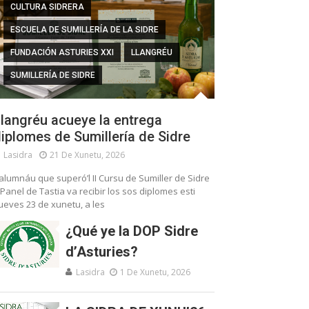
CULTURA SIDRERA
ESCUELA DE SUMILLERÍA DE LA SIDRE
FUNDACIÓN ASTURIES XXI
LLANGRÉU
SUMILLERÍA DE SIDRE
langréu acueye la entrega
iplomes de Sumillería de Sidre
Lasidra
21 De Xunetu, 2026
’alumnáu que superó’l II Cursu de Sumiller de Sidre
 Panel de Tastia va recibir los sos diplomes esti
ueves 23 de xunetu, a les
¿Qué ye la DOP Sidre
d’Asturies?
Lasidra
1 De Xunetu, 2026