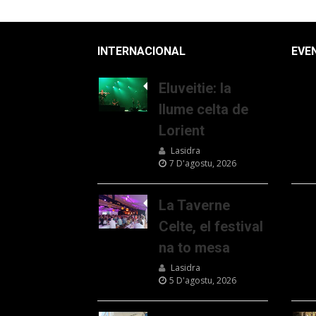
INTERNACIONAL
EVE
Eluveitie: la
llume celta de
Lorient
Lasidra
7 D'agostu, 2026
La Taverne
Celte, el festival
na to mesa
Lasidra
5 D'agostu, 2026