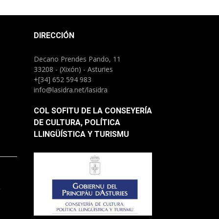
DIRECCIÓN
Decano Prendes Pando, 11
33208 - (Xixón) - Asturies
+[34] 652 594 983
info@lasidra.net/lasidra
COL SOFITU DE LA CONSEYERÍA
DE CULTURA, POLÍTICA
LLINGÜÍSTICA Y TURISMU
.