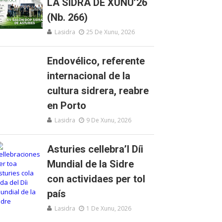
LA SIDRA DE XUNU’26
(Nb. 266)
Lasidra
25 De Xunu, 2026
Endovélico, referente
internacional de la
cultura sidrera, reabre
en Porto
Lasidra
9 De Xunu, 2026
Asturies cellebra’l Díi
Mundial de la Sidre
con actividaes per tol
país
Lasidra
1 De Xunu, 2026