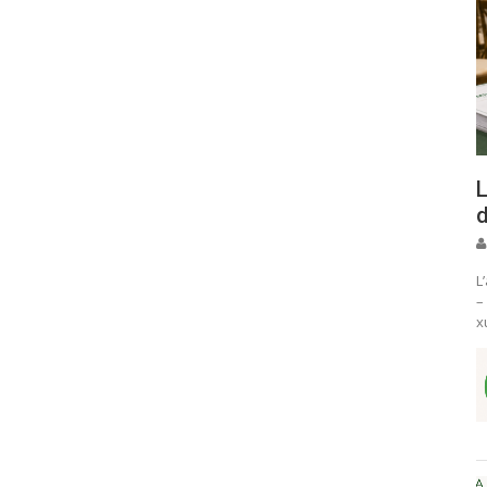
L
d
L
–
x