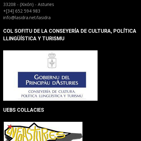
33208 - (Xixón) - Asturies
+[34] 652 594 983
info@lasidra.net/lasidra
COL SOFITU DE LA CONSEYERÍA DE CULTURA, POLÍTICA
LLINGÜÍSTICA Y TURISMU
UEBS COLLACIES