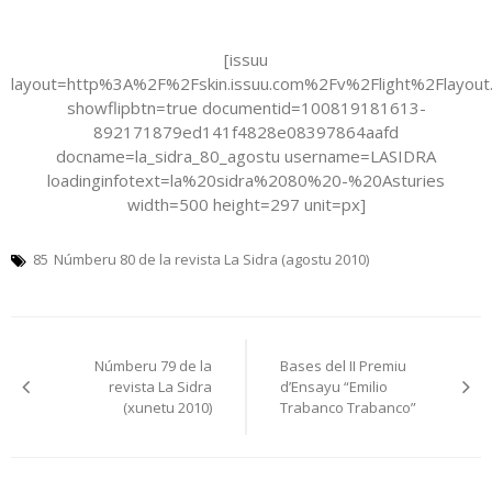
[issuu
layout=http%3A%2F%2Fskin.issuu.com%2Fv%2Flight%2Flayout
showflipbtn=true documentid=100819181613-
892171879ed141f4828e08397864aafd
docname=la_sidra_80_agostu username=LASIDRA
loadinginfotext=la%20sidra%2080%20-%20Asturies
width=500 height=297 unit=px]
85
Númberu 80 de la revista La Sidra (agostu 2010)
Navegación
Númberu 79 de la
Bases del II Premiu
pelos
revista La Sidra
d’Ensayu “Emilio
(xunetu 2010)
Trabanco Trabanco”
artículos