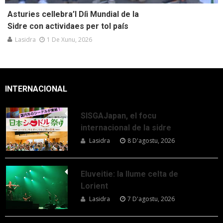
Asturies cellebra’l Díi Mundial de la
Sidre con actividaes per tol país
Lasidra
1 De Xunu, 2026
INTERNACIONAL
SISGAJapan, el focu
internacional de la sidre
Lasidra
8 D'agostu, 2026
Eluveitie: la llume celta de
Lorient
Lasidra
7 D'agostu, 2026