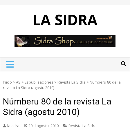
Skip
to
LA SIDRA
content
Inicio
>
AS
>
Espublizaciones
>
Revista La Sidra
>
Númberu 80 de la
revista La Sidra (agostu 2010)
Númberu 80 de la revista La
Sidra (agostu 2010)
lasidra
20 d'agostu, 2010
Revista La Sidra