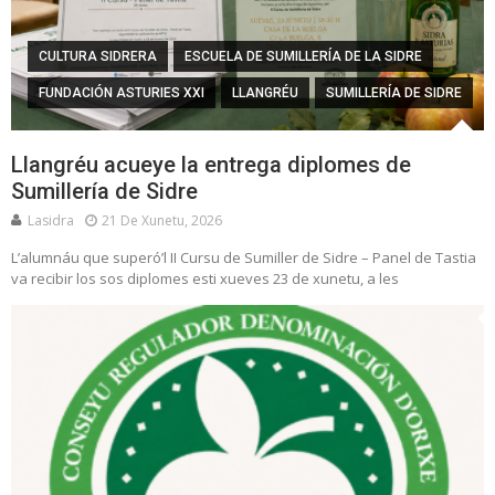
CULTURA SIDRERA
ESCUELA DE SUMILLERÍA DE LA SIDRE
FUNDACIÓN ASTURIES XXI
LLANGRÉU
SUMILLERÍA DE SIDRE
Llangréu acueye la entrega diplomes de
Sumillería de Sidre
Lasidra
21 De Xunetu, 2026
L’alumnáu que superó’l II Cursu de Sumiller de Sidre – Panel de Tastia
va recibir los sos diplomes esti xueves 23 de xunetu, a les