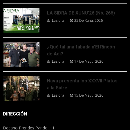
LA SIDRA DE XUNU’26 (Nb. 266)
Lasidra
25 De Xunu, 2026
¿Qué tal una fabada n’El Rincón
de Adi?
Lasidra
17 De Mayu, 2026
Nava presenta los XXXVII Platos
a la Sidre
Lasidra
15 De Mayu, 2026
DIRECCIÓN
Decano Prendes Pando, 11