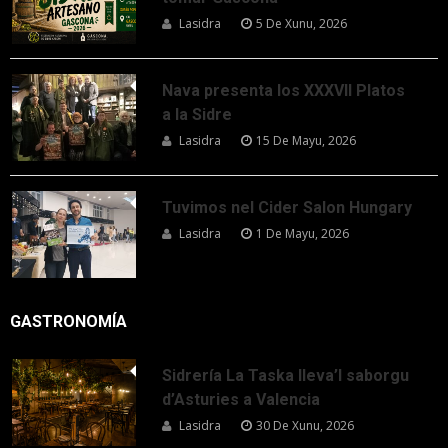
Lasidra
5 De Xunu, 2026
Nava presenta los XXXVII Platos
a la Sidre
Lasidra
15 De Mayu, 2026
Tuvimos nel Cider Salon Hungary
Lasidra
1 De Mayu, 2026
GASTRONOMÍA
Sidrería La Taska lleva’l saborgu
d’Asturies a Valencia
Lasidra
30 De Xunu, 2026