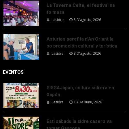
La Taverne Celte, el festival na
to mesa
Lasidra
5 D'agostu, 2026
Asturies perafita n’An Oriant la
so promoción cultural y turística
Lasidra
3 D'agostu, 2026
EVENTOS
SISGAJapan, cultura sidrera en
Xapón
Lasidra
18 De Xunu, 2026
Esti sábadu la sidre casero va
tomar Gascona