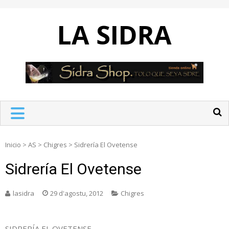
Skip
to
LA SIDRA
content
Inicio
>
AS
>
Chigres
>
Sidrería El Ovetense
Sidrería El Ovetense
lasidra
29 d'agostu, 2012
Chigres
SIDRERÍA EL OVETENSE.