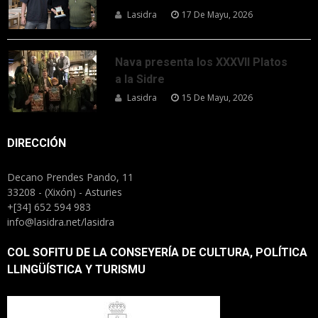
Lasidra
17 De Mayu, 2026
Nava presenta los XXXVII Platos
a la Sidre
Lasidra
15 De Mayu, 2026
DIRECCIÓN
Decano Prendes Pando, 11
33208 - (Xixón) - Asturies
+[34] 652 594 983
info@lasidra.net/lasidra
COL SOFITU DE LA CONSEYERÍA DE CULTURA, POLÍTICA
LLINGÜÍSTICA Y TURISMU