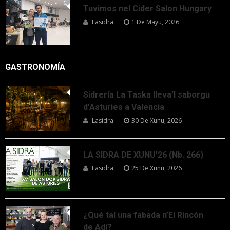
Tuvimos nel Cider Salon Hungary
Lasidra
1 De Mayu, 2026
GASTRONOMÍA
Sidrería La Taska lleva’l saborgu
d’Asturies a Valencia
Lasidra
30 De Xunu, 2026
LA SIDRA DE XUNU’26 (Nb. 266)
Lasidra
25 De Xunu, 2026
¿Qué tal una fabada n’El Rincón
de Adi?