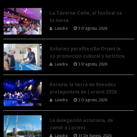
La Taverne Celte, el festival na
to mesa
Lasidra
5 D'agostu, 2026
Asturies perafita n’An Oriant la
so promoción cultural y turística
Lasidra
3 D'agostu, 2026
Kernow, la tierra de lleendes
protagonista de Lorient 2026
Lasidra
2 D'agostu, 2026
La delegación asturiana, de
camín a Lorient
Lasidra
31 De Xunetu, 2026