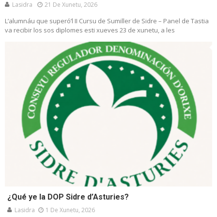
Lasidra
21 De Xunetu, 2026
L’alumnáu que superó’l II Cursu de Sumiller de Sidre – Panel de Tastia
va recibir los sos diplomes esti xueves 23 de xunetu, a les
¿Qué ye la DOP Sidre d’Asturies?
Lasidra
1 De Xunetu, 2026