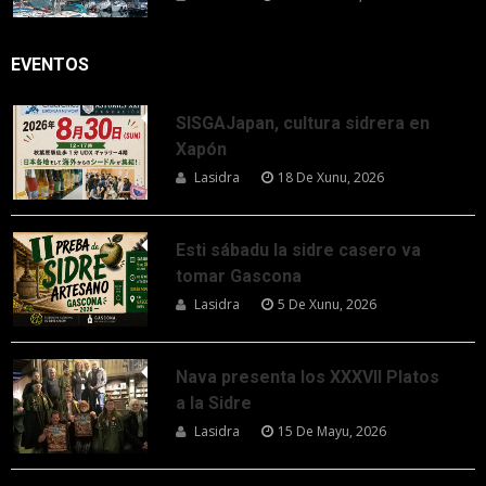
EVENTOS
SISGAJapan, cultura sidrera en
Xapón
Lasidra
18 De Xunu, 2026
Esti sábadu la sidre casero va
tomar Gascona
Lasidra
5 De Xunu, 2026
Nava presenta los XXXVII Platos
a la Sidre
Lasidra
15 De Mayu, 2026