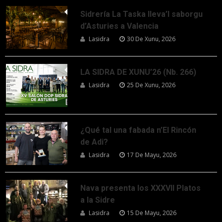
Sidrería La Taska lleva’l saborgu
d’Asturies a Valencia
Lasidra
30 De Xunu, 2026
LA SIDRA DE XUNU’26 (Nb. 266)
Lasidra
25 De Xunu, 2026
¿Qué tal una fabada n’El Rincón
de Adi?
Lasidra
17 De Mayu, 2026
Nava presenta los XXXVII Platos
a la Sidre
Lasidra
15 De Mayu, 2026