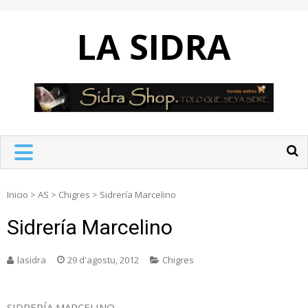
Skip
to
LA SIDRA
content
Inicio
>
AS
>
Chigres
>
Sidrería Marcelino
Sidrería Marcelino
lasidra
29 d'agostu, 2012
Chigres
SIDRERÍA MARCELINO.