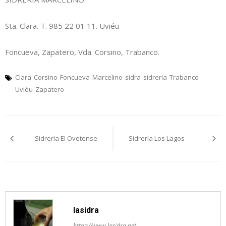
Sta. Clara. T. 985 22 01 11. Uviéu
Foncueva, Zapatero, Vda. Corsino, Trabanco.
Clara
Corsino
Foncueva
Marcelino
sidra
sidrería
Trabanco
Uviéu
Zapatero
Navegación
Sidrería El Ovetense
Sidrería Los Lagos
pelos
artículos
lasidra
https://www.lasidra.net