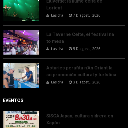
Eluveitie: la llume celta de
Lorient
Lasidra
7 D'agostu, 2026
La Taverne Celte, el festival na
to mesa
Lasidra
5 D'agostu, 2026
Asturies perafita n’An Oriant la
so promoción cultural y turística
Lasidra
3 D'agostu, 2026
EVENTOS
SISGAJapan, cultura sidrera en
Xapón