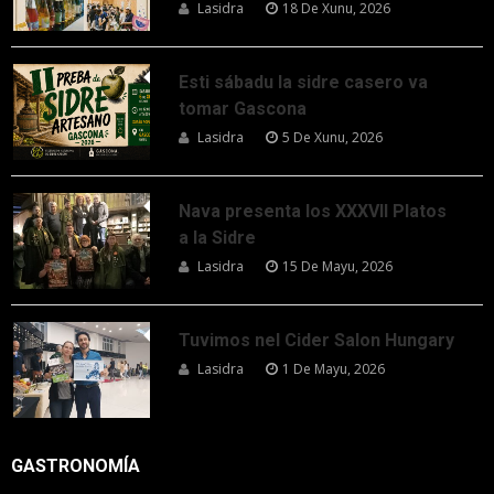
Lasidra
18 De Xunu, 2026
Esti sábadu la sidre casero va
tomar Gascona
Lasidra
5 De Xunu, 2026
Nava presenta los XXXVII Platos
a la Sidre
Lasidra
15 De Mayu, 2026
Tuvimos nel Cider Salon Hungary
Lasidra
1 De Mayu, 2026
GASTRONOMÍA