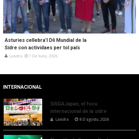
Asturies cellebra’l Díi Mundial de la
Sidre con actividaes per tol país
Lasidra
1 De Xunu, 2026
INTERNACIONAL
SISGAJapan, el focu
internacional de la sidre
Lasidra
8 D'agostu, 2026