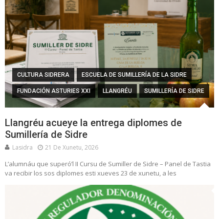
CULTURA SIDRERA
ESCUELA DE SUMILLERÍA DE LA SIDRE
FUNDACIÓN ASTURIES XXI
LLANGRÉU
SUMILLERÍA DE SIDRE
Llangréu acueye la entrega diplomes de
Sumillería de Sidre
Lasidra
21 De Xunetu, 2026
L’alumnáu que superó’l II Cursu de Sumiller de Sidre – Panel de Tastia
va recibir los sos diplomes esti xueves 23 de xunetu, a les